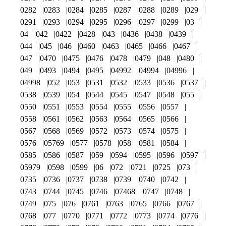
0282
0283
0284
0285
0287
0288
0289
029
0291
0293
0294
0295
0296
0297
0299
03
04
042
0422
0428
043
0436
0438
0439
044
045
046
0460
0463
0465
0466
0467
047
0470
0475
0476
0478
0479
048
0480
049
0493
0494
0495
04992
04994
04996
04998
052
053
0531
0532
0533
0536
0537
0538
0539
054
0544
0545
0547
0548
055
0550
0551
0553
0554
0555
0556
0557
0558
0561
0562
0563
0564
0565
0566
0567
0568
0569
0572
0573
0574
0575
0576
05769
0577
0578
058
0581
0584
0585
0586
0587
059
0594
0595
0596
0597
05979
0598
0599
06
072
0721
0725
073
0735
0736
0737
0738
0739
0740
0742
0743
0744
0745
0746
07468
0747
0748
0749
075
076
0761
0763
0765
0766
0767
0768
077
0770
0771
0772
0773
0774
0776