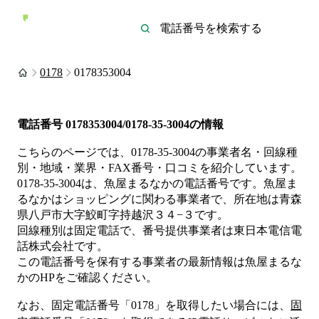
0178
0178353004
電話番号
0178353004/0178-35-3004
の情報
こちらのページでは、
0178-35-3004
の事業者名・回線種
別・地域・業界・FAX番号・口コミを紹介しています。
0178-35-3004
は、
魚屋まるなか
の電話番号です。
魚屋ま
るなかは
ショッピング
に関わる事業者
で、所在地は青森
県八戸市大字鮫町字持越沢３４−３
です。
回線種別は
固定電話
で、番号提供事業者は
東日本電信電
話株式会社
です。
この電話番号を保有する事業者の最新情報は
魚屋まるな
か
のHP
をご確認ください。
なお、固定電話番号「
0178
」を取得したい場合には、
固