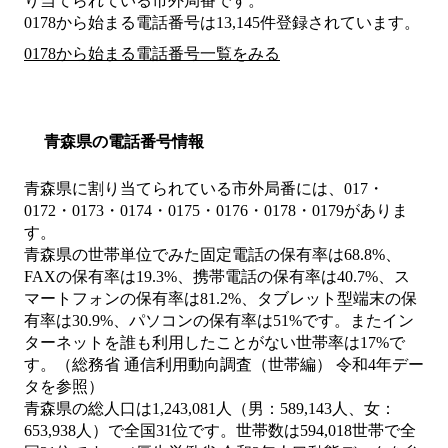
り当てられている市外局番です。
0178から始まる電話番号は13,145件登録されています。
0178から始まる電話番号一覧をみる
青森県の電話番号情報
青森県に割り当てられている市外局番には、017・
0172・0173・0174・0175・0176・0178・0179がありま
す。
青森県の世帯単位でみた固定電話の保有率は68.8%、
FAXの保有率は19.3%、携帯電話の保有率は40.7%、ス
マートフォンの保有率は81.2%、タブレット型端末の保
有率は30.9%、パソコンの保有率は51%です。またイン
ターネットを誰も利用したことがない世帯率は17%で
す。（総務省 通信利用動向調査（世帯編） 令和4年デー
タを参照）
青森県の総人口は1,243,081人（男：589,143人、女：
653,938人）で全国31位です。世帯数は594,018世帯で全