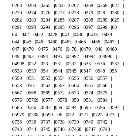
0263
0264
0265
0266
0267
0268
0269
027
0270
0274
0276
0277
0278
0279
028
0280
0282
0283
0284
0285
0287
0288
0289
029
0291
0293
0294
0295
0296
0297
0299
03
04
042
0422
0428
043
0436
0438
0439
044
045
046
0460
0463
0465
0466
0467
047
0470
0475
0476
0478
0479
048
0480
049
0493
0494
0495
04992
04994
04996
04998
052
053
0531
0532
0533
0536
0537
0538
0539
054
0544
0545
0547
0548
055
0550
0551
0553
0554
0555
0556
0557
0558
0561
0562
0563
0564
0565
0566
0567
0568
0569
0572
0573
0574
0575
0576
05769
0577
0578
058
0581
0584
0585
0586
0587
059
0594
0595
0596
0597
05979
0598
0599
06
072
0721
0725
073
0735
0736
0737
0738
0739
0740
0742
0743
0744
0745
0746
07468
0747
0748