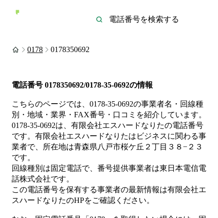
0178
0178350692
電話番号
0178350692/0178-35-0692
の情報
こちらのページでは、
0178-35-0692
の事業者名・回線種
別・地域・業界・FAX番号・口コミを紹介しています。
0178-35-0692
は、
有限会社エスハードなりた
の電話番号
です。
有限会社エスハードなりたは
ビジネス
に関わる事
業者
で、所在地は青森県八戸市桜ケ丘２丁目３８−２３
です。
回線種別は
固定電話
で、番号提供事業者は
東日本電信電
話株式会社
です。
この電話番号を保有する事業者の最新情報は
有限会社エ
スハードなりた
のHP
をご確認ください。