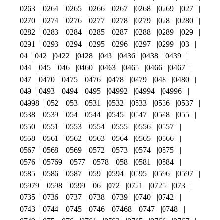
0263
0264
0265
0266
0267
0268
0269
027
0270
0274
0276
0277
0278
0279
028
0280
0282
0283
0284
0285
0287
0288
0289
029
0291
0293
0294
0295
0296
0297
0299
03
04
042
0422
0428
043
0436
0438
0439
044
045
046
0460
0463
0465
0466
0467
047
0470
0475
0476
0478
0479
048
0480
049
0493
0494
0495
04992
04994
04996
04998
052
053
0531
0532
0533
0536
0537
0538
0539
054
0544
0545
0547
0548
055
0550
0551
0553
0554
0555
0556
0557
0558
0561
0562
0563
0564
0565
0566
0567
0568
0569
0572
0573
0574
0575
0576
05769
0577
0578
058
0581
0584
0585
0586
0587
059
0594
0595
0596
0597
05979
0598
0599
06
072
0721
0725
073
0735
0736
0737
0738
0739
0740
0742
0743
0744
0745
0746
07468
0747
0748