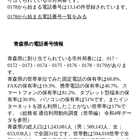
り当てられている市外局番です。
0178から始まる電話番号は13,145件登録されています。
0178から始まる電話番号一覧をみる
青森県の電話番号情報
青森県に割り当てられている市外局番には、017・
0172・0173・0174・0175・0176・0178・0179がありま
す。
青森県の世帯単位でみた固定電話の保有率は68.8%、
FAXの保有率は19.3%、携帯電話の保有率は40.7%、ス
マートフォンの保有率は81.2%、タブレット型端末の保
有率は30.9%、パソコンの保有率は51%です。またイン
ターネットを誰も利用したことがない世帯率は17%で
す。（総務省 通信利用動向調査（世帯編） 令和4年デー
タを参照）
青森県の総人口は1,243,081人（男：589,143人、女：
653,938人）で全国31位です。世帯数は594,018世帯で全