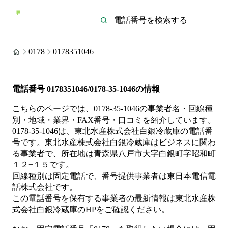
0178
0178351046
電話番号
0178351046/0178-35-1046
の情報
こちらのページでは、
0178-35-1046
の事業者名・回線種
別・地域・業界・FAX番号・口コミを紹介しています。
0178-35-1046
は、
東北水産株式会社白銀冷蔵庫
の電話番
号です。
東北水産株式会社白銀冷蔵庫は
ビジネス
に関わ
る事業者
で、所在地は青森県八戸市大字白銀町字昭和町
１２−１５
です。
回線種別は
固定電話
で、番号提供事業者は
東日本電信電
話株式会社
です。
この電話番号を保有する事業者の最新情報は
東北水産株
式会社白銀冷蔵庫
のHP
をご確認ください。