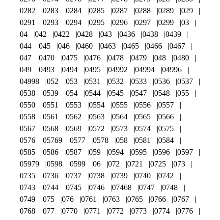
0282
0283
0284
0285
0287
0288
0289
029
0291
0293
0294
0295
0296
0297
0299
03
04
042
0422
0428
043
0436
0438
0439
044
045
046
0460
0463
0465
0466
0467
047
0470
0475
0476
0478
0479
048
0480
049
0493
0494
0495
04992
04994
04996
04998
052
053
0531
0532
0533
0536
0537
0538
0539
054
0544
0545
0547
0548
055
0550
0551
0553
0554
0555
0556
0557
0558
0561
0562
0563
0564
0565
0566
0567
0568
0569
0572
0573
0574
0575
0576
05769
0577
0578
058
0581
0584
0585
0586
0587
059
0594
0595
0596
0597
05979
0598
0599
06
072
0721
0725
073
0735
0736
0737
0738
0739
0740
0742
0743
0744
0745
0746
07468
0747
0748
0749
075
076
0761
0763
0765
0766
0767
0768
077
0770
0771
0772
0773
0774
0776