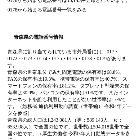
0178から始まる電話番号は13,145件登録されています。
0178から始まる電話番号一覧をみる
青森県の電話番号情報
青森県に割り当てられている市外局番には、017・
0172・0173・0174・0175・0176・0178・0179がありま
す。
青森県の世帯単位でみた固定電話の保有率は68.8%、
FAXの保有率は19.3%、携帯電話の保有率は40.7%、ス
マートフォンの保有率は81.2%、タブレット型端末の保
有率は30.9%、パソコンの保有率は51%です。またイン
ターネットを誰も利用したことがない世帯率は17%で
す。（総務省 通信利用動向調査（世帯編） 令和4年デー
タを参照）
青森県の総人口は1,243,081人（男：589,143人、女：
653,938人）で全国31位です。世帯数は594,018世帯で全
国31位です。（厚生労働省 令和3年人口動態データを参