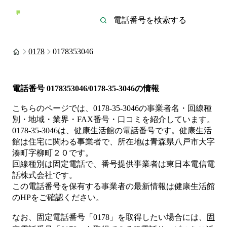
0178
0178353046
電話番号
0178353046/0178-35-3046
の情報
こちらのページでは、
0178-35-3046
の事業者名・回線種
別・地域・業界・FAX番号・口コミを紹介しています。
0178-35-3046
は、
健康生活館
の電話番号です。
健康生活
館は
住宅
に関わる事業者
で、所在地は青森県八戸市大字
湊町字柳町２０
です。
回線種別は
固定電話
で、番号提供事業者は
東日本電信電
話株式会社
です。
この電話番号を保有する事業者の最新情報は
健康生活館
のHP
をご確認ください。
なお、固定電話番号「
0178
」を取得したい場合には、
固