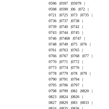
0596
0597
05979
0598
0599
06
072
0721
0725
073
0735
0736
0737
0738
0739
0740
0742
0743
0744
0745
0746
07468
0747
0748
0749
075
076
0761
0763
0765
0766
0767
0768
077
0770
0771
0772
0773
0774
0776
0778
0779
078
079
0790
0791
0794
0795
0796
0797
0798
0799
082
0820
0823
0824
0826
0827
0829
083
0833
0834
0835
0836