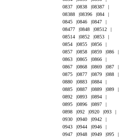
0837
0838
08387
08388
08396
084
0845
0846
0847
08477
0848
08512
08514
0852
0853
0854
0855
0856
0857
0858
0859
086
0863
0865
0866
0867
0868
0869
087
0875
0877
0879
088
0880
0883
0884
0885
0887
0889
089
0892
0893
0894
0895
0896
0897
0898
092
0920
093
0930
0940
0942
0943
0944
0946
0947
0948
0949
095