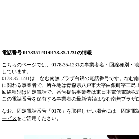
電話番号
0178351231/0178-35-1231
の情報
こちらのページでは、
0178-35-1231
の事業者名・回線種別・地
しています。
0178-35-1231
は、
なむ南無プラザ白銀
の電話番号です。
なむ南
に関わる事業者
で、所在地は青森県八戸市大字白銀町字三島
回線種別は
固定電話
で、番号提供事業者は
東日本電信電話株
この電話番号を保有する事業者の最新情報は
なむ南無プラザ
なお、固定電話番号「
0178
」を取得したい場合には、
固定電
ービス
をご活用ください。