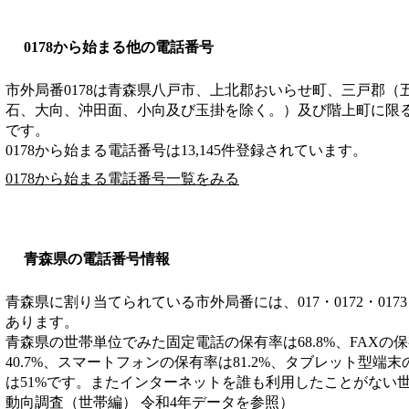
0178から始まる他の電話番号
市外局番
0178
は
青森県八戸市、上北郡おいらせ町、三戸郡（
石、大向、沖田面、小向及び玉掛を除く。）及び階上町に限
です。
0178から始まる電話番号は13,145件登録されています。
0178から始まる電話番号一覧をみる
青森県の電話番号情報
青森県に割り当てられている市外局番には、017・0172・0173・017
あります。
青森県の世帯単位でみた固定電話の保有率は68.8%、FAXの保
40.7%、スマートフォンの保有率は81.2%、タブレット型端末
は51%です。またインターネットを誰も利用したことがない世
動向調査（世帯編） 令和4年データを参照）