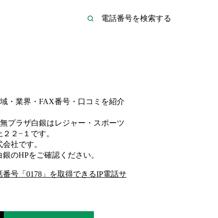
域・業界・FAX番号・口コミを紹介
無プラザ白銀は
レジャー・スポーツ
上２２−１
です。
式会社
です。
白銀
のHP
をご確認ください。
話番号「
0178
」を取得できるIP電話サ