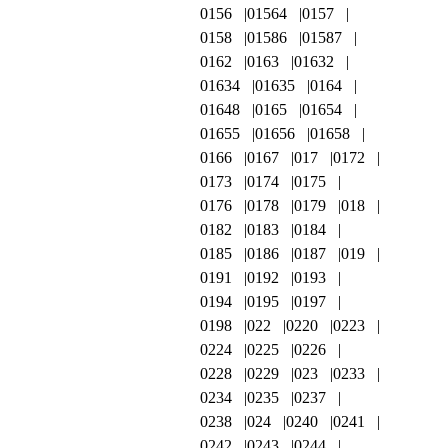
0156
01564
0157
0158
01586
01587
0162
0163
01632
01634
01635
0164
01648
0165
01654
01655
01656
01658
0166
0167
017
0172
0173
0174
0175
0176
0178
0179
018
0182
0183
0184
0185
0186
0187
019
0191
0192
0193
0194
0195
0197
0198
022
0220
0223
0224
0225
0226
0228
0229
023
0233
0234
0235
0237
0238
024
0240
0241
0242
0243
0244