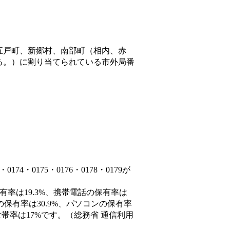
五戸町、新郷村、南部町（相内、赤
る。）
に割り当てられている市外局番
4・0175・0176・0178・0179が
有率は19.3%、携帯電話の保有率は
の保有率は30.9%、パソコンの保有率
帯率は17%です。（総務省 通信利用