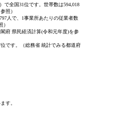
8人）で全国31位です。世帯数は594,018
を参照）
,797人で、1事業所あたりの従業者数
照）
内閣府 県民経済計算(令和元年度)を参
7位です。（総務省 統計でみる都道府
います。