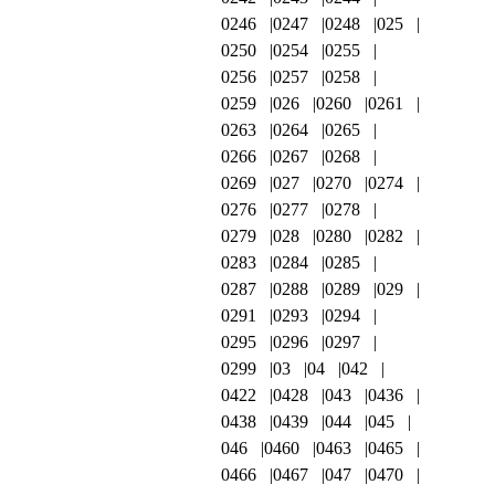
0246
0247
0248
025
0250
0254
0255
0256
0257
0258
0259
026
0260
0261
0263
0264
0265
0266
0267
0268
0269
027
0270
0274
0276
0277
0278
0279
028
0280
0282
0283
0284
0285
0287
0288
0289
029
0291
0293
0294
0295
0296
0297
0299
03
04
042
0422
0428
043
0436
0438
0439
044
045
046
0460
0463
0465
0466
0467
047
0470