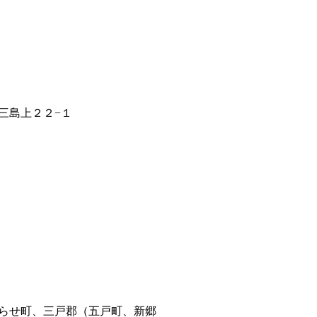
三島上２２−１
らせ町、三戸郡（五戸町、新郷