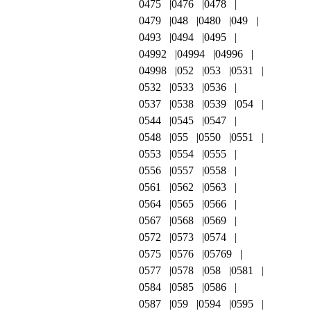
0475
0476
0478
0479
048
0480
049
0493
0494
0495
04992
04994
04996
04998
052
053
0531
0532
0533
0536
0537
0538
0539
054
0544
0545
0547
0548
055
0550
0551
0553
0554
0555
0556
0557
0558
0561
0562
0563
0564
0565
0566
0567
0568
0569
0572
0573
0574
0575
0576
05769
0577
0578
058
0581
0584
0585
0586
0587
059
0594
0595