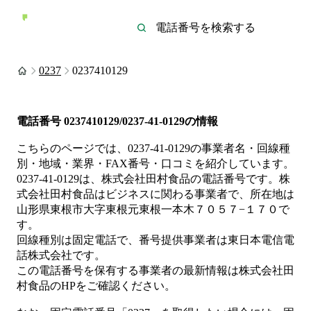
0237
0237410129
電話番号
0237410129/0237-41-0129
の情報
こちらのページでは、
0237-41-0129
の事業者名・回線種
別・地域・業界・FAX番号・口コミを紹介しています。
0237-41-0129
は、
株式会社田村食品
の電話番号です。
株
式会社田村食品は
ビジネス
に関わる事業者
で、所在地は
山形県東根市大字東根元東根一本木７０５７−１７０
で
す。
回線種別は
固定電話
で、番号提供事業者は
東日本電信電
話株式会社
です。
この電話番号を保有する事業者の最新情報は
株式会社田
村食品
のHP
をご確認ください。