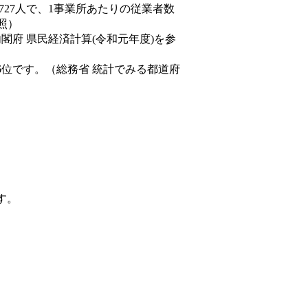
,727人で、1事業所あたりの従業者数
照）
内閣府 県民経済計算(令和元年度)を参
6位です。（総務省 統計でみる都道府
す。