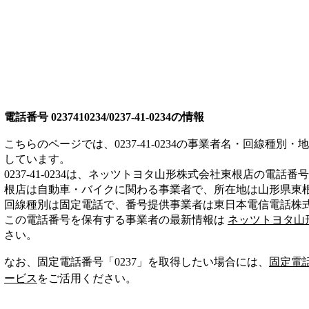
電話番号
0237410234/0237-41-0234
の情報
こちらのページでは、
0237-41-0234
の事業者名・回線種別・地
しています。
0237-41-0234
は、
ネッツトヨタ山形株式会社東根店
の電話番号
根店は
自動車・バイク
に関わる事業者
で、所在地は山形県東
回線種別は
固定電話
で、番号提供事業者は
東日本電信電話株
この電話番号を保有する事業者の最新情報は
ネッツトヨタ山
さい。
なお、固定電話番号「
0237
」を取得したい場合には、
固定電
ービス
をご活用ください。