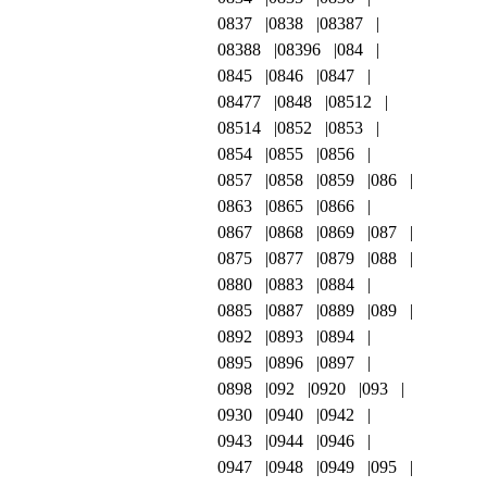
0837
0838
08387
08388
08396
084
0845
0846
0847
08477
0848
08512
08514
0852
0853
0854
0855
0856
0857
0858
0859
086
0863
0865
0866
0867
0868
0869
087
0875
0877
0879
088
0880
0883
0884
0885
0887
0889
089
0892
0893
0894
0895
0896
0897
0898
092
0920
093
0930
0940
0942
0943
0944
0946
0947
0948
0949
095