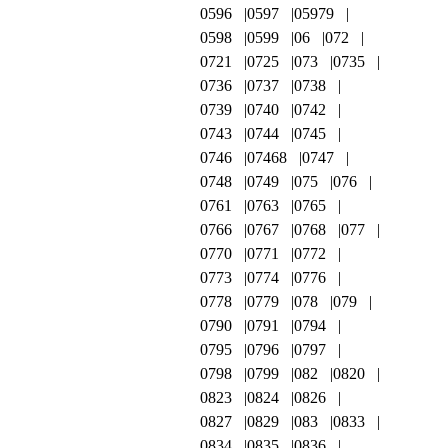
0596
0597
05979
0598
0599
06
072
0721
0725
073
0735
0736
0737
0738
0739
0740
0742
0743
0744
0745
0746
07468
0747
0748
0749
075
076
0761
0763
0765
0766
0767
0768
077
0770
0771
0772
0773
0774
0776
0778
0779
078
079
0790
0791
0794
0795
0796
0797
0798
0799
082
0820
0823
0824
0826
0827
0829
083
0833
0834
0835
0836