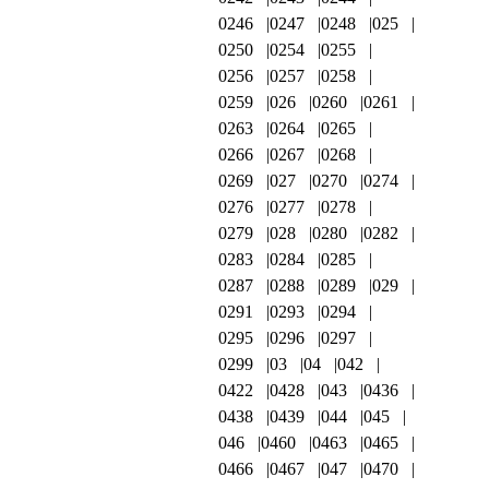
0246
0247
0248
025
0250
0254
0255
0256
0257
0258
0259
026
0260
0261
0263
0264
0265
0266
0267
0268
0269
027
0270
0274
0276
0277
0278
0279
028
0280
0282
0283
0284
0285
0287
0288
0289
029
0291
0293
0294
0295
0296
0297
0299
03
04
042
0422
0428
043
0436
0438
0439
044
045
046
0460
0463
0465
0466
0467
047
0470