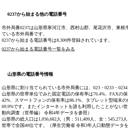
0237から始まる他の電話番号
市外局番
0237
は
山形県寒河江市、西村山郡、尾花沢市、東根
ている市外局番です。
0237から始まる電話番号は8,300件登録されています。
0237から始まる電話番号一覧をみる
山形県の電話番号情報
山形県に割り当てられている市外局番には、023・0233・0234・0
山形県の世帯単位でみた固定電話の保有率は76.4%、FAXの保
42%、スマートフォンの保有率は86.1%、タブレット型端末の
69.9%です。またインターネットを誰も利用したことがない世
動向調査（世帯編） 令和4年データを参照）
山形県の総人口は1,056,682人（男：511,409人、女：545,27
世帯で全国40位です。（厚生労働省 令和3年人口動態データ