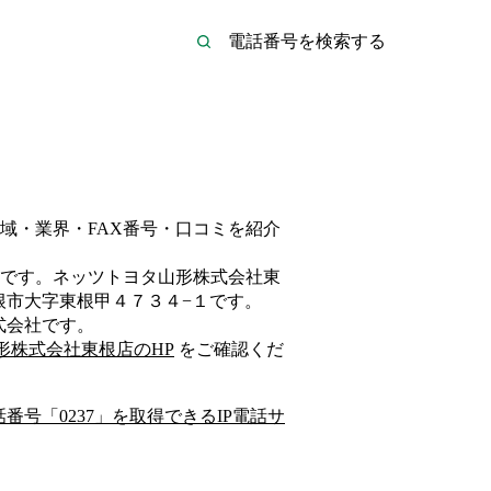
域・業界・FAX番号・口コミを紹介
です。
ネッツトヨタ山形株式会社東
根市大字東根甲４７３４−１
です。
式会社
です。
形株式会社東根店
のHP
をご確認くだ
話番号「
0237
」を取得できるIP電話サ