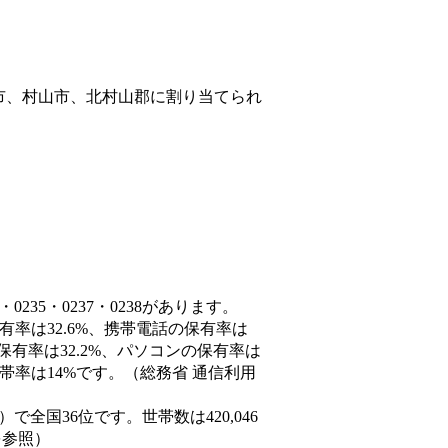
市、村山市、北村山郡
に割り当てられ
235・0237・0238があります。
有率は32.6%、携帯電話の保有率は
保有率は32.2%、パソコンの保有率は
帯率は14%です。（総務省 通信利用
3人）で全国36位です。世帯数は420,046
を参照）