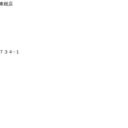
東根店
７３４−１