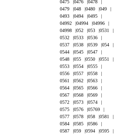
0475
0476
0478
0479
048
0480
049
0493
0494
0495
04992
04994
04996
04998
052
053
0531
0532
0533
0536
0537
0538
0539
054
0544
0545
0547
0548
055
0550
0551
0553
0554
0555
0556
0557
0558
0561
0562
0563
0564
0565
0566
0567
0568
0569
0572
0573
0574
0575
0576
05769
0577
0578
058
0581
0584
0585
0586
0587
059
0594
0595