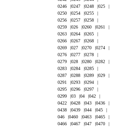
0246
0247
0248
025
0250
0254
0255
0256
0257
0258
0259
026
0260
0261
0263
0264
0265
0266
0267
0268
0269
027
0270
0274
0276
0277
0278
0279
028
0280
0282
0283
0284
0285
0287
0288
0289
029
0291
0293
0294
0295
0296
0297
0299
03
04
042
0422
0428
043
0436
0438
0439
044
045
046
0460
0463
0465
0466
0467
047
0470