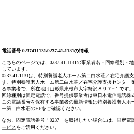
電話番号
0237411131/0237-41-1131
の情報
こちらのページでは、
0237-41-1131
の事業者名・回線種別・地
しています。
0237-41-1131
は、
特別養護老人ホーム第二白水荘／在宅介護支
す。
特別養護老人ホーム第二白水荘／在宅介護支援センター
る事業者
で、所在地は山形県東根市大字蟹沢８９７−１
です。
回線種別は
固定電話
で、番号提供事業者は
東日本電信電話株
この電話番号を保有する事業者の最新情報は
特別養護老人ホ
ー第二白水荘
のHP
をご確認ください。
なお、固定電話番号「
0237
」を取得したい場合には、
固定電
ービス
をご活用ください。