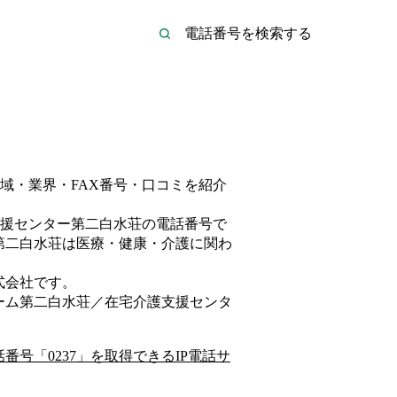
域・業界・FAX番号・口コミを紹介
援センター第二白水荘
の電話番号で
第二白水荘は
医療・健康・介護
に関わ
式会社
です。
ーム第二白水荘／在宅介護支援センタ
話番号「
0237
」を取得できるIP電話サ