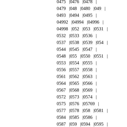
0475
0476
0478
0479
048
0480
049
0493
0494
0495
04992
04994
04996
04998
052
053
0531
0532
0533
0536
0537
0538
0539
054
0544
0545
0547
0548
055
0550
0551
0553
0554
0555
0556
0557
0558
0561
0562
0563
0564
0565
0566
0567
0568
0569
0572
0573
0574
0575
0576
05769
0577
0578
058
0581
0584
0585
0586
0587
059
0594
0595