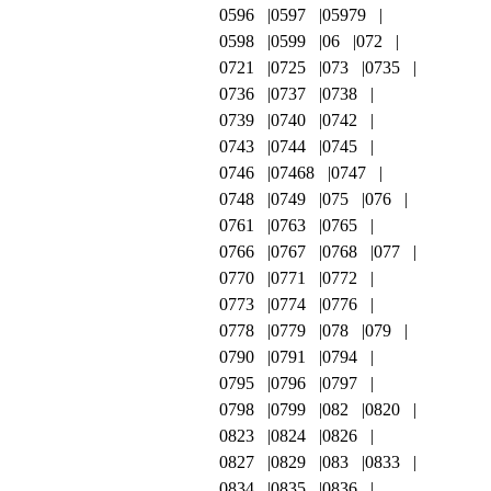
0596
0597
05979
0598
0599
06
072
0721
0725
073
0735
0736
0737
0738
0739
0740
0742
0743
0744
0745
0746
07468
0747
0748
0749
075
076
0761
0763
0765
0766
0767
0768
077
0770
0771
0772
0773
0774
0776
0778
0779
078
079
0790
0791
0794
0795
0796
0797
0798
0799
082
0820
0823
0824
0826
0827
0829
083
0833
0834
0835
0836