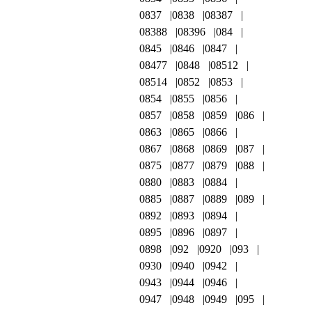
0837
0838
08387
08388
08396
084
0845
0846
0847
08477
0848
08512
08514
0852
0853
0854
0855
0856
0857
0858
0859
086
0863
0865
0866
0867
0868
0869
087
0875
0877
0879
088
0880
0883
0884
0885
0887
0889
089
0892
0893
0894
0895
0896
0897
0898
092
0920
093
0930
0940
0942
0943
0944
0946
0947
0948
0949
095