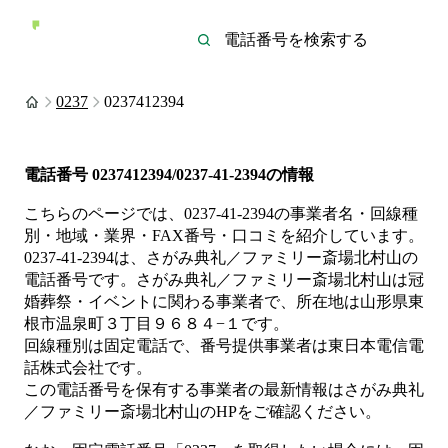
0237
0237412394
電話番号
0237412394/0237-41-2394
の情報
こちらのページでは、
0237-41-2394
の事業者名・回線種
別・地域・業界・FAX番号・口コミを紹介しています。
0237-41-2394
は、
さがみ典礼／ファミリー斎場北村山
の
電話番号です。
さがみ典礼／ファミリー斎場北村山は
冠
婚葬祭・イベント
に関わる事業者
で、所在地は山形県東
根市温泉町３丁目９６８４−１
です。
回線種別は
固定電話
で、番号提供事業者は
東日本電信電
話株式会社
です。
この電話番号を保有する事業者の最新情報は
さがみ典礼
／ファミリー斎場北村山
のHP
をご確認ください。