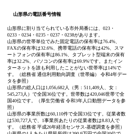
山形県の電話番号情報
山形県に割り当てられている市外局番には、023・
0233・0234・0235・0237・0238があります。
山形県の世帯単位でみた固定電話の保有率は76.4%、
FAXの保有率は32.6%、携帯電話の保有率は42%、スマ
ートフォンの保有率は86.1%、タブレット型端末の保有
率は32.2%、パソコンの保有率は69.9%です。またイン
ターネットを誰も利用したことがない世帯率は14%で
す。（総務省 通信利用動向調査（世帯編） 令和4年デー
タを参照）
山形県の総人口は1,056,682人（男：511,409人、女：
545,273人）で全国36位です。世帯数は420,046世帯で全
国40位です。（厚生労働省 令和3年人口動態データを参
照）
山形県の事業所数は60,110件で全国33位です。従業者数
は530,727人で、1事業所あたりの従業者数は8.83人で
す。（総務省 平成26年経済センサス‐基礎調査を参照）
山形県の1人あたり県民所得は290.9万円で全国30位で