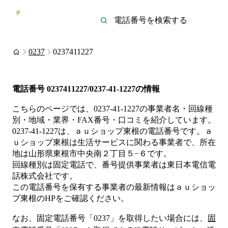
0237
0237411227
電話番号
0237411227/0237-41-1227
の情報
こちらのページでは、
0237-41-1227
の事業者名・回線種
別・地域・業界・FAX番号・口コミを紹介しています。
0237-41-1227
は、
ａｕショップ東根
の電話番号です。
ａ
ｕショップ東根は
生活サービス
に関わる事業者
で、所在
地は山形県東根市中央南２丁目５−６
です。
回線種別は
固定電話
で、番号提供事業者は
東日本電信電
話株式会社
です。
この電話番号を保有する事業者の最新情報は
ａｕショッ
プ東根
のHP
をご確認ください。
なお、固定電話番号「
0237
」を取得したい場合には、
固