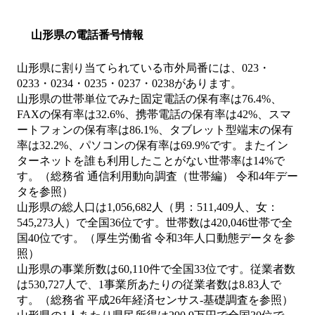
山形県の電話番号情報
山形県に割り当てられている市外局番には、023・
0233・0234・0235・0237・0238があります。
山形県の世帯単位でみた固定電話の保有率は76.4%、
FAXの保有率は32.6%、携帯電話の保有率は42%、スマ
ートフォンの保有率は86.1%、タブレット型端末の保有
率は32.2%、パソコンの保有率は69.9%です。またイン
ターネットを誰も利用したことがない世帯率は14%で
す。（総務省 通信利用動向調査（世帯編） 令和4年デー
タを参照）
山形県の総人口は1,056,682人（男：511,409人、女：
545,273人）で全国36位です。世帯数は420,046世帯で全
国40位です。（厚生労働省 令和3年人口動態データを参
照）
山形県の事業所数は60,110件で全国33位です。従業者数
は530,727人で、1事業所あたりの従業者数は8.83人で
す。（総務省 平成26年経済センサス‐基礎調査を参照）