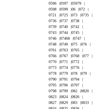
0596
0597
05979
0598
0599
06
072
0721
0725
073
0735
0736
0737
0738
0739
0740
0742
0743
0744
0745
0746
07468
0747
0748
0749
075
076
0761
0763
0765
0766
0767
0768
077
0770
0771
0772
0773
0774
0776
0778
0779
078
079
0790
0791
0794
0795
0796
0797
0798
0799
082
0820
0823
0824
0826
0827
0829
083
0833
0834
0835
0836