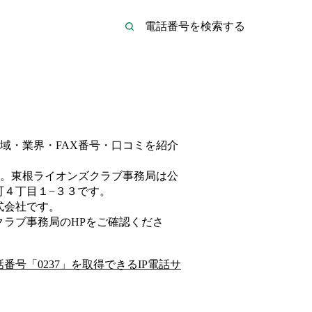
域・業界・FAX番号・口コミを紹介
。
東根ライオンズクラブ事務局は
公
町４丁目１−３３
です。
式会社
です。
クラブ事務局
のHP
をご確認くださ
話番号「
0237
」を取得できるIP電話サ