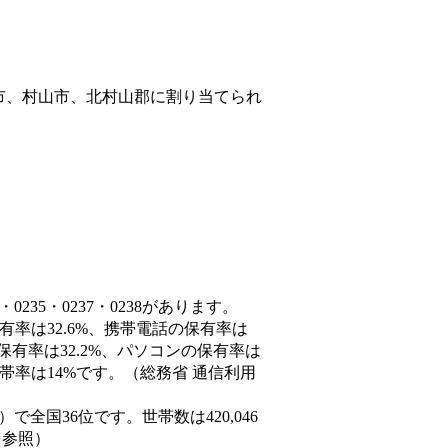
市、村山市、北村山郡
に割り当てられ
235・0237・0238があります。
有率は32.6%、携帯電話の保有率は
保有率は32.2%、パソコンの保有率は
帯率は14%です。（総務省 通信利用
3人）で全国36位です。世帯数は420,046
を参照）