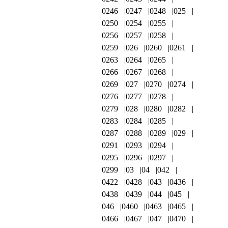
0246
0247
0248
025
0250
0254
0255
0256
0257
0258
0259
026
0260
0261
0263
0264
0265
0266
0267
0268
0269
027
0270
0274
0276
0277
0278
0279
028
0280
0282
0283
0284
0285
0287
0288
0289
029
0291
0293
0294
0295
0296
0297
0299
03
04
042
0422
0428
043
0436
0438
0439
044
045
046
0460
0463
0465
0466
0467
047
0470