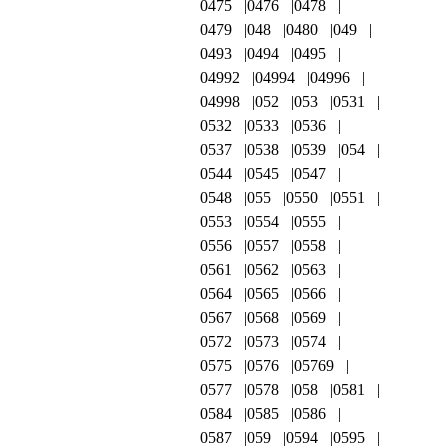
0475
0476
0478
0479
048
0480
049
0493
0494
0495
04992
04994
04996
04998
052
053
0531
0532
0533
0536
0537
0538
0539
054
0544
0545
0547
0548
055
0550
0551
0553
0554
0555
0556
0557
0558
0561
0562
0563
0564
0565
0566
0567
0568
0569
0572
0573
0574
0575
0576
05769
0577
0578
058
0581
0584
0585
0586
0587
059
0594
0595