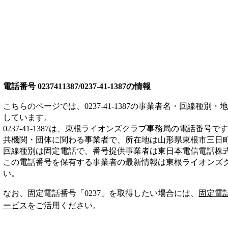
電話番号
0237411387/0237-41-1387
の情報
こちらのページでは、
0237-41-1387
の事業者名・回線種別・地
しています。
0237-41-1387
は、
東根ライオンズクラブ事務局
の電話番号です
共機関・団体
に関わる事業者
で、所在地は山形県東根市三日
回線種別は
固定電話
で、番号提供事業者は
東日本電信電話株
この電話番号を保有する事業者の最新情報は
東根ライオンズ
い。
なお、固定電話番号「
0237
」を取得したい場合には、
固定電
ービス
をご活用ください。