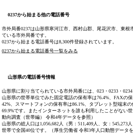
0237から始まる他の電話番号
市外局番
0237
は
山形県寒河江市、西村山郡、尾花沢市、東根
ている市外局番です。
0237から始まる電話番号は8,300件登録されています。
0237から始まる電話番号一覧をみる
山形県の電話番号情報
山形県に割り当てられている市外局番には、023・0233・0234・0
山形県の世帯単位でみた固定電話の保有率は76.4%、FAXの保
42%、スマートフォンの保有率は86.1%、タブレット型端末の
69.9%です。またインターネットを誰も利用したことがない世
動向調査（世帯編） 令和4年データを参照）
山形県の総人口は1,056,682人（男：511,409人、女：545,27
世帯で全国40位です。（厚生労働省 令和3年人口動態データ