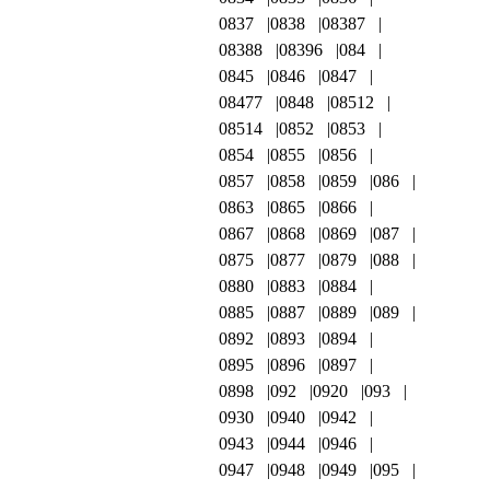
0837
0838
08387
08388
08396
084
0845
0846
0847
08477
0848
08512
08514
0852
0853
0854
0855
0856
0857
0858
0859
086
0863
0865
0866
0867
0868
0869
087
0875
0877
0879
088
0880
0883
0884
0885
0887
0889
089
0892
0893
0894
0895
0896
0897
0898
092
0920
093
0930
0940
0942
0943
0944
0946
0947
0948
0949
095