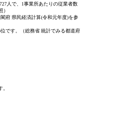
,727人で、1事業所あたりの従業者数
照）
内閣府 県民経済計算(令和元年度)を参
6位です。（総務省 統計でみる都道府
す。