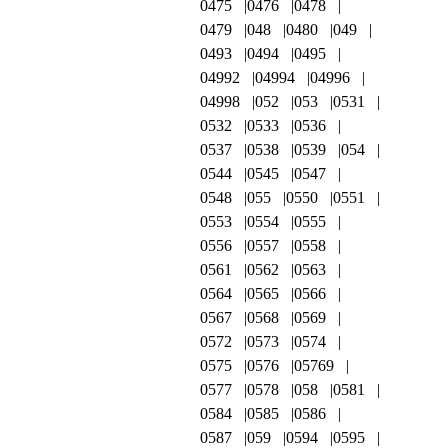
0475
0476
0478
0479
048
0480
049
0493
0494
0495
04992
04994
04996
04998
052
053
0531
0532
0533
0536
0537
0538
0539
054
0544
0545
0547
0548
055
0550
0551
0553
0554
0555
0556
0557
0558
0561
0562
0563
0564
0565
0566
0567
0568
0569
0572
0573
0574
0575
0576
05769
0577
0578
058
0581
0584
0585
0586
0587
059
0594
0595