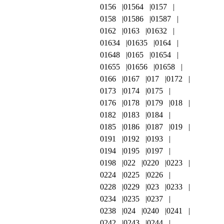
0156
01564
0157
0158
01586
01587
0162
0163
01632
01634
01635
0164
01648
0165
01654
01655
01656
01658
0166
0167
017
0172
0173
0174
0175
0176
0178
0179
018
0182
0183
0184
0185
0186
0187
019
0191
0192
0193
0194
0195
0197
0198
022
0220
0223
0224
0225
0226
0228
0229
023
0233
0234
0235
0237
0238
024
0240
0241
0242
0243
0244