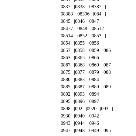
0837
0838
08387
08388
08396
084
0845
0846
0847
08477
0848
08512
08514
0852
0853
0854
0855
0856
0857
0858
0859
086
0863
0865
0866
0867
0868
0869
087
0875
0877
0879
088
0880
0883
0884
0885
0887
0889
089
0892
0893
0894
0895
0896
0897
0898
092
0920
093
0930
0940
0942
0943
0944
0946
0947
0948
0949
095