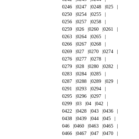
0246
0247
0248
025
0250
0254
0255
0256
0257
0258
0259
026
0260
0261
0263
0264
0265
0266
0267
0268
0269
027
0270
0274
0276
0277
0278
0279
028
0280
0282
0283
0284
0285
0287
0288
0289
029
0291
0293
0294
0295
0296
0297
0299
03
04
042
0422
0428
043
0436
0438
0439
044
045
046
0460
0463
0465
0466
0467
047
0470