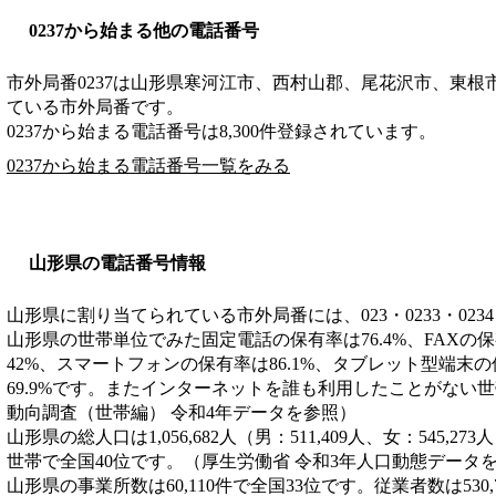
0237から始まる他の電話番号
市外局番
0237
は
山形県寒河江市、西村山郡、尾花沢市、東根
ている市外局番です。
0237から始まる電話番号は8,300件登録されています。
0237から始まる電話番号一覧をみる
山形県の電話番号情報
山形県に割り当てられている市外局番には、023・0233・0234・0
山形県の世帯単位でみた固定電話の保有率は76.4%、FAXの保
42%、スマートフォンの保有率は86.1%、タブレット型端末の
69.9%です。またインターネットを誰も利用したことがない世
動向調査（世帯編） 令和4年データを参照）
山形県の総人口は1,056,682人（男：511,409人、女：545,27
世帯で全国40位です。（厚生労働省 令和3年人口動態データ
山形県の事業所数は60,110件で全国33位です。従業者数は530