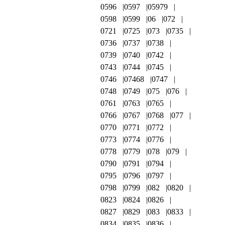
0596
0597
05979
0598
0599
06
072
0721
0725
073
0735
0736
0737
0738
0739
0740
0742
0743
0744
0745
0746
07468
0747
0748
0749
075
076
0761
0763
0765
0766
0767
0768
077
0770
0771
0772
0773
0774
0776
0778
0779
078
079
0790
0791
0794
0795
0796
0797
0798
0799
082
0820
0823
0824
0826
0827
0829
083
0833
0834
0835
0836