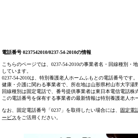
電話番号
0237542010/0237-54-2010
の情報
こちらのページでは、
0237-54-2010
の事業者名・回線種別・地
しています。
0237-54-2010
は、
特別養護老人ホームふもと
の電話番号です。
健康・介護
に関わる事業者
で、所在地は山形県村山市大字湯
回線種別は
固定電話
で、番号提供事業者は
東日本電信電話株
この電話番号を保有する事業者の最新情報は
特別養護老人ホ
なお、固定電話番号「
0237
」を取得したい場合には、
固定電
ービス
をご活用ください。