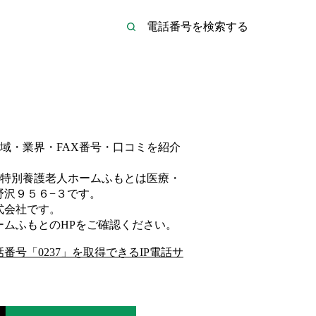
域・業界・FAX番号・口コミを紹介
特別養護老人ホームふもとは
医療・
野沢９５６−３
です。
式会社
です。
ームふもと
のHP
をご確認ください。
話番号「
0237
」を取得できるIP電話サ