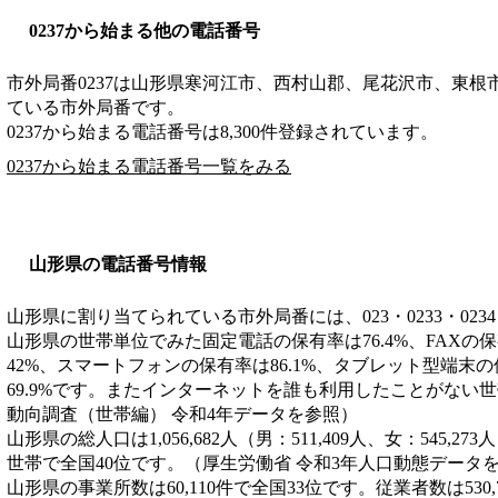
0237から始まる他の電話番号
市外局番
0237
は
山形県寒河江市、西村山郡、尾花沢市、東根
ている市外局番です。
0237から始まる電話番号は8,300件登録されています。
0237から始まる電話番号一覧をみる
山形県の電話番号情報
山形県に割り当てられている市外局番には、023・0233・0234・0
山形県の世帯単位でみた固定電話の保有率は76.4%、FAXの保
42%、スマートフォンの保有率は86.1%、タブレット型端末の
69.9%です。またインターネットを誰も利用したことがない世
動向調査（世帯編） 令和4年データを参照）
山形県の総人口は1,056,682人（男：511,409人、女：545,27
世帯で全国40位です。（厚生労働省 令和3年人口動態データ
山形県の事業所数は60,110件で全国33位です。従業者数は530