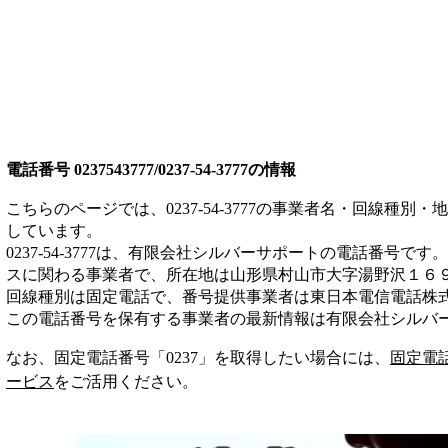
電話番号
0237543777/0237-54-3777
の情報
こちらのページでは、
0237-54-3777
の事業者名・回線種別・地
しています。
0237-54-3777
は、
有限会社シルバーサポート
の電話番号です。
ス
に関わる事業者
で、所在地は山形県村山市大字湯野沢１６９
回線種別は
固定電話
で、番号提供事業者は
東日本電信電話株
この電話番号を保有する事業者の最新情報は
有限会社シルバ
なお、固定電話番号「
0237
」を取得したい場合には、
固定電
ービス
をご活用ください。