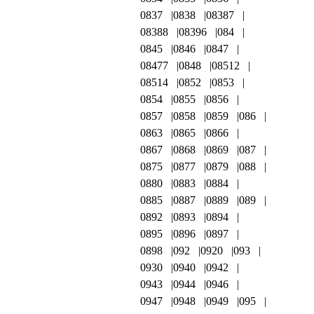
0837
0838
08387
08388
08396
084
0845
0846
0847
08477
0848
08512
08514
0852
0853
0854
0855
0856
0857
0858
0859
086
0863
0865
0866
0867
0868
0869
087
0875
0877
0879
088
0880
0883
0884
0885
0887
0889
089
0892
0893
0894
0895
0896
0897
0898
092
0920
093
0930
0940
0942
0943
0944
0946
0947
0948
0949
095