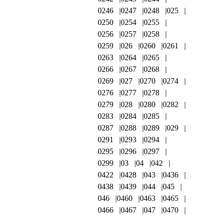
0246
0247
0248
025
0250
0254
0255
0256
0257
0258
0259
026
0260
0261
0263
0264
0265
0266
0267
0268
0269
027
0270
0274
0276
0277
0278
0279
028
0280
0282
0283
0284
0285
0287
0288
0289
029
0291
0293
0294
0295
0296
0297
0299
03
04
042
0422
0428
043
0436
0438
0439
044
045
046
0460
0463
0465
0466
0467
047
0470