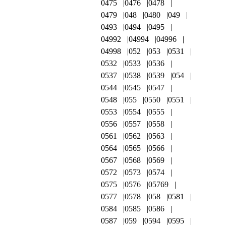
0475
0476
0478
0479
048
0480
049
0493
0494
0495
04992
04994
04996
04998
052
053
0531
0532
0533
0536
0537
0538
0539
054
0544
0545
0547
0548
055
0550
0551
0553
0554
0555
0556
0557
0558
0561
0562
0563
0564
0565
0566
0567
0568
0569
0572
0573
0574
0575
0576
05769
0577
0578
058
0581
0584
0585
0586
0587
059
0594
0595