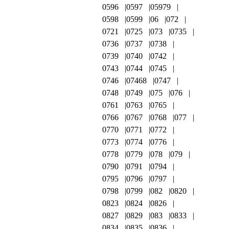
0596
0597
05979
0598
0599
06
072
0721
0725
073
0735
0736
0737
0738
0739
0740
0742
0743
0744
0745
0746
07468
0747
0748
0749
075
076
0761
0763
0765
0766
0767
0768
077
0770
0771
0772
0773
0774
0776
0778
0779
078
079
0790
0791
0794
0795
0796
0797
0798
0799
082
0820
0823
0824
0826
0827
0829
083
0833
0834
0835
0836