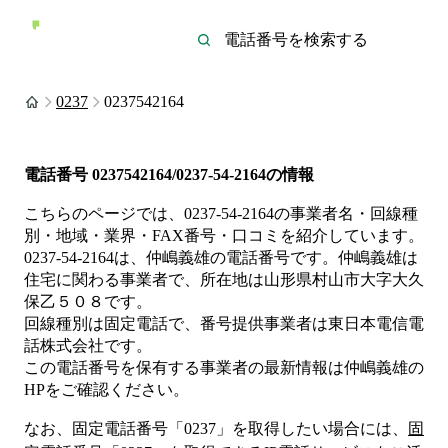
0237
0237542164
電話番号
0237542164/0237-54-2164
の情報
こちらのページでは、
0237-54-2164
の事業者名・回線種
別・地域・業界・FAX番号・口コミを紹介しています。
0237-54-2164
は、
仲嶋義雄
の電話番号です。
仲嶋義雄は
住宅
に関わる事業者
で、所在地は山形県村山市大字大久
保乙５０８
です。
回線種別は
固定電話
で、番号提供事業者は
東日本電信電
話株式会社
です。
この電話番号を保有する事業者の最新情報は
仲嶋義雄
の
HP
をご確認ください。
なお、固定電話番号「
0237
」を取得したい場合には、
固