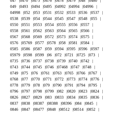
047
0470
0475
0476
0478
0479
048
0480
049
0493
0494
0495
04992
04994
04996
04998
052
053
0531
0532
0533
0536
0537
0538
0539
054
0544
0545
0547
0548
055
0550
0551
0553
0554
0555
0556
0557
0558
0561
0562
0563
0564
0565
0566
0567
0568
0569
0572
0573
0574
0575
0576
05769
0577
0578
058
0581
0584
0585
0586
0587
059
0594
0595
0596
0597
05979
0598
0599
06
072
0721
0725
073
0735
0736
0737
0738
0739
0740
0742
0743
0744
0745
0746
07468
0747
0748
0749
075
076
0761
0763
0765
0766
0767
0768
077
0770
0771
0772
0773
0774
0776
0778
0779
078
079
0790
0791
0794
0795
0796
0797
0798
0799
082
0820
0823
0824
0826
0827
0829
083
0833
0834
0835
0836
0837
0838
08387
08388
08396
084
0845
0846
0847
08477
0848
08512
08514
0852