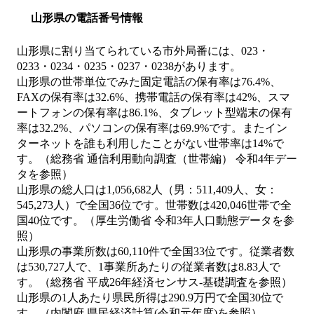
山形県の電話番号情報
山形県に割り当てられている市外局番には、023・
0233・0234・0235・0237・0238があります。
山形県の世帯単位でみた固定電話の保有率は76.4%、
FAXの保有率は32.6%、携帯電話の保有率は42%、スマ
ートフォンの保有率は86.1%、タブレット型端末の保有
率は32.2%、パソコンの保有率は69.9%です。またイン
ターネットを誰も利用したことがない世帯率は14%で
す。（総務省 通信利用動向調査（世帯編） 令和4年デー
タを参照）
山形県の総人口は1,056,682人（男：511,409人、女：
545,273人）で全国36位です。世帯数は420,046世帯で全
国40位です。（厚生労働省 令和3年人口動態データを参
照）
山形県の事業所数は60,110件で全国33位です。従業者数
は530,727人で、1事業所あたりの従業者数は8.83人で
す。（総務省 平成26年経済センサス‐基礎調査を参照）
山形県の1人あたり県民所得は290.9万円で全国30位で
す。（内閣府 県民経済計算(令和元年度)を参照）