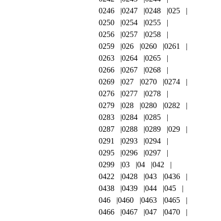
0246
0247
0248
025
0250
0254
0255
0256
0257
0258
0259
026
0260
0261
0263
0264
0265
0266
0267
0268
0269
027
0270
0274
0276
0277
0278
0279
028
0280
0282
0283
0284
0285
0287
0288
0289
029
0291
0293
0294
0295
0296
0297
0299
03
04
042
0422
0428
043
0436
0438
0439
044
045
046
0460
0463
0465
0466
0467
047
0470