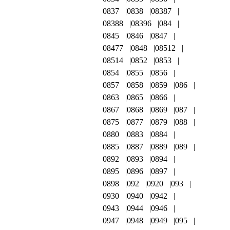
0837
0838
08387
08388
08396
084
0845
0846
0847
08477
0848
08512
08514
0852
0853
0854
0855
0856
0857
0858
0859
086
0863
0865
0866
0867
0868
0869
087
0875
0877
0879
088
0880
0883
0884
0885
0887
0889
089
0892
0893
0894
0895
0896
0897
0898
092
0920
093
0930
0940
0942
0943
0944
0946
0947
0948
0949
095