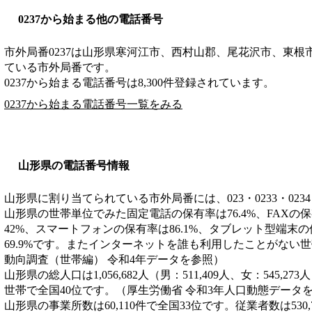
0237から始まる他の電話番号
市外局番
0237
は
山形県寒河江市、西村山郡、尾花沢市、東根
ている市外局番です。
0237から始まる電話番号は8,300件登録されています。
0237から始まる電話番号一覧をみる
山形県の電話番号情報
山形県に割り当てられている市外局番には、023・0233・0234・0
山形県の世帯単位でみた固定電話の保有率は76.4%、FAXの保
42%、スマートフォンの保有率は86.1%、タブレット型端末の
69.9%です。またインターネットを誰も利用したことがない世
動向調査（世帯編） 令和4年データを参照）
山形県の総人口は1,056,682人（男：511,409人、女：545,27
世帯で全国40位です。（厚生労働省 令和3年人口動態データ
山形県の事業所数は60,110件で全国33位です。従業者数は530