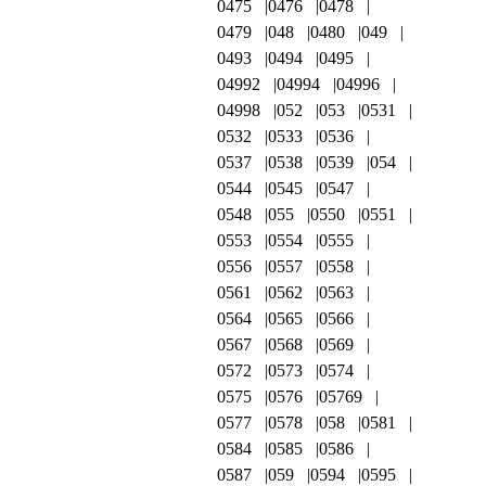
0475
0476
0478
0479
048
0480
049
0493
0494
0495
04992
04994
04996
04998
052
053
0531
0532
0533
0536
0537
0538
0539
054
0544
0545
0547
0548
055
0550
0551
0553
0554
0555
0556
0557
0558
0561
0562
0563
0564
0565
0566
0567
0568
0569
0572
0573
0574
0575
0576
05769
0577
0578
058
0581
0584
0585
0586
0587
059
0594
0595