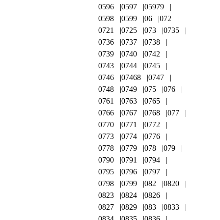
0596
0597
05979
0598
0599
06
072
0721
0725
073
0735
0736
0737
0738
0739
0740
0742
0743
0744
0745
0746
07468
0747
0748
0749
075
076
0761
0763
0765
0766
0767
0768
077
0770
0771
0772
0773
0774
0776
0778
0779
078
079
0790
0791
0794
0795
0796
0797
0798
0799
082
0820
0823
0824
0826
0827
0829
083
0833
0834
0835
0836