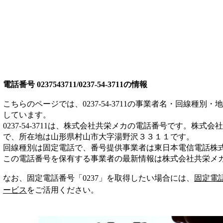
電話番号
0237543711/0237-54-3711
の情報
こちらのページでは、
0237-54-3711
の事業者名・回線種別・地
しています。
0237-54-3711
は、
株式会社共栄メカ
の電話番号です。
株式会社
で、所在地は山形県村山市大字湯野沢３３１１
です。
回線種別は
固定電話
で、番号提供事業者は
東日本電信電話株
この電話番号を保有する事業者の最新情報は
株式会社共栄メ
なお、固定電話番号「
0237
」を取得したい場合には、
固定電
ービス
をご活用ください。