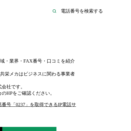
域・業界・FAX番号・口コミを紹介
共栄メカは
ビジネス
に関わる事業者
式会社
です。
カ
のHP
をご確認ください。
話番号「
0237
」を取得できるIP電話サ