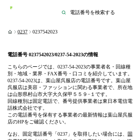
0237
0237542023
電話番号
0237542023/0237-54-2023
の情報
こちらのページでは、
0237-54-2023
の事業者名・回線種
別・地域・業界・FAX番号・口コミを紹介しています。
0237-54-2023
は、
葉山屋呉服店
の電話番号です。
葉山屋
呉服店は
美容・ファッション
に関わる事業者
で、所在地
は山形県村山市大字大久保甲５５９−１
です。
回線種別は
固定電話
で、番号提供事業者は
東日本電信電
話株式会社
です。
この電話番号を保有する事業者の最新情報は
葉山屋呉服
店
のHP
をご確認ください。
なお、固定電話番号「
0237
」を取得したい場合には、
固