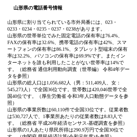
山形県の電話番号情報
山形県に割り当てられている市外局番には、023・
0233・0234・0235・0237・0238があります。
山形県の世帯単位でみた固定電話の保有率は76.4%、
FAXの保有率は32.6%、携帯電話の保有率は42%、スマ
ートフォンの保有率は86.1%、タブレット型端末の保有
率は32.2%、パソコンの保有率は69.9%です。またイン
ターネットを誰も利用したことがない世帯率は14%で
す。（総務省 通信利用動向調査（世帯編） 令和4年デー
タを参照）
山形県の総人口は1,056,682人（男：511,409人、女：
545,273人）で全国36位です。世帯数は420,046世帯で全
国40位です。（厚生労働省 令和3年人口動態データを参
照）
山形県の事業所数は60,110件で全国33位です。従業者数
は530,727人で、1事業所あたりの従業者数は8.83人で
す。（総務省 平成26年経済センサス‐基礎調査を参照）
山形県の1人あたり県民所得は290.9万円で全国30位で
す。（内閣府 県民経済計算(令和元年度)を参照）