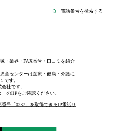
域・業界・FAX番号・口コミを紹介
児童センターは
医療・健康・介護
に
１
です。
式会社
です。
ター
のHP
をご確認ください。
話番号「
0237
」を取得できるIP電話サ