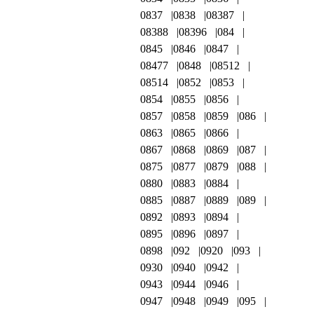
0837
0838
08387
08388
08396
084
0845
0846
0847
08477
0848
08512
08514
0852
0853
0854
0855
0856
0857
0858
0859
086
0863
0865
0866
0867
0868
0869
087
0875
0877
0879
088
0880
0883
0884
0885
0887
0889
089
0892
0893
0894
0895
0896
0897
0898
092
0920
093
0930
0940
0942
0943
0944
0946
0947
0948
0949
095