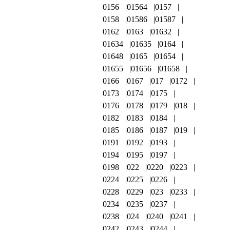
0156
01564
0157
0158
01586
01587
0162
0163
01632
01634
01635
0164
01648
0165
01654
01655
01656
01658
0166
0167
017
0172
0173
0174
0175
0176
0178
0179
018
0182
0183
0184
0185
0186
0187
019
0191
0192
0193
0194
0195
0197
0198
022
0220
0223
0224
0225
0226
0228
0229
023
0233
0234
0235
0237
0238
024
0240
0241
0242
0243
0244