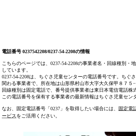
電話番号
0237542208/0237-54-2208
の情報
こちらのページでは、
0237-54-2208
の事業者名・回線種別・地
しています。
0237-54-2208
は、
ちぐさ児童センター
の電話番号です。
ちぐさ
関わる事業者
で、所在地は山形県村山市大字大久保甲８７５−
回線種別は
固定電話
で、番号提供事業者は
東日本電信電話株
この電話番号を保有する事業者の最新情報は
ちぐさ児童セン
なお、固定電話番号「
0237
」を取得したい場合には、
固定電
ービス
をご活用ください。