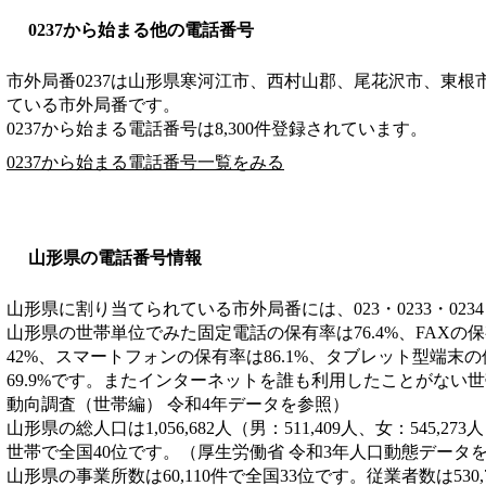
0237から始まる他の電話番号
市外局番
0237
は
山形県寒河江市、西村山郡、尾花沢市、東根
ている市外局番です。
0237から始まる電話番号は8,300件登録されています。
0237から始まる電話番号一覧をみる
山形県の電話番号情報
山形県に割り当てられている市外局番には、023・0233・0234・0
山形県の世帯単位でみた固定電話の保有率は76.4%、FAXの保
42%、スマートフォンの保有率は86.1%、タブレット型端末の
69.9%です。またインターネットを誰も利用したことがない世
動向調査（世帯編） 令和4年データを参照）
山形県の総人口は1,056,682人（男：511,409人、女：545,27
世帯で全国40位です。（厚生労働省 令和3年人口動態データ
山形県の事業所数は60,110件で全国33位です。従業者数は530