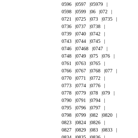
0596
0597
05979
0598
0599
06
072
0721
0725
073
0735
0736
0737
0738
0739
0740
0742
0743
0744
0745
0746
07468
0747
0748
0749
075
076
0761
0763
0765
0766
0767
0768
077
0770
0771
0772
0773
0774
0776
0778
0779
078
079
0790
0791
0794
0795
0796
0797
0798
0799
082
0820
0823
0824
0826
0827
0829
083
0833
0834
0835
0836