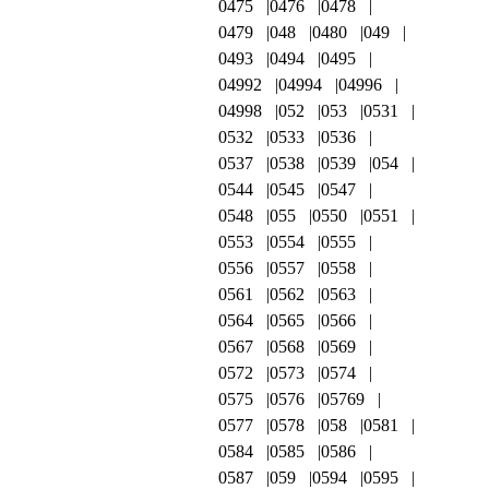
0475
0476
0478
0479
048
0480
049
0493
0494
0495
04992
04994
04996
04998
052
053
0531
0532
0533
0536
0537
0538
0539
054
0544
0545
0547
0548
055
0550
0551
0553
0554
0555
0556
0557
0558
0561
0562
0563
0564
0565
0566
0567
0568
0569
0572
0573
0574
0575
0576
05769
0577
0578
058
0581
0584
0585
0586
0587
059
0594
0595