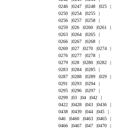
0246
0247
0248
025
0250
0254
0255
0256
0257
0258
0259
026
0260
0261
0263
0264
0265
0266
0267
0268
0269
027
0270
0274
0276
0277
0278
0279
028
0280
0282
0283
0284
0285
0287
0288
0289
029
0291
0293
0294
0295
0296
0297
0299
03
04
042
0422
0428
043
0436
0438
0439
044
045
046
0460
0463
0465
0466
0467
047
0470