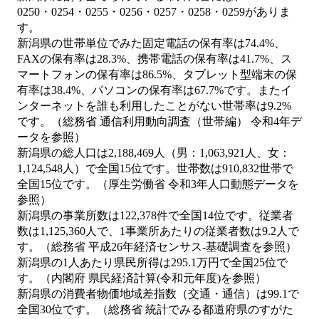
0250・0254・0255・0256・0257・0258・0259がありま
す。
新潟県の世帯単位でみた固定電話の保有率は74.4%、
FAXの保有率は28.3%、携帯電話の保有率は41.7%、ス
マートフォンの保有率は86.5%、タブレット型端末の保
有率は38.4%、パソコンの保有率は67.7%です。またイ
ンターネットを誰も利用したことがない世帯率は9.2%
です。（総務省 通信利用動向調査（世帯編） 令和4年デ
ータを参照）
新潟県の総人口は2,188,469人（男：1,063,921人、女：
1,124,548人）で全国15位です。世帯数は910,832世帯で
全国15位です。（厚生労働省 令和3年人口動態データを
参照）
新潟県の事業所数は122,378件で全国14位です。従業者
数は1,125,360人で、1事業所あたりの従業者数は9.2人で
す。（総務省 平成26年経済センサス‐基礎調査を参照）
新潟県の1人あたり県民所得は295.1万円で全国25位で
す。（内閣府 県民経済計算(令和元年度)を参照）
新潟県の消費者物価地域差指数（交通・通信）は99.1で
全国30位です。（総務省 統計でみる都道府県のすがた