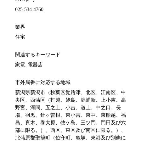
025-534-4760
業界
住宅
関連するキーワード
家電, 電器店
市外局番に対応する地域
新潟県新潟市（秋葉区覚路津、北区、江南区、中
央区、西蒲区（打越、姥島、潟浦新、上小吉、高
野宮、河間、五之上、小吉、道上、中之口、長
場、羽黒、針ヶ曽根、東小吉、東中、東船越、福
島、真木、巻大原、牧ケ島、三ツ門、門田及び六
部に限る。）、西区、東区及び南区に限る。）、
北蒲原郡聖籠町（位守町、亀塚、東港及び別條に