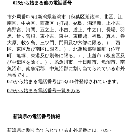
025から始まる他の電話番号
市外局番
025
は
新潟県新潟市（秋葉区覚路津、北区、江
南区、中央区、西蒲区（打越、姥島、潟浦新、上小吉、
高野宮、河間、五之上、小吉、道上、中之口、長場、羽
黒、針ヶ曽根、東小吉、東中、東船越、福島、真木、巻
大原、牧ケ島、三ツ門、門田及び六部に限る。）、西
区、東区及び南区に限る。）、北蒲原郡聖籠町（位守
町、亀塚、東港及び別條に限る。）、上越市（板倉区及
び中郷区を除く。）、糸魚川市、十日町市、魚沼市、南
魚沼市、南魚沼郡、中魚沼郡
に割り当てられている市外
局番です。
025から始まる電話番号は53,616件登録されています。
025から始まる電話番号一覧をみる
新潟県の電話番号情報
新潟県に割り当てられている市外局番には、025・