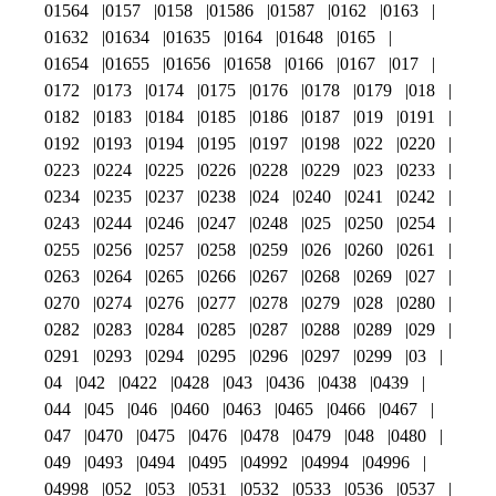
01564
0157
0158
01586
01587
0162
0163
01632
01634
01635
0164
01648
0165
01654
01655
01656
01658
0166
0167
017
0172
0173
0174
0175
0176
0178
0179
018
0182
0183
0184
0185
0186
0187
019
0191
0192
0193
0194
0195
0197
0198
022
0220
0223
0224
0225
0226
0228
0229
023
0233
0234
0235
0237
0238
024
0240
0241
0242
0243
0244
0246
0247
0248
025
0250
0254
0255
0256
0257
0258
0259
026
0260
0261
0263
0264
0265
0266
0267
0268
0269
027
0270
0274
0276
0277
0278
0279
028
0280
0282
0283
0284
0285
0287
0288
0289
029
0291
0293
0294
0295
0296
0297
0299
03
04
042
0422
0428
043
0436
0438
0439
044
045
046
0460
0463
0465
0466
0467
047
0470
0475
0476
0478
0479
048
0480
049
0493
0494
0495
04992
04994
04996
04998
052
053
0531
0532
0533
0536
0537