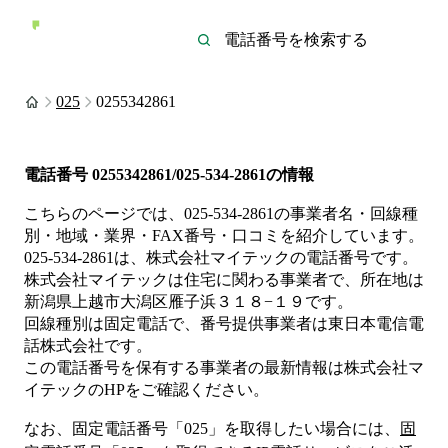
025
0255342861
電話番号
0255342861/025-534-2861
の情報
こちらのページでは、
025-534-2861
の事業者名・回線種
別・地域・業界・FAX番号・口コミを紹介しています。
025-534-2861
は、
株式会社マイテック
の電話番号です。
株式会社マイテックは
住宅
に関わる事業者
で、所在地は
新潟県上越市大潟区雁子浜３１８−１９
です。
回線種別は
固定電話
で、番号提供事業者は
東日本電信電
話株式会社
です。
この電話番号を保有する事業者の最新情報は
株式会社マ
イテック
のHP
をご確認ください。
なお、固定電話番号「
025
」を取得したい場合には、
固