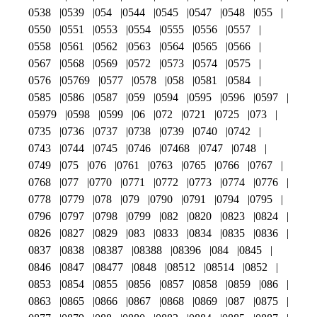
0538
0539
054
0544
0545
0547
0548
055
0550
0551
0553
0554
0555
0556
0557
0558
0561
0562
0563
0564
0565
0566
0567
0568
0569
0572
0573
0574
0575
0576
05769
0577
0578
058
0581
0584
0585
0586
0587
059
0594
0595
0596
0597
05979
0598
0599
06
072
0721
0725
073
0735
0736
0737
0738
0739
0740
0742
0743
0744
0745
0746
07468
0747
0748
0749
075
076
0761
0763
0765
0766
0767
0768
077
0770
0771
0772
0773
0774
0776
0778
0779
078
079
0790
0791
0794
0795
0796
0797
0798
0799
082
0820
0823
0824
0826
0827
0829
083
0833
0834
0835
0836
0837
0838
08387
08388
08396
084
0845
0846
0847
08477
0848
08512
08514
0852
0853
0854
0855
0856
0857
0858
0859
086
0863
0865
0866
0867
0868
0869
087
0875