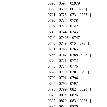
0596
0597
05979
0598
0599
06
072
0721
0725
073
0735
0736
0737
0738
0739
0740
0742
0743
0744
0745
0746
07468
0747
0748
0749
075
076
0761
0763
0765
0766
0767
0768
077
0770
0771
0772
0773
0774
0776
0778
0779
078
079
0790
0791
0794
0795
0796
0797
0798
0799
082
0820
0823
0824
0826
0827
0829
083
0833
0834
0835
0836