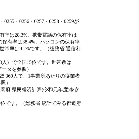
5・0256・0257・0258・0259が
有率は28.3%、携帯電話の保有率は
の保有率は38.4%、パソコンの保有率
世帯率は9.2%です。（総務省 通信利
4,548人）で全国15位です。世帯数は
態データを参照）
25,360人で、1事業所あたりの従業者
参照）
内閣府 県民経済計算(令和元年度)を参
0位です。（総務省 統計でみる都道府