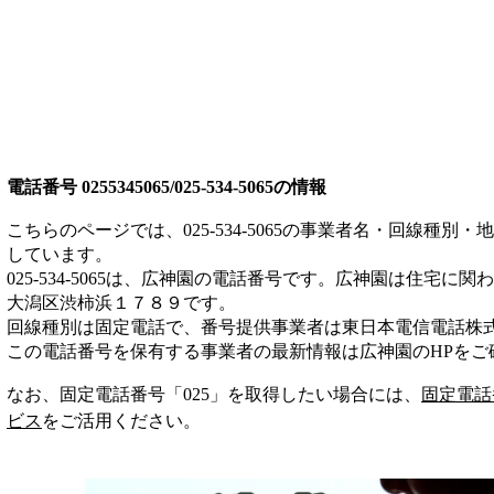
電話番号
0255345065/025-534-5065
の情報
こちらのページでは、
025-534-5065
の事業者名・回線種別・地
しています。
025-534-5065
は、
広神園
の電話番号です。
広神園は
住宅
に関わ
大潟区渋柿浜１７８９
です。
回線種別は
固定電話
で、番号提供事業者は
東日本電信電話株
この電話番号を保有する事業者の最新情報は
広神園
のHP
をご
なお、固定電話番号「
025
」を取得したい場合には、
固定電話
ビス
をご活用ください。