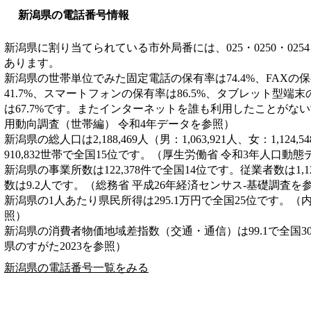
新潟県の電話番号情報
新潟県に割り当てられている市外局番には、025・0250・0254・025
あります。
新潟県の世帯単位でみた固定電話の保有率は74.4%、FAXの保
41.7%、スマートフォンの保有率は86.5%、タブレット型端末
は67.7%です。またインターネットを誰も利用したことがない
用動向調査（世帯編） 令和4年データを参照）
新潟県の総人口は2,188,469人（男：1,063,921人、女：1,12
910,832世帯で全国15位です。（厚生労働省 令和3年人口動
新潟県の事業所数は122,378件で全国14位です。従業者数は1,1
数は9.2人です。（総務省 平成26年経済センサス‐基礎調査を
新潟県の1人あたり県民所得は295.1万円で全国25位です。（
照）
新潟県の消費者物価地域差指数（交通・通信）は99.1で全国3
県のすがた2023を参照）
新潟県の電話番号一覧をみる