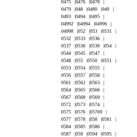
0475
0476
0478
0479
048
0480
049
0493
0494
0495
04992
04994
04996
04998
052
053
0531
0532
0533
0536
0537
0538
0539
054
0544
0545
0547
0548
055
0550
0551
0553
0554
0555
0556
0557
0558
0561
0562
0563
0564
0565
0566
0567
0568
0569
0572
0573
0574
0575
0576
05769
0577
0578
058
0581
0584
0585
0586
0587
059
0594
0595