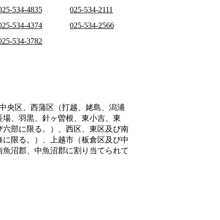
025-534-4835
025-534-2111
025-534-4374
025-534-2566
025-534-3782
中央区、西蒲区（打越、姥島、潟浦
長場、羽黒、針ヶ曽根、東小吉、東
び六部に限る。）、西区、東区及び南
條に限る。）、上越市（板倉区及び中
南魚沼郡、中魚沼郡
に割り当てられて