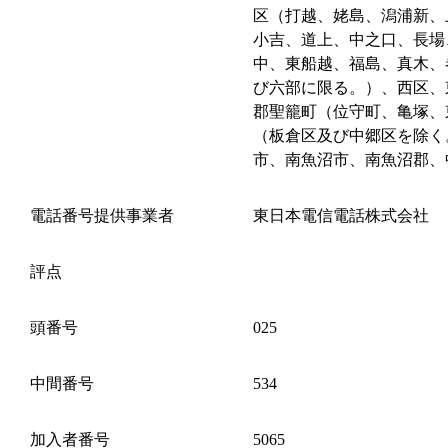
区（打越、姥島、潟浦新、
小吉、道上、中之口、長場
中、東船越、福島、真木、
び六部に限る。）、西区、
郡聖籠町（位守町、亀塚、
（板倉区及び中郷区を除く
市、南魚沼市、南魚沼郡、
電話番号提供事業者
東日本電信電話株式会社
評点
頭番号
025
中間番号
534
加入者番号
5065