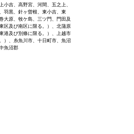
上小吉、高野宮、河間、五之上、
、羽黒、針ヶ曽根、東小吉、東
巻大原、牧ケ島、三ツ門、門田及
東区及び南区に限る。）、北蒲原
東港及び別條に限る。）、上越市
。）、糸魚川市、十日町市、魚沼
中魚沼郡