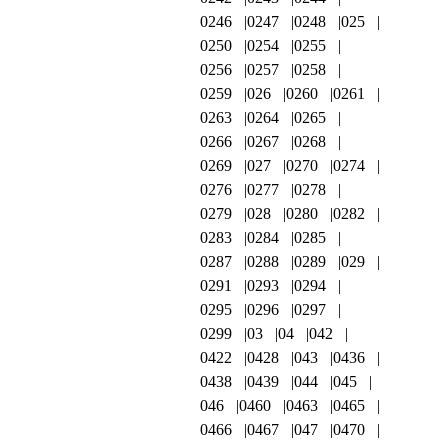
0246
0247
0248
025
0250
0254
0255
0256
0257
0258
0259
026
0260
0261
0263
0264
0265
0266
0267
0268
0269
027
0270
0274
0276
0277
0278
0279
028
0280
0282
0283
0284
0285
0287
0288
0289
029
0291
0293
0294
0295
0296
0297
0299
03
04
042
0422
0428
043
0436
0438
0439
044
045
046
0460
0463
0465
0466
0467
047
0470