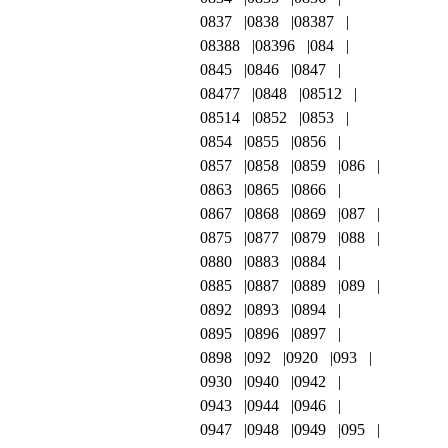
0837
0838
08387
08388
08396
084
0845
0846
0847
08477
0848
08512
08514
0852
0853
0854
0855
0856
0857
0858
0859
086
0863
0865
0866
0867
0868
0869
087
0875
0877
0879
088
0880
0883
0884
0885
0887
0889
089
0892
0893
0894
0895
0896
0897
0898
092
0920
093
0930
0940
0942
0943
0944
0946
0947
0948
0949
095