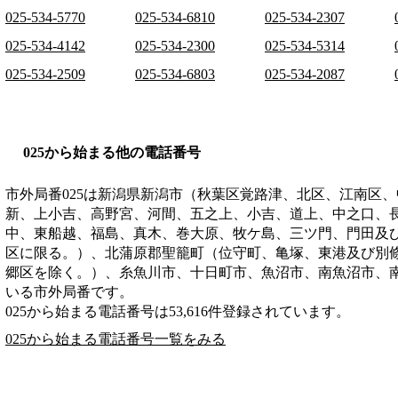
025-534-5770
025-534-6810
025-534-2307
025-534-4142
025-534-2300
025-534-5314
025-534-2509
025-534-6803
025-534-2087
025から始まる他の電話番号
市外局番
025
は
新潟県新潟市（秋葉区覚路津、北区、江南区、
新、上小吉、高野宮、河間、五之上、小吉、道上、中之口、
中、東船越、福島、真木、巻大原、牧ケ島、三ツ門、門田及
区に限る。）、北蒲原郡聖籠町（位守町、亀塚、東港及び別
郷区を除く。）、糸魚川市、十日町市、魚沼市、南魚沼市、
いる市外局番です。
025から始まる電話番号は53,616件登録されています。
025から始まる電話番号一覧をみる