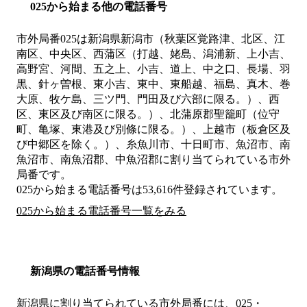
025から始まる他の電話番号
市外局番
025
は
新潟県新潟市（秋葉区覚路津、北区、江
南区、中央区、西蒲区（打越、姥島、潟浦新、上小吉、
高野宮、河間、五之上、小吉、道上、中之口、長場、羽
黒、針ヶ曽根、東小吉、東中、東船越、福島、真木、巻
大原、牧ケ島、三ツ門、門田及び六部に限る。）、西
区、東区及び南区に限る。）、北蒲原郡聖籠町（位守
町、亀塚、東港及び別條に限る。）、上越市（板倉区及
び中郷区を除く。）、糸魚川市、十日町市、魚沼市、南
魚沼市、南魚沼郡、中魚沼郡
に割り当てられている市外
局番です。
025から始まる電話番号は53,616件登録されています。
025から始まる電話番号一覧をみる
新潟県の電話番号情報
新潟県に割り当てられている市外局番には、025・