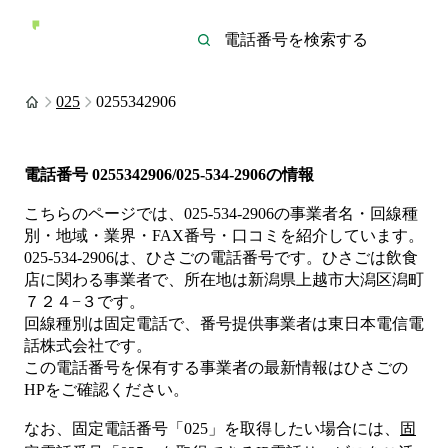
025
0255342906
電話番号
0255342906/025-534-2906
の情報
こちらのページでは、
025-534-2906
の事業者名・回線種
別・地域・業界・FAX番号・口コミを紹介しています。
025-534-2906
は、
ひさご
の電話番号です。
ひさごは
飲食
店
に関わる事業者
で、所在地は新潟県上越市大潟区潟町
７２４−３
です。
回線種別は
固定電話
で、番号提供事業者は
東日本電信電
話株式会社
です。
この電話番号を保有する事業者の最新情報は
ひさご
の
HP
をご確認ください。
なお、固定電話番号「
025
」を取得したい場合には、
固