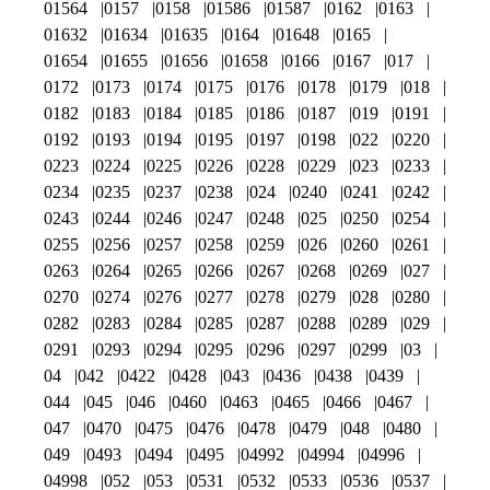
01564
0157
0158
01586
01587
0162
0163
01632
01634
01635
0164
01648
0165
01654
01655
01656
01658
0166
0167
017
0172
0173
0174
0175
0176
0178
0179
018
0182
0183
0184
0185
0186
0187
019
0191
0192
0193
0194
0195
0197
0198
022
0220
0223
0224
0225
0226
0228
0229
023
0233
0234
0235
0237
0238
024
0240
0241
0242
0243
0244
0246
0247
0248
025
0250
0254
0255
0256
0257
0258
0259
026
0260
0261
0263
0264
0265
0266
0267
0268
0269
027
0270
0274
0276
0277
0278
0279
028
0280
0282
0283
0284
0285
0287
0288
0289
029
0291
0293
0294
0295
0296
0297
0299
03
04
042
0422
0428
043
0436
0438
0439
044
045
046
0460
0463
0465
0466
0467
047
0470
0475
0476
0478
0479
048
0480
049
0493
0494
0495
04992
04994
04996
04998
052
053
0531
0532
0533
0536
0537