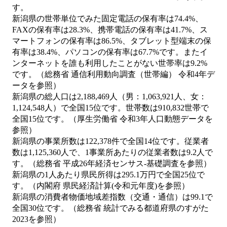
す。
新潟県の世帯単位でみた固定電話の保有率は74.4%、
FAXの保有率は28.3%、携帯電話の保有率は41.7%、ス
マートフォンの保有率は86.5%、タブレット型端末の保
有率は38.4%、パソコンの保有率は67.7%です。またイ
ンターネットを誰も利用したことがない世帯率は9.2%
です。（総務省 通信利用動向調査（世帯編） 令和4年デ
ータを参照）
新潟県の総人口は2,188,469人（男：1,063,921人、女：
1,124,548人）で全国15位です。世帯数は910,832世帯で
全国15位です。（厚生労働省 令和3年人口動態データを
参照）
新潟県の事業所数は122,378件で全国14位です。従業者
数は1,125,360人で、1事業所あたりの従業者数は9.2人で
す。（総務省 平成26年経済センサス‐基礎調査を参照）
新潟県の1人あたり県民所得は295.1万円で全国25位で
す。（内閣府 県民経済計算(令和元年度)を参照）
新潟県の消費者物価地域差指数（交通・通信）は99.1で
全国30位です。（総務省 統計でみる都道府県のすがた
2023を参照）