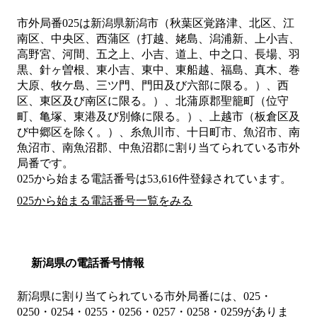
市外局番
025
は
新潟県新潟市（秋葉区覚路津、北区、江
南区、中央区、西蒲区（打越、姥島、潟浦新、上小吉、
高野宮、河間、五之上、小吉、道上、中之口、長場、羽
黒、針ヶ曽根、東小吉、東中、東船越、福島、真木、巻
大原、牧ケ島、三ツ門、門田及び六部に限る。）、西
区、東区及び南区に限る。）、北蒲原郡聖籠町（位守
町、亀塚、東港及び別條に限る。）、上越市（板倉区及
び中郷区を除く。）、糸魚川市、十日町市、魚沼市、南
魚沼市、南魚沼郡、中魚沼郡
に割り当てられている市外
局番です。
025から始まる電話番号は53,616件登録されています。
025から始まる電話番号一覧をみる
新潟県の電話番号情報
新潟県に割り当てられている市外局番には、025・
0250・0254・0255・0256・0257・0258・0259がありま