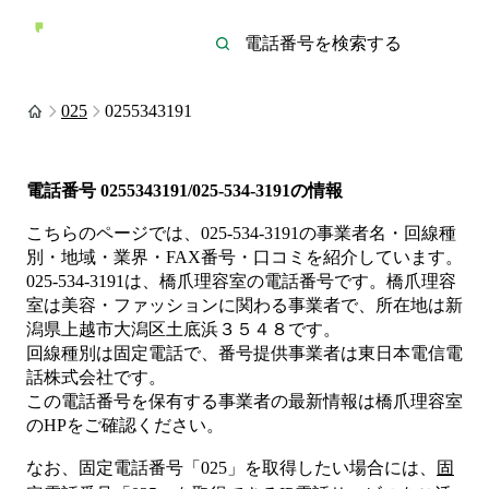
025
0255343191
電話番号
0255343191/025-534-3191
の情報
こちらのページでは、
025-534-3191
の事業者名・回線種
別・地域・業界・FAX番号・口コミを紹介しています。
025-534-3191
は、
橋爪理容室
の電話番号です。
橋爪理容
室は
美容・ファッション
に関わる事業者
で、所在地は新
潟県上越市大潟区土底浜３５４８
です。
回線種別は
固定電話
で、番号提供事業者は
東日本電信電
話株式会社
です。
この電話番号を保有する事業者の最新情報は
橋爪理容室
のHP
をご確認ください。
なお、固定電話番号「
025
」を取得したい場合には、
固