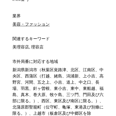
業界
美容・ファッション
関連するキーワード
美理容店, 理容店
市外局番に対応する地域
新潟県新潟市（秋葉区覚路津、北区、江南区、中
央区、西蒲区（打越、姥島、潟浦新、上小吉、高
野宮、河間、五之上、小吉、道上、中之口、長
場、羽黒、針ヶ曽根、東小吉、東中、東船越、福
島、真木、巻大原、牧ケ島、三ツ門、門田及び六
部に限る。）、西区、東区及び南区に限る。）、
北蒲原郡聖籠町（位守町、亀塚、東港及び別條に
限る。）、上越市（板倉区及び中郷区を除