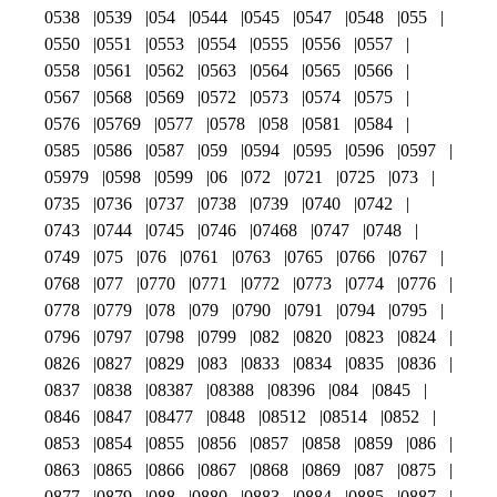
0538
0539
054
0544
0545
0547
0548
055
0550
0551
0553
0554
0555
0556
0557
0558
0561
0562
0563
0564
0565
0566
0567
0568
0569
0572
0573
0574
0575
0576
05769
0577
0578
058
0581
0584
0585
0586
0587
059
0594
0595
0596
0597
05979
0598
0599
06
072
0721
0725
073
0735
0736
0737
0738
0739
0740
0742
0743
0744
0745
0746
07468
0747
0748
0749
075
076
0761
0763
0765
0766
0767
0768
077
0770
0771
0772
0773
0774
0776
0778
0779
078
079
0790
0791
0794
0795
0796
0797
0798
0799
082
0820
0823
0824
0826
0827
0829
083
0833
0834
0835
0836
0837
0838
08387
08388
08396
084
0845
0846
0847
08477
0848
08512
08514
0852
0853
0854
0855
0856
0857
0858
0859
086
0863
0865
0866
0867
0868
0869
087
0875
0877
0879
088
0880
0883
0884
0885
0887