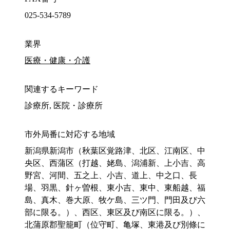
025-534-5789
業界
医療・健康・介護
関連するキーワード
診療所, 医院・診療所
市外局番に対応する地域
新潟県新潟市（秋葉区覚路津、北区、江南区、中
央区、西蒲区（打越、姥島、潟浦新、上小吉、高
野宮、河間、五之上、小吉、道上、中之口、長
場、羽黒、針ヶ曽根、東小吉、東中、東船越、福
島、真木、巻大原、牧ケ島、三ツ門、門田及び六
部に限る。）、西区、東区及び南区に限る。）、
北蒲原郡聖籠町（位守町、亀塚、東港及び別條に