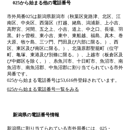
025から始まる他の電話番号
市外局番
025
は
新潟県新潟市（秋葉区覚路津、北区、江
南区、中央区、西蒲区（打越、姥島、潟浦新、上小吉、
高野宮、河間、五之上、小吉、道上、中之口、長場、羽
黒、針ヶ曽根、東小吉、東中、東船越、福島、真木、巻
大原、牧ケ島、三ツ門、門田及び六部に限る。）、西
区、東区及び南区に限る。）、北蒲原郡聖籠町（位守
町、亀塚、東港及び別條に限る。）、上越市（板倉区及
び中郷区を除く。）、糸魚川市、十日町市、魚沼市、南
魚沼市、南魚沼郡、中魚沼郡
に割り当てられている市外
局番です。
025から始まる電話番号は53,616件登録されています。
025から始まる電話番号一覧をみる
新潟県の電話番号情報
新潟県に割り当てられている市外局番には、025・