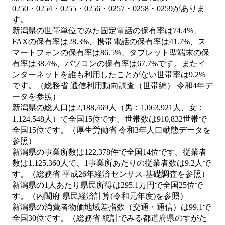
0250・0254・0255・0256・0257・0258・0259がありま
す。
新潟県の世帯単位でみた固定電話の保有率は74.4%、
FAXの保有率は28.3%、携帯電話の保有率は41.7%、ス
マートフォンの保有率は86.5%、タブレット型端末の保
有率は38.4%、パソコンの保有率は67.7%です。またイ
ンターネットを誰も利用したことがない世帯率は9.2%
です。（総務省 通信利用動向調査（世帯編） 令和4年デ
ータを参照）
新潟県の総人口は2,188,469人（男：1,063,921人、女：
1,124,548人）で全国15位です。世帯数は910,832世帯で
全国15位です。（厚生労働省 令和3年人口動態データを
参照）
新潟県の事業所数は122,378件で全国14位です。従業者
数は1,125,360人で、1事業所あたりの従業者数は9.2人で
す。（総務省 平成26年経済センサス‐基礎調査を参照）
新潟県の1人あたり県民所得は295.1万円で全国25位で
す。（内閣府 県民経済計算(令和元年度)を参照）
新潟県の消費者物価地域差指数（交通・通信）は99.1で
全国30位です。（総務省 統計でみる都道府県のすがた