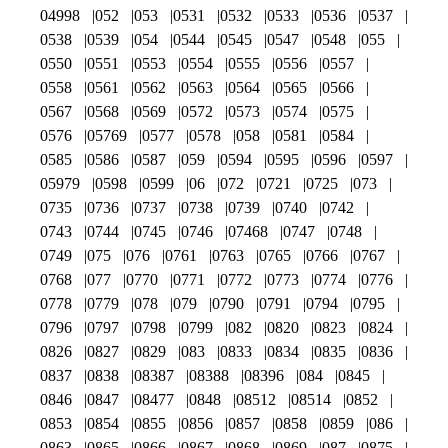
04998
052
053
0531
0532
0533
0536
0537
0538
0539
054
0544
0545
0547
0548
055
0550
0551
0553
0554
0555
0556
0557
0558
0561
0562
0563
0564
0565
0566
0567
0568
0569
0572
0573
0574
0575
0576
05769
0577
0578
058
0581
0584
0585
0586
0587
059
0594
0595
0596
0597
05979
0598
0599
06
072
0721
0725
073
0735
0736
0737
0738
0739
0740
0742
0743
0744
0745
0746
07468
0747
0748
0749
075
076
0761
0763
0765
0766
0767
0768
077
0770
0771
0772
0773
0774
0776
0778
0779
078
079
0790
0791
0794
0795
0796
0797
0798
0799
082
0820
0823
0824
0826
0827
0829
083
0833
0834
0835
0836
0837
0838
08387
08388
08396
084
0845
0846
0847
08477
0848
08512
08514
0852
0853
0854
0855
0856
0857
0858
0859
086
0863
0865
0866
0867
0868
0869
087
0875