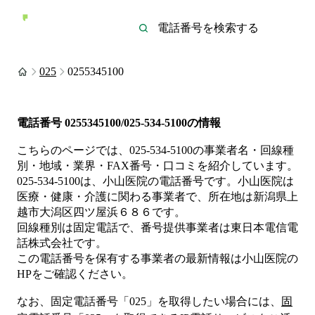
025
0255345100
電話番号
0255345100/025-534-5100
の情報
こちらのページでは、
025-534-5100
の事業者名・回線種
別・地域・業界・FAX番号・口コミを紹介しています。
025-534-5100
は、
小山医院
の電話番号です。
小山医院は
医療・健康・介護
に関わる事業者
で、所在地は新潟県上
越市大潟区四ツ屋浜６８６
です。
回線種別は
固定電話
で、番号提供事業者は
東日本電信電
話株式会社
です。
この電話番号を保有する事業者の最新情報は
小山医院
の
HP
をご確認ください。
なお、固定電話番号「
025
」を取得したい場合には、
固