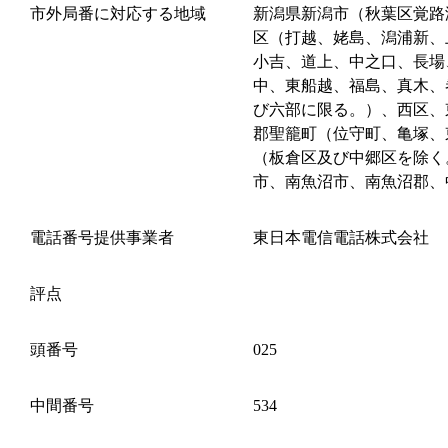
市外局番に対応する地域
新潟県新潟市（秋葉区覚路
区（打越、姥島、潟浦新、
小吉、道上、中之口、長場
中、東船越、福島、真木、
び六部に限る。）、西区、
郡聖籠町（位守町、亀塚、
（板倉区及び中郷区を除く
市、南魚沼市、南魚沼郡、
電話番号提供事業者
東日本電信電話株式会社
評点
頭番号
025
中間番号
534