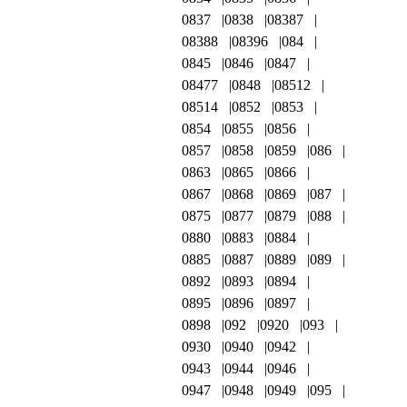
0837
0838
08387
08388
08396
084
0845
0846
0847
08477
0848
08512
08514
0852
0853
0854
0855
0856
0857
0858
0859
086
0863
0865
0866
0867
0868
0869
087
0875
0877
0879
088
0880
0883
0884
0885
0887
0889
089
0892
0893
0894
0895
0896
0897
0898
092
0920
093
0930
0940
0942
0943
0944
0946
0947
0948
0949
095