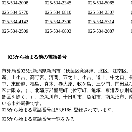
025-534-2098
025-534-2345
025-534-5065
025-534-5770
025-534-6810
025-534-2307
025-534-4142
025-534-2300
025-534-5314
025-534-2509
025-534-6803
025-534-2087
025から始まる他の電話番号
市外局番
025
は
新潟県新潟市（秋葉区覚路津、北区、江南区、
新、上小吉、高野宮、河間、五之上、小吉、道上、中之口、
中、東船越、福島、真木、巻大原、牧ケ島、三ツ門、門田及
区に限る。）、北蒲原郡聖籠町（位守町、亀塚、東港及び別
郷区を除く。）、糸魚川市、十日町市、魚沼市、南魚沼市、
いる市外局番です。
025から始まる電話番号は53,616件登録されています。
025から始まる電話番号一覧をみる