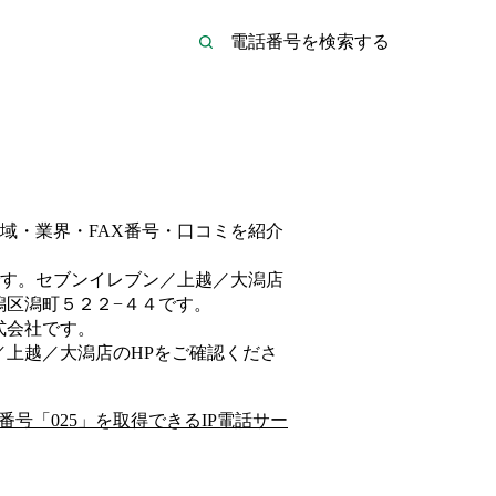
域・業界・FAX番号・口コミを紹介
す。
セブンイレブン／上越／大潟店
潟区潟町５２２−４４
です。
式会社
です。
／上越／大潟店
のHP
をご確認くださ
番号「
025
」を取得できるIP電話サー