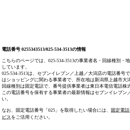
電話番号
0255343513/025-534-3513
の情報
こちらのページでは、
025-534-3513
の事業者名・回線種別・地
しています。
025-534-3513
は、
セブンイレブン／上越／大潟店
の電話番号で
は
ショッピング
に関わる事業者
で、所在地は新潟県上越市大
回線種別は
固定電話
で、番号提供事業者は
東日本電信電話株
この電話番号を保有する事業者の最新情報は
セブンイレブン
い。
なお、固定電話番号「
025
」を取得したい場合には、
固定電話
ビス
をご活用ください。