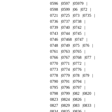
0596
0597
05979
0598
0599
06
072
0721
0725
073
0735
0736
0737
0738
0739
0740
0742
0743
0744
0745
0746
07468
0747
0748
0749
075
076
0761
0763
0765
0766
0767
0768
077
0770
0771
0772
0773
0774
0776
0778
0779
078
079
0790
0791
0794
0795
0796
0797
0798
0799
082
0820
0823
0824
0826
0827
0829
083
0833
0834
0835
0836