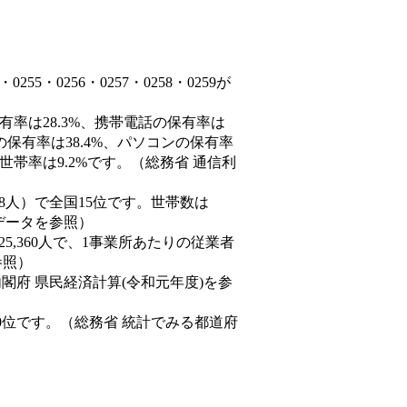
5・0256・0257・0258・0259が
有率は28.3%、携帯電話の保有率は
の保有率は38.4%、パソコンの保有率
世帯率は9.2%です。（総務省 通信利
4,548人）で全国15位です。世帯数は
態データを参照）
25,360人で、1事業所あたりの従業者
参照）
内閣府 県民経済計算(令和元年度)を参
0位です。（総務省 統計でみる都道府