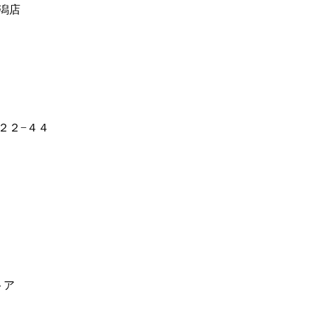
潟店
２２−４４
トア