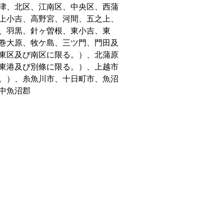
津、北区、江南区、中央区、西蒲
上小吉、高野宮、河間、五之上、
、羽黒、針ヶ曽根、東小吉、東
巻大原、牧ケ島、三ツ門、門田及
東区及び南区に限る。）、北蒲原
東港及び別條に限る。）、上越市
。）、糸魚川市、十日町市、魚沼
中魚沼郡