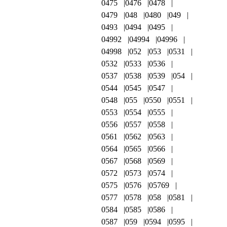
0475
0476
0478
0479
048
0480
049
0493
0494
0495
04992
04994
04996
04998
052
053
0531
0532
0533
0536
0537
0538
0539
054
0544
0545
0547
0548
055
0550
0551
0553
0554
0555
0556
0557
0558
0561
0562
0563
0564
0565
0566
0567
0568
0569
0572
0573
0574
0575
0576
05769
0577
0578
058
0581
0584
0585
0586
0587
059
0594
0595