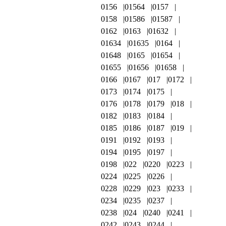
0156
01564
0157
0158
01586
01587
0162
0163
01632
01634
01635
0164
01648
0165
01654
01655
01656
01658
0166
0167
017
0172
0173
0174
0175
0176
0178
0179
018
0182
0183
0184
0185
0186
0187
019
0191
0192
0193
0194
0195
0197
0198
022
0220
0223
0224
0225
0226
0228
0229
023
0233
0234
0235
0237
0238
024
0240
0241
0242
0243
0244