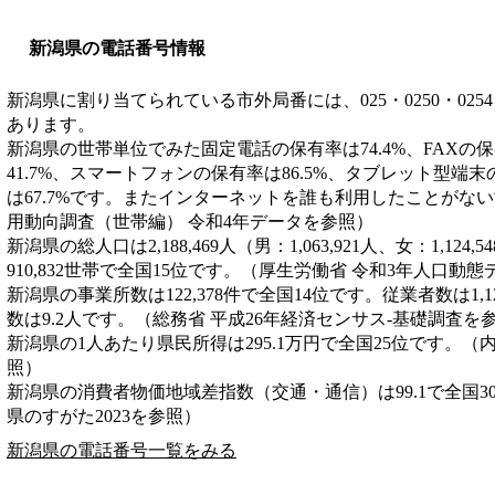
新潟県の電話番号情報
新潟県に割り当てられている市外局番には、025・0250・0254・025
あります。
新潟県の世帯単位でみた固定電話の保有率は74.4%、FAXの保
41.7%、スマートフォンの保有率は86.5%、タブレット型端末
は67.7%です。またインターネットを誰も利用したことがない
用動向調査（世帯編） 令和4年データを参照）
新潟県の総人口は2,188,469人（男：1,063,921人、女：1,12
910,832世帯で全国15位です。（厚生労働省 令和3年人口動
新潟県の事業所数は122,378件で全国14位です。従業者数は1,1
数は9.2人です。（総務省 平成26年経済センサス‐基礎調査を
新潟県の1人あたり県民所得は295.1万円で全国25位です。（
照）
新潟県の消費者物価地域差指数（交通・通信）は99.1で全国3
県のすがた2023を参照）
新潟県の電話番号一覧をみる