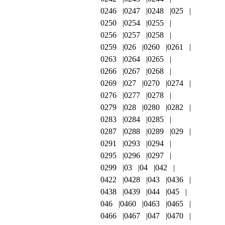
0246
0247
0248
025
0250
0254
0255
0256
0257
0258
0259
026
0260
0261
0263
0264
0265
0266
0267
0268
0269
027
0270
0274
0276
0277
0278
0279
028
0280
0282
0283
0284
0285
0287
0288
0289
029
0291
0293
0294
0295
0296
0297
0299
03
04
042
0422
0428
043
0436
0438
0439
044
045
046
0460
0463
0465
0466
0467
047
0470