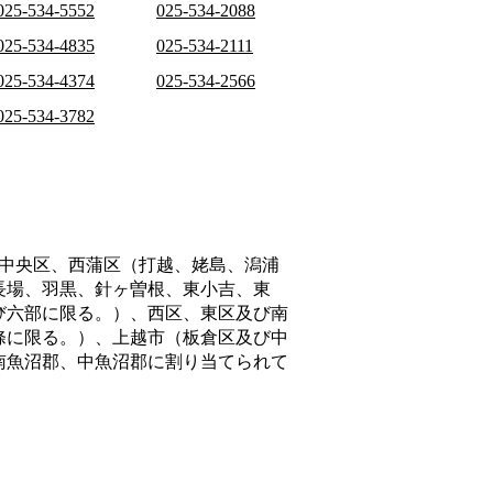
025-534-5552
025-534-2088
025-534-4835
025-534-2111
025-534-4374
025-534-2566
025-534-3782
中央区、西蒲区（打越、姥島、潟浦
長場、羽黒、針ヶ曽根、東小吉、東
び六部に限る。）、西区、東区及び南
條に限る。）、上越市（板倉区及び中
南魚沼郡、中魚沼郡
に割り当てられて