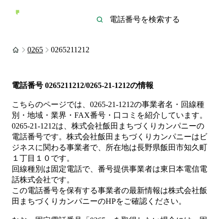
0265
0265211212
電話番号
0265211212/0265-21-1212
の情報
こちらのページでは、
0265-21-1212
の事業者名・回線種
別・地域・業界・FAX番号・口コミを紹介しています。
0265-21-1212
は、
株式会社飯田まちづくりカンパニー
の
電話番号です。
株式会社飯田まちづくりカンパニーは
ビ
ジネス
に関わる事業者
で、所在地は長野県飯田市知久町
１丁目１０
です。
回線種別は
固定電話
で、番号提供事業者は
東日本電信電
話株式会社
です。
この電話番号を保有する事業者の最新情報は
株式会社飯
田まちづくりカンパニー
のHP
をご確認ください。