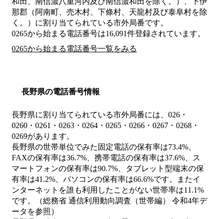
和田、南信濃八重河内及び南信濃和田を除く。）、下伊
那郡（阿南町、売木村、下條村、天龍村及び泰阜村を除
く。）
に割り当てられている市外局番です。
0265から始まる電話番号は16,091件登録されています。
0265から始まる電話番号一覧をみる
長野県の電話番号情報
長野県に割り当てられている市外局番には、026・
0260・0261・0263・0264・0265・0266・0267・0268・
0269があります。
長野県の世帯単位でみた固定電話の保有率は73.4%、
FAXの保有率は36.7%、携帯電話の保有率は37.6%、ス
マートフォンの保有率は90.7%、タブレット型端末の保
有率は41.2%、パソコンの保有率は66.6%です。またイ
ンターネットを誰も利用したことがない世帯率は11.1%
です。（総務省 通信利用動向調査（世帯編） 令和4年デ
ータを参照）