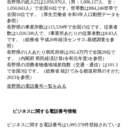
長野県の総人口は2,056,970人（男：1,006,127人、女：
1,050,843人）で全国16位です。世帯数は884,246世帯で
全国16位です。（厚生労働省 令和3年人口動態データを
参照）
長野県の事業所数は115,539件で全国15位です。従業者
数は1,020,500人で、1事業所あたりの従業者数は8.83人
です。（総務省 平成26年経済センサス‐基礎調査を参
照）
長野県の1人あたり県民所得は292.4万円で全国29位で
す。（内閣府 県民経済計算(令和元年度)を参照）
長野県の消費者物価地域差指数（交通・通信）は101.3
で全国3位です。（総務省 統計でみる都道府県のすがた
2023を参照）
長野県の電話番号一覧をみる
ビジネスに関する電話番号情報
ビジネスに関する電話番号は1,095,578件登録されていま