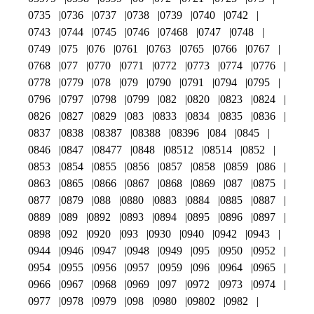
0735
0736
0737
0738
0739
0740
0742
0743
0744
0745
0746
07468
0747
0748
0749
075
076
0761
0763
0765
0766
0767
0768
077
0770
0771
0772
0773
0774
0776
0778
0779
078
079
0790
0791
0794
0795
0796
0797
0798
0799
082
0820
0823
0824
0826
0827
0829
083
0833
0834
0835
0836
0837
0838
08387
08388
08396
084
0845
0846
0847
08477
0848
08512
08514
0852
0853
0854
0855
0856
0857
0858
0859
086
0863
0865
0866
0867
0868
0869
087
0875
0877
0879
088
0880
0883
0884
0885
0887
0889
089
0892
0893
0894
0895
0896
0897
0898
092
0920
093
0930
0940
0942
0943
0944
0946
0947
0948
0949
095
0950
0952
0954
0955
0956
0957
0959
096
0964
0965
0966
0967
0968
0969
097
0972
0973
0974
0977
0978
0979
098
0980
09802
0982