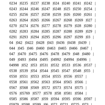
0234
0235
0237
0238
024
0240
0241
0242
0243
0244
0246
0247
0248
025
0250
0254
0255
0256
0257
0258
0259
026
0260
0261
0263
0264
0265
0266
0267
0268
0269
027
0270
0274
0276
0277
0278
0279
028
0280
0282
0283
0284
0285
0287
0288
0289
029
0291
0293
0294
0295
0296
0297
0299
03
04
042
0422
0428
043
0436
0438
0439
044
045
046
0460
0463
0465
0466
0467
047
0470
0475
0476
0478
0479
048
0480
049
0493
0494
0495
04992
04994
04996
04998
052
053
0531
0532
0533
0536
0537
0538
0539
054
0544
0545
0547
0548
055
0550
0551
0553
0554
0555
0556
0557
0558
0561
0562
0563
0564
0565
0566
0567
0568
0569
0572
0573
0574
0575
0576
05769
0577
0578
058
0581
0584
0585
0586
0587
059
0594
0595
0596
0597
05979
0598
0599
06
072
0721
0725
073