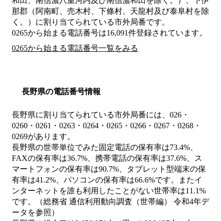
和田、南信濃八重河内及び南信濃和田を除く。）、下伊
那郡（阿南町、売木村、下條村、天龍村及び泰阜村を除
く。）
に割り当てられている市外局番です。
0265から始まる電話番号は16,091件登録されています。
0265から始まる電話番号一覧をみる
長野県の電話番号情報
長野県に割り当てられている市外局番には、026・
0260・0261・0263・0264・0265・0266・0267・0268・
0269があります。
長野県の世帯単位でみた固定電話の保有率は73.4%、
FAXの保有率は36.7%、携帯電話の保有率は37.6%、ス
マートフォンの保有率は90.7%、タブレット型端末の保
有率は41.2%、パソコンの保有率は66.6%です。またイ
ンターネットを誰も利用したことがない世帯率は11.1%
です。（総務省 通信利用動向調査（世帯編） 令和4年デ
ータを参照）