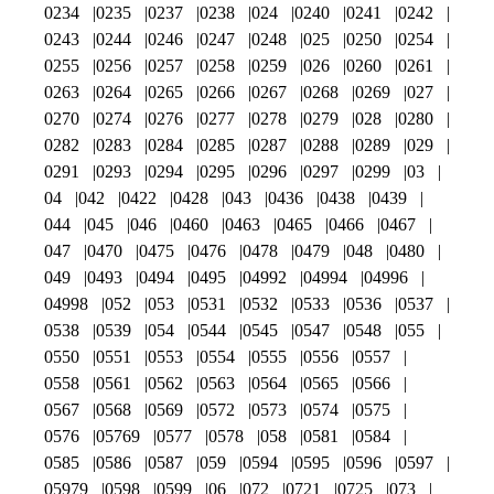
0234
0235
0237
0238
024
0240
0241
0242
0243
0244
0246
0247
0248
025
0250
0254
0255
0256
0257
0258
0259
026
0260
0261
0263
0264
0265
0266
0267
0268
0269
027
0270
0274
0276
0277
0278
0279
028
0280
0282
0283
0284
0285
0287
0288
0289
029
0291
0293
0294
0295
0296
0297
0299
03
04
042
0422
0428
043
0436
0438
0439
044
045
046
0460
0463
0465
0466
0467
047
0470
0475
0476
0478
0479
048
0480
049
0493
0494
0495
04992
04994
04996
04998
052
053
0531
0532
0533
0536
0537
0538
0539
054
0544
0545
0547
0548
055
0550
0551
0553
0554
0555
0556
0557
0558
0561
0562
0563
0564
0565
0566
0567
0568
0569
0572
0573
0574
0575
0576
05769
0577
0578
058
0581
0584
0585
0586
0587
059
0594
0595
0596
0597
05979
0598
0599
06
072
0721
0725
073