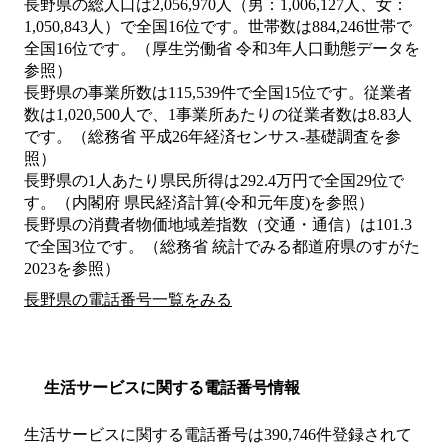
長野県の総人口は2,056,970人（男：1,006,127人、女：
1,050,843人）で全国16位です。世帯数は884,246世帯で
全国16位です。（厚生労働省 令和3年人口動態データを
参照）
長野県の事業所数は115,539件で全国15位です。従業者
数は1,020,500人で、1事業所あたりの従業者数は8.83人
です。（総務省 平成26年経済センサス‐基礎調査を参
照）
長野県の1人あたり県民所得は292.4万円で全国29位で
す。（内閣府 県民経済計算(令和元年度)を参照）
長野県の消費者物価地域差指数（交通・通信）は101.3
で全国3位です。（総務省 統計でみる都道府県のすがた
2023を参照）
長野県の電話番号一覧をみる
生活サービスに関する電話番号情報
生活サービスに関する電話番号は390,746件登録されて