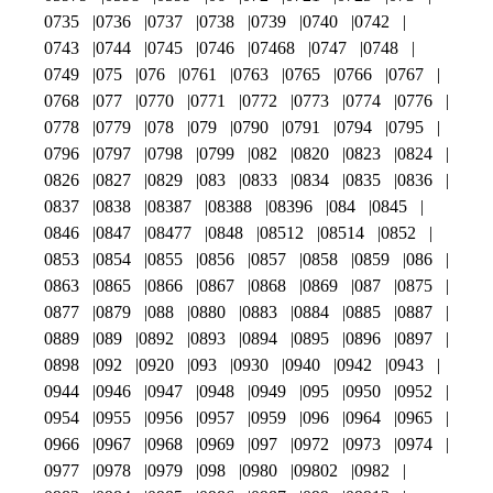
0735
0736
0737
0738
0739
0740
0742
0743
0744
0745
0746
07468
0747
0748
0749
075
076
0761
0763
0765
0766
0767
0768
077
0770
0771
0772
0773
0774
0776
0778
0779
078
079
0790
0791
0794
0795
0796
0797
0798
0799
082
0820
0823
0824
0826
0827
0829
083
0833
0834
0835
0836
0837
0838
08387
08388
08396
084
0845
0846
0847
08477
0848
08512
08514
0852
0853
0854
0855
0856
0857
0858
0859
086
0863
0865
0866
0867
0868
0869
087
0875
0877
0879
088
0880
0883
0884
0885
0887
0889
089
0892
0893
0894
0895
0896
0897
0898
092
0920
093
0930
0940
0942
0943
0944
0946
0947
0948
0949
095
0950
0952
0954
0955
0956
0957
0959
096
0964
0965
0966
0967
0968
0969
097
0972
0973
0974
0977
0978
0979
098
0980
09802
0982