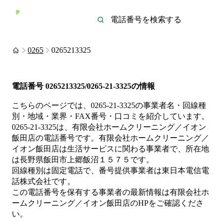
0265
0265213325
電話番号
0265213325/0265-21-3325
の情報
こちらのページでは、
0265-21-3325
の事業者名・回線種
別・地域・業界・FAX番号・口コミを紹介しています。
0265-21-3325
は、
有限会社ホームクリーニング／イオン
飯田店
の電話番号です。
有限会社ホームクリーニング／
イオン飯田店は
生活サービス
に関わる事業者
で、所在地
は長野県飯田市上郷飯沼１５７５
です。
回線種別は
固定電話
で、番号提供事業者は
東日本電信電
話株式会社
です。
この電話番号を保有する事業者の最新情報は
有限会社ホ
ームクリーニング／イオン飯田店
のHP
をご確認くださ
い。