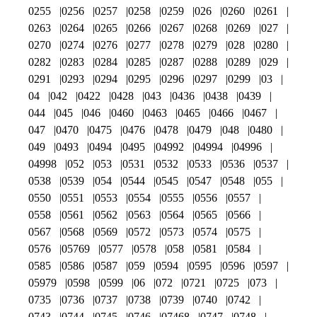
0255
0256
0257
0258
0259
026
0260
0261
0263
0264
0265
0266
0267
0268
0269
027
0270
0274
0276
0277
0278
0279
028
0280
0282
0283
0284
0285
0287
0288
0289
029
0291
0293
0294
0295
0296
0297
0299
03
04
042
0422
0428
043
0436
0438
0439
044
045
046
0460
0463
0465
0466
0467
047
0470
0475
0476
0478
0479
048
0480
049
0493
0494
0495
04992
04994
04996
04998
052
053
0531
0532
0533
0536
0537
0538
0539
054
0544
0545
0547
0548
055
0550
0551
0553
0554
0555
0556
0557
0558
0561
0562
0563
0564
0565
0566
0567
0568
0569
0572
0573
0574
0575
0576
05769
0577
0578
058
0581
0584
0585
0586
0587
059
0594
0595
0596
0597
05979
0598
0599
06
072
0721
0725
073
0735
0736
0737
0738
0739
0740
0742
0743
0744
0745
0746
07468
0747
0748