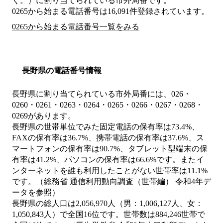
く。）
に割り当てられている市外局番です。
0265から始まる電話番号は16,091件登録されています。
0265から始まる電話番号一覧をみる
長野県の電話番号情報
長野県に割り当てられている市外局番には、026・
0260・0261・0263・0264・0265・0266・0267・0268・
0269があります。
長野県の世帯単位でみた固定電話の保有率は73.4%、
FAXの保有率は36.7%、携帯電話の保有率は37.6%、ス
マートフォンの保有率は90.7%、タブレット型端末の保
有率は41.2%、パソコンの保有率は66.6%です。またイ
ンターネットを誰も利用したことがない世帯率は11.1%
です。（総務省 通信利用動向調査（世帯編） 令和4年デ
ータを参照）
長野県の総人口は2,056,970人（男：1,006,127人、女：
1,050,843人）で全国16位です。世帯数は884,246世帯で