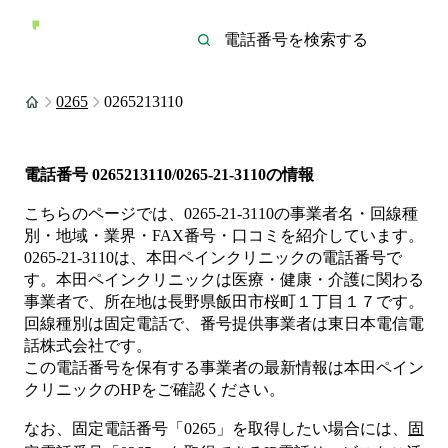
0265
0265213110
電話番号
0265213110/0265-21-3110
の情報
こちらのページでは、
0265-21-3110
の事業者名・回線種
別・地域・業界・FAX番号・口コミを紹介しています。
0265-21-3110
は、
本田ペインクリニック
の電話番号で
す。
本田ペインクリニックは
医療・健康・介護
に関わる
事業者
で、所在地は長野県飯田市桜町１丁目１７
です。
回線種別は
固定電話
で、番号提供事業者は
東日本電信電
話株式会社
です。
この電話番号を保有する事業者の最新情報は
本田ペイン
クリニック
のHP
をご確認ください。
なお、固定電話番号「
0265
」を取得したい場合には、
固