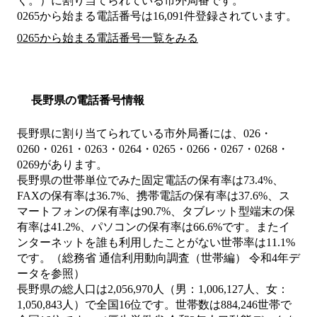
く。）
に割り当てられている市外局番です。
0265から始まる電話番号は16,091件登録されています。
0265から始まる電話番号一覧をみる
長野県の電話番号情報
長野県に割り当てられている市外局番には、026・
0260・0261・0263・0264・0265・0266・0267・0268・
0269があります。
長野県の世帯単位でみた固定電話の保有率は73.4%、
FAXの保有率は36.7%、携帯電話の保有率は37.6%、ス
マートフォンの保有率は90.7%、タブレット型端末の保
有率は41.2%、パソコンの保有率は66.6%です。またイ
ンターネットを誰も利用したことがない世帯率は11.1%
です。（総務省 通信利用動向調査（世帯編） 令和4年デ
ータを参照）
長野県の総人口は2,056,970人（男：1,006,127人、女：
1,050,843人）で全国16位です。世帯数は884,246世帯で