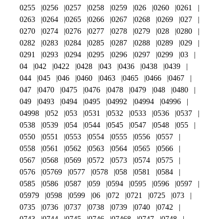
0255
0256
0257
0258
0259
026
0260
0261
0263
0264
0265
0266
0267
0268
0269
027
0270
0274
0276
0277
0278
0279
028
0280
0282
0283
0284
0285
0287
0288
0289
029
0291
0293
0294
0295
0296
0297
0299
03
04
042
0422
0428
043
0436
0438
0439
044
045
046
0460
0463
0465
0466
0467
047
0470
0475
0476
0478
0479
048
0480
049
0493
0494
0495
04992
04994
04996
04998
052
053
0531
0532
0533
0536
0537
0538
0539
054
0544
0545
0547
0548
055
0550
0551
0553
0554
0555
0556
0557
0558
0561
0562
0563
0564
0565
0566
0567
0568
0569
0572
0573
0574
0575
0576
05769
0577
0578
058
0581
0584
0585
0586
0587
059
0594
0595
0596
0597
05979
0598
0599
06
072
0721
0725
073
0735
0736
0737
0738
0739
0740
0742
0743
0744
0745
0746
07468
0747
0748