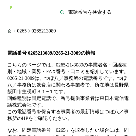
0265
0265213089
電話番号
0265213089/0265-21-3089
の情報
こちらのページでは、
0265-21-3089
の事業者名・回線種
別・地域・業界・FAX番号・口コミを紹介しています。
0265-21-3089
は、
つぼ八／事務所
の電話番号です。
つぼ
八／事務所は
飲食店
に関わる事業者
で、所在地は長野県
飯田市主税町３１−１
です。
回線種別は
固定電話
で、番号提供事業者は
東日本電信電
話株式会社
です。
この電話番号を保有する事業者の最新情報は
つぼ八／事
務所
のHP
をご確認ください。
なお、固定電話番号「
0265
」を取得したい場合には、
固