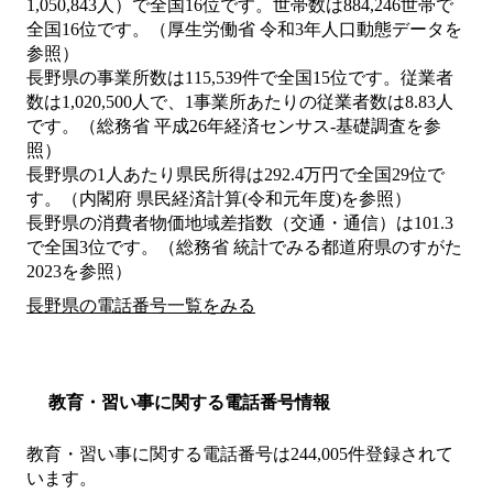
1,050,843人）で全国16位です。世帯数は884,246世帯で
全国16位です。（厚生労働省 令和3年人口動態データを
参照）
長野県の事業所数は115,539件で全国15位です。従業者
数は1,020,500人で、1事業所あたりの従業者数は8.83人
です。（総務省 平成26年経済センサス‐基礎調査を参
照）
長野県の1人あたり県民所得は292.4万円で全国29位で
す。（内閣府 県民経済計算(令和元年度)を参照）
長野県の消費者物価地域差指数（交通・通信）は101.3
で全国3位です。（総務省 統計でみる都道府県のすがた
2023を参照）
長野県の電話番号一覧をみる
教育・習い事に関する電話番号情報
教育・習い事に関する電話番号は244,005件登録されて
います。