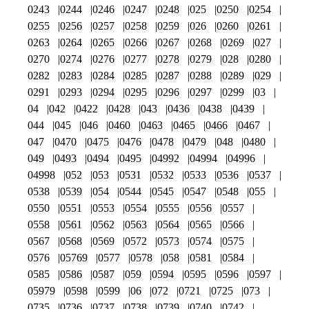
0243
0244
0246
0247
0248
025
0250
0254
0255
0256
0257
0258
0259
026
0260
0261
0263
0264
0265
0266
0267
0268
0269
027
0270
0274
0276
0277
0278
0279
028
0280
0282
0283
0284
0285
0287
0288
0289
029
0291
0293
0294
0295
0296
0297
0299
03
04
042
0422
0428
043
0436
0438
0439
044
045
046
0460
0463
0465
0466
0467
047
0470
0475
0476
0478
0479
048
0480
049
0493
0494
0495
04992
04994
04996
04998
052
053
0531
0532
0533
0536
0537
0538
0539
054
0544
0545
0547
0548
055
0550
0551
0553
0554
0555
0556
0557
0558
0561
0562
0563
0564
0565
0566
0567
0568
0569
0572
0573
0574
0575
0576
05769
0577
0578
058
0581
0584
0585
0586
0587
059
0594
0595
0596
0597
05979
0598
0599
06
072
0721
0725
073
0735
0736
0737
0738
0739
0740
0742