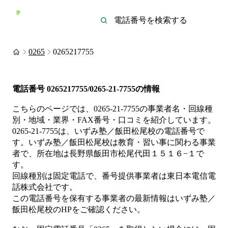
0265
0265217755
電話番号
0265217755/0265-21-7755
の情報
こちらのページでは、
0265-21-7755
の事業者名・回線種
別・地域・業界・FAX番号・口コミを紹介しています。
0265-21-7755
は、
いずみ塾／飯田松尾校
の電話番号で
す。
いずみ塾／飯田松尾校は
教育・習い事
に関わる事業
者
で、所在地は長野県飯田市松尾代田１５１６−１
で
す。
回線種別は
固定電話
で、番号提供事業者は
東日本電信電
話株式会社
です。
この電話番号を保有する事業者の最新情報は
いずみ塾／
飯田松尾校
のHP
をご確認ください。