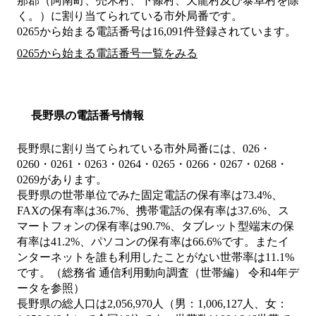
那郡（阿南町、売木村、下條村、天龍村及び泰阜村を除
く。）
に割り当てられている市外局番です。
0265から始まる電話番号は16,091件登録されています。
0265から始まる電話番号一覧をみる
長野県の電話番号情報
長野県に割り当てられている市外局番には、026・
0260・0261・0263・0264・0265・0266・0267・0268・
0269があります。
長野県の世帯単位でみた固定電話の保有率は73.4%、
FAXの保有率は36.7%、携帯電話の保有率は37.6%、ス
マートフォンの保有率は90.7%、タブレット型端末の保
有率は41.2%、パソコンの保有率は66.6%です。またイ
ンターネットを誰も利用したことがない世帯率は11.1%
です。（総務省 通信利用動向調査（世帯編） 令和4年デ
ータを参照）
長野県の総人口は2,056,970人（男：1,006,127人、女：