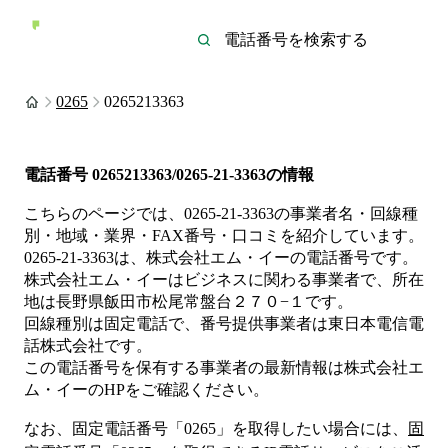
0265
0265213363
電話番号
0265213363/0265-21-3363
の情報
こちらのページでは、
0265-21-3363
の事業者名・回線種
別・地域・業界・FAX番号・口コミを紹介しています。
0265-21-3363
は、
株式会社エム・イー
の電話番号です。
株式会社エム・イーは
ビジネス
に関わる事業者
で、所在
地は長野県飯田市松尾常盤台２７０−１
です。
回線種別は
固定電話
で、番号提供事業者は
東日本電信電
話株式会社
です。
この電話番号を保有する事業者の最新情報は
株式会社エ
ム・イー
のHP
をご確認ください。
なお、固定電話番号「
0265
」を取得したい場合には、
固