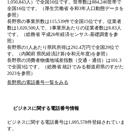
1,050,843人）で全国16位です。世帯数は884,246世帯で
全国16位です。（厚生労働省 令和3年人口動態データを
参照）
長野県の事業所数は115,539件で全国15位です。従業者
数は1,020,500人で、1事業所あたりの従業者数は8.83人
です。（総務省 平成26年経済センサス‐基礎調査を参
照）
長野県の1人あたり県民所得は292.4万円で全国29位で
す。（内閣府 県民経済計算(令和元年度)を参照）
長野県の消費者物価地域差指数（交通・通信）は101.3
で全国3位です。（総務省 統計でみる都道府県のすがた
2023を参照）
長野県の電話番号一覧をみる
ビジネスに関する電話番号情報
ビジネスに関する電話番号は1,095,578件登録されていま
す。