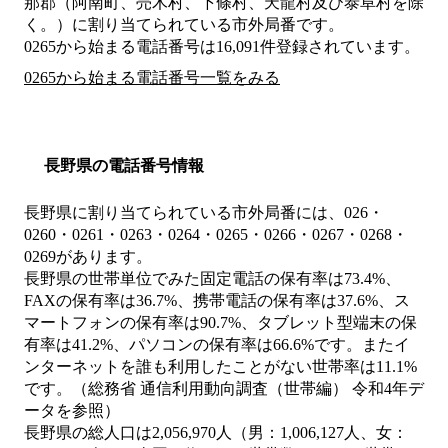
那郡（阿南町、売木村、下條村、天龍村及び泰阜村を除
く。）
に割り当てられている市外局番です。
0265から始まる電話番号は16,091件登録されています。
0265から始まる電話番号一覧をみる
長野県の電話番号情報
長野県に割り当てられている市外局番には、026・
0260・0261・0263・0264・0265・0266・0267・0268・
0269があります。
長野県の世帯単位でみた固定電話の保有率は73.4%、
FAXの保有率は36.7%、携帯電話の保有率は37.6%、ス
マートフォンの保有率は90.7%、タブレット型端末の保
有率は41.2%、パソコンの保有率は66.6%です。またイ
ンターネットを誰も利用したことがない世帯率は11.1%
です。（総務省 通信利用動向調査（世帯編） 令和4年デ
ータを参照）
長野県の総人口は2,056,970人（男：1,006,127人、女：