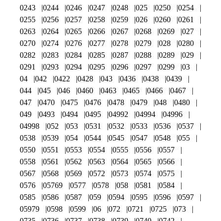
0243
0244
0246
0247
0248
025
0250
0254
0255
0256
0257
0258
0259
026
0260
0261
0263
0264
0265
0266
0267
0268
0269
027
0270
0274
0276
0277
0278
0279
028
0280
0282
0283
0284
0285
0287
0288
0289
029
0291
0293
0294
0295
0296
0297
0299
03
04
042
0422
0428
043
0436
0438
0439
044
045
046
0460
0463
0465
0466
0467
047
0470
0475
0476
0478
0479
048
0480
049
0493
0494
0495
04992
04994
04996
04998
052
053
0531
0532
0533
0536
0537
0538
0539
054
0544
0545
0547
0548
055
0550
0551
0553
0554
0555
0556
0557
0558
0561
0562
0563
0564
0565
0566
0567
0568
0569
0572
0573
0574
0575
0576
05769
0577
0578
058
0581
0584
0585
0586
0587
059
0594
0595
0596
0597
05979
0598
0599
06
072
0721
0725
073
0735
0736
0737
0738
0739
0740
0742