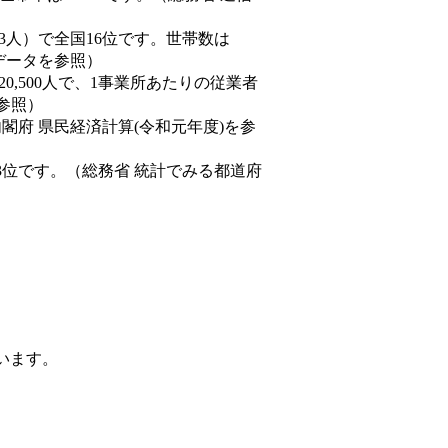
0,843人）で全国16位です。世帯数は
態データを参照）
20,500人で、1事業所あたりの従業者
を参照）
内閣府 県民経済計算(令和元年度)を参
3位です。（総務省 統計でみる都道府
ています。