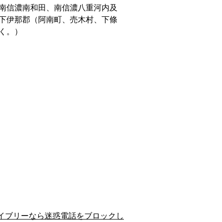
南信濃南和田、南信濃八重河内及
下伊那郡（阿南町、売木村、下條
く。）
イブリーなら迷惑電話をブロックし