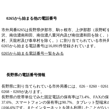
0265から始まる他の電話番号
市外局番
0265
は
長野県伊那市、駒ヶ根市、上伊那郡（辰野町
沢、南信濃南和田、南信濃八重河内及び南信濃和田を除く。
村、天龍村及び泰阜村を除く。）
に割り当てられている市外
0265から始まる電話番号は16,091件登録されています。
0265から始まる電話番号一覧をみる
長野県の電話番号情報
長野県に割り当てられている市外局番には、026・0260・0261・026
0268・0269があります。
長野県の世帯単位でみた固定電話の保有率は73.4%、FAXの保
37.6%、スマートフォンの保有率は90.7%、タブレット型端末
は66.6%です。またインターネットを誰も利用したことがない世