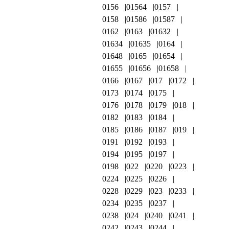
0156
01564
0157
0158
01586
01587
0162
0163
01632
01634
01635
0164
01648
0165
01654
01655
01656
01658
0166
0167
017
0172
0173
0174
0175
0176
0178
0179
018
0182
0183
0184
0185
0186
0187
019
0191
0192
0193
0194
0195
0197
0198
022
0220
0223
0224
0225
0226
0228
0229
023
0233
0234
0235
0237
0238
024
0240
0241
0242
0243
0244