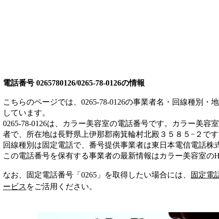
電話番号
0265780126/0265-78-0126
の情報
こちらのページでは、
0265-78-0126
の事業者名・回線種別・地
しています。
0265-78-0126
は、
カラー美容室
の電話番号です。
カラー美容室
者
で、所在地は長野県上伊那郡南箕輪村北殿３５８５−２
です
回線種別は
固定電話
で、番号提供事業者は
東日本電信電話株
この電話番号を保有する事業者の最新情報は
カラー美容室
のH
なお、固定電話番号「
0265
」を取得したい場合には、
固定電
ービス
をご活用ください。