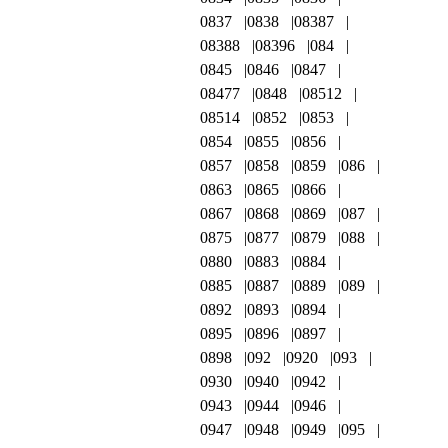
0837
0838
08387
08388
08396
084
0845
0846
0847
08477
0848
08512
08514
0852
0853
0854
0855
0856
0857
0858
0859
086
0863
0865
0866
0867
0868
0869
087
0875
0877
0879
088
0880
0883
0884
0885
0887
0889
089
0892
0893
0894
0895
0896
0897
0898
092
0920
093
0930
0940
0942
0943
0944
0946
0947
0948
0949
095