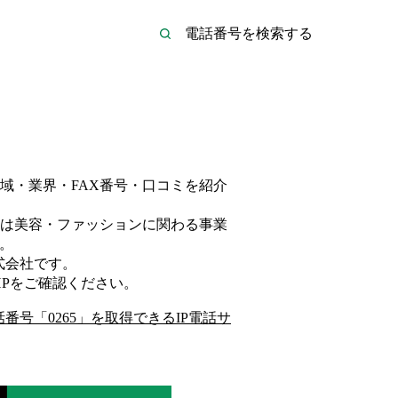
域・業界・FAX番号・口コミを紹介
は
美容・ファッション
に関わる事業
。
式会社
です。
P
をご確認ください。
話番号「
0265
」を取得できるIP電話サ