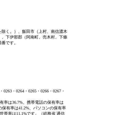
を除く。）、飯田市（上村、南信濃木
）、下伊那郡（阿南町、売木村、下條
局番です。
3・0264・0265・0266・0267・
有率は36.7%、携帯電話の保有率は
の保有率は41.2%、パソコンの保有率
帯率は11.1%です。（総務省 通信