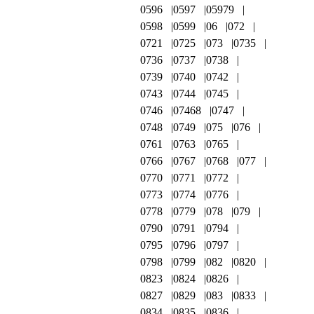
0596
0597
05979
0598
0599
06
072
0721
0725
073
0735
0736
0737
0738
0739
0740
0742
0743
0744
0745
0746
07468
0747
0748
0749
075
076
0761
0763
0765
0766
0767
0768
077
0770
0771
0772
0773
0774
0776
0778
0779
078
079
0790
0791
0794
0795
0796
0797
0798
0799
082
0820
0823
0824
0826
0827
0829
083
0833
0834
0835
0836