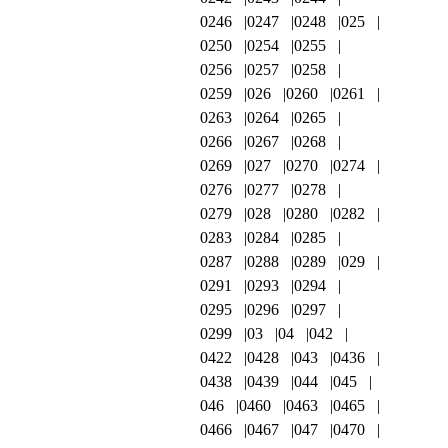
0246
0247
0248
025
0250
0254
0255
0256
0257
0258
0259
026
0260
0261
0263
0264
0265
0266
0267
0268
0269
027
0270
0274
0276
0277
0278
0279
028
0280
0282
0283
0284
0285
0287
0288
0289
029
0291
0293
0294
0295
0296
0297
0299
03
04
042
0422
0428
043
0436
0438
0439
044
045
046
0460
0463
0465
0466
0467
047
0470