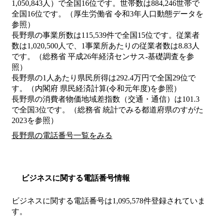
1,050,843人）で全国16位です。世帯数は884,246世帯で
全国16位です。（厚生労働省 令和3年人口動態データを
参照）
長野県の事業所数は115,539件で全国15位です。従業者
数は1,020,500人で、1事業所あたりの従業者数は8.83人
です。（総務省 平成26年経済センサス‐基礎調査を参
照）
長野県の1人あたり県民所得は292.4万円で全国29位で
す。（内閣府 県民経済計算(令和元年度)を参照）
長野県の消費者物価地域差指数（交通・通信）は101.3
で全国3位です。（総務省 統計でみる都道府県のすがた
2023を参照）
長野県の電話番号一覧をみる
ビジネスに関する電話番号情報
ビジネスに関する電話番号は1,095,578件登録されていま
す。