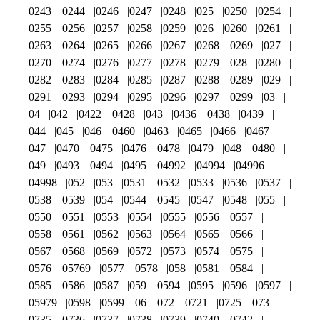
0243
0244
0246
0247
0248
025
0250
0254
0255
0256
0257
0258
0259
026
0260
0261
0263
0264
0265
0266
0267
0268
0269
027
0270
0274
0276
0277
0278
0279
028
0280
0282
0283
0284
0285
0287
0288
0289
029
0291
0293
0294
0295
0296
0297
0299
03
04
042
0422
0428
043
0436
0438
0439
044
045
046
0460
0463
0465
0466
0467
047
0470
0475
0476
0478
0479
048
0480
049
0493
0494
0495
04992
04994
04996
04998
052
053
0531
0532
0533
0536
0537
0538
0539
054
0544
0545
0547
0548
055
0550
0551
0553
0554
0555
0556
0557
0558
0561
0562
0563
0564
0565
0566
0567
0568
0569
0572
0573
0574
0575
0576
05769
0577
0578
058
0581
0584
0585
0586
0587
059
0594
0595
0596
0597
05979
0598
0599
06
072
0721
0725
073
0735
0736
0737
0738
0739
0740
0742