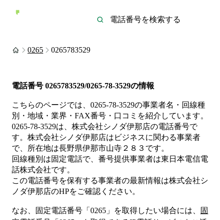
0265
0265783529
電話番号
0265783529/0265-78-3529
の情報
こちらのページでは、
0265-78-3529
の事業者名・回線種
別・地域・業界・FAX番号・口コミを紹介しています。
0265-78-3529
は、
株式会社シノダ伊那店
の電話番号で
す。
株式会社シノダ伊那店は
ビジネス
に関わる事業者
で、所在地は長野県伊那市山寺２８３
です。
回線種別は
固定電話
で、番号提供事業者は
東日本電信電
話株式会社
です。
この電話番号を保有する事業者の最新情報は
株式会社シ
ノダ伊那店
のHP
をご確認ください。
なお、固定電話番号「
0265
」を取得したい場合には、
固