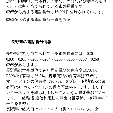
那郡（阿南町、売木村、下條村、天龍村及び泰阜村を除
く。）
に割り当てられている市外局番です。
0265から始まる電話番号は16,091件登録されています。
0265から始まる電話番号一覧をみる
長野県の電話番号情報
長野県に割り当てられている市外局番には、026・
0260・0261・0263・0264・0265・0266・0267・0268・
0269があります。
長野県の世帯単位でみた固定電話の保有率は73.4%、
FAXの保有率は36.7%、携帯電話の保有率は37.6%、ス
マートフォンの保有率は90.7%、タブレット型端末の保
有率は41.2%、パソコンの保有率は66.6%です。またイ
ンターネットを誰も利用したことがない世帯率は11.1%
です。（総務省 通信利用動向調査（世帯編） 令和4年デ
ータを参照）
長野県の総人口は2,056,970人（男：1,006,127人、女：