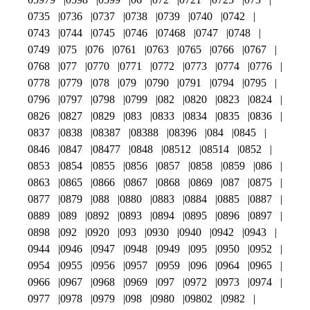
0735
0736
0737
0738
0739
0740
0742
0743
0744
0745
0746
07468
0747
0748
0749
075
076
0761
0763
0765
0766
0767
0768
077
0770
0771
0772
0773
0774
0776
0778
0779
078
079
0790
0791
0794
0795
0796
0797
0798
0799
082
0820
0823
0824
0826
0827
0829
083
0833
0834
0835
0836
0837
0838
08387
08388
08396
084
0845
0846
0847
08477
0848
08512
08514
0852
0853
0854
0855
0856
0857
0858
0859
086
0863
0865
0866
0867
0868
0869
087
0875
0877
0879
088
0880
0883
0884
0885
0887
0889
089
0892
0893
0894
0895
0896
0897
0898
092
0920
093
0930
0940
0942
0943
0944
0946
0947
0948
0949
095
0950
0952
0954
0955
0956
0957
0959
096
0964
0965
0966
0967
0968
0969
097
0972
0973
0974
0977
0978
0979
098
0980
09802
0982