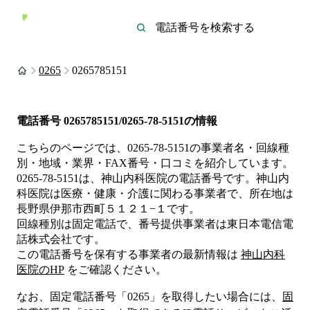
0265
0265785151
電話番号
0265785151/0265-78-5151
の情報
こちらのページでは、
0265-78-5151
の事業者名・回線種
別・地域・業界・FAX番号・口コミを紹介しています。
0265-78-5151
は、
神山内科医院
の電話番号です。
神山内
科医院は
医療・健康・介護
に関わる事業者
で、所在地は
長野県伊那市西町５１２１−１
です。
回線種別は
固定電話
で、番号提供事業者は
東日本電信電
話株式会社
です。
この電話番号を保有する事業者の最新情報は
神山内科
医院
のHP
をご確認ください。
なお、固定電話番号「
0265
」を取得したい場合には、
固