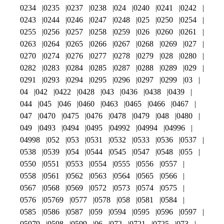
0234
0235
0237
0238
024
0240
0241
0242
0243
0244
0246
0247
0248
025
0250
0254
0255
0256
0257
0258
0259
026
0260
0261
0263
0264
0265
0266
0267
0268
0269
027
0270
0274
0276
0277
0278
0279
028
0280
0282
0283
0284
0285
0287
0288
0289
029
0291
0293
0294
0295
0296
0297
0299
03
04
042
0422
0428
043
0436
0438
0439
044
045
046
0460
0463
0465
0466
0467
047
0470
0475
0476
0478
0479
048
0480
049
0493
0494
0495
04992
04994
04996
04998
052
053
0531
0532
0533
0536
0537
0538
0539
054
0544
0545
0547
0548
055
0550
0551
0553
0554
0555
0556
0557
0558
0561
0562
0563
0564
0565
0566
0567
0568
0569
0572
0573
0574
0575
0576
05769
0577
0578
058
0581
0584
0585
0586
0587
059
0594
0595
0596
0597
05979
0598
0599
06
072
0721
0725
073