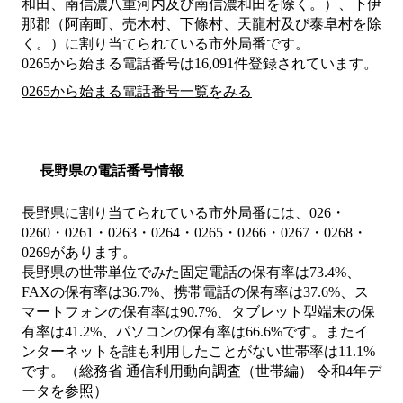
和田、南信濃八重河内及び南信濃和田を除く。）、下伊
那郡（阿南町、売木村、下條村、天龍村及び泰阜村を除
く。）
に割り当てられている市外局番です。
0265から始まる電話番号は16,091件登録されています。
0265から始まる電話番号一覧をみる
長野県の電話番号情報
長野県に割り当てられている市外局番には、026・
0260・0261・0263・0264・0265・0266・0267・0268・
0269があります。
長野県の世帯単位でみた固定電話の保有率は73.4%、
FAXの保有率は36.7%、携帯電話の保有率は37.6%、ス
マートフォンの保有率は90.7%、タブレット型端末の保
有率は41.2%、パソコンの保有率は66.6%です。またイ
ンターネットを誰も利用したことがない世帯率は11.1%
です。（総務省 通信利用動向調査（世帯編） 令和4年デ
ータを参照）