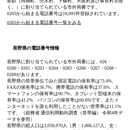
那郡（阿南町、売木村、下條村、天龍村及び泰阜村を除
く。）
に割り当てられている市外局番です。
0265から始まる電話番号は16,091件登録されています。
0265から始まる電話番号一覧をみる
長野県の電話番号情報
長野県に割り当てられている市外局番には、026・
0260・0261・0263・0264・0265・0266・0267・0268・
0269があります。
長野県の世帯単位でみた固定電話の保有率は73.4%、
FAXの保有率は36.7%、携帯電話の保有率は37.6%、ス
マートフォンの保有率は90.7%、タブレット型端末の保
有率は41.2%、パソコンの保有率は66.6%です。またイ
ンターネットを誰も利用したことがない世帯率は11.1%
です。（総務省 通信利用動向調査（世帯編） 令和4年デ
ータを参照）
長野県の総人口は2,056,970人（男：1,006,127人、女：