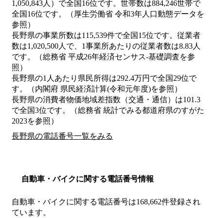
1,050,843人）で全国16位です。世帯数は884,246世帯で
全国16位です。（厚生労働省 令和3年人口動態データを
参照）
長野県の事業所数は115,539件で全国15位です。従業者
数は1,020,500人で、1事業所あたりの従業者数は8.83人
です。（総務省 平成26年経済センサス‐基礎調査を参
照）
長野県の1人あたり県民所得は292.4万円で全国29位で
す。（内閣府 県民経済計算(令和元年度)を参照）
長野県の消費者物価地域差指数（交通・通信）は101.3
で全国3位です。（総務省 統計でみる都道府県のすがた
2023を参照）
長野県の電話番号一覧をみる
自動車・バイクに関する電話番号情報
自動車・バイクに関する電話番号は168,662件登録され
ています。