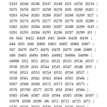
0243
0244
0246
0247
0248
025
0250
0254
0255
0256
0257
0258
0259
026
0260
0261
0263
0264
0265
0266
0267
0268
0269
027
0270
0274
0276
0277
0278
0279
028
0280
0282
0283
0284
0285
0287
0288
0289
029
0291
0293
0294
0295
0296
0297
0299
03
04
042
0422
0428
043
0436
0438
0439
044
045
046
0460
0463
0465
0466
0467
047
0470
0475
0476
0478
0479
048
0480
049
0493
0494
0495
04992
04994
04996
04998
052
053
0531
0532
0533
0536
0537
0538
0539
054
0544
0545
0547
0548
055
0550
0551
0553
0554
0555
0556
0557
0558
0561
0562
0563
0564
0565
0566
0567
0568
0569
0572
0573
0574
0575
0576
05769
0577
0578
058
0581
0584
0585
0586
0587
059
0594
0595
0596
0597
05979
0598
0599
06
072
0721
0725
073
0735
0736
0737
0738
0739
0740
0742