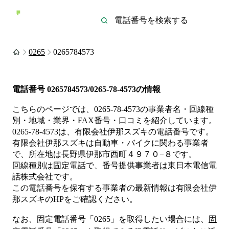
0265
0265784573
電話番号
0265784573/0265-78-4573
の情報
こちらのページでは、
0265-78-4573
の事業者名・回線種
別・地域・業界・FAX番号・口コミを紹介しています。
0265-78-4573
は、
有限会社伊那スズキ
の電話番号です。
有限会社伊那スズキは
自動車・バイク
に関わる事業者
で、所在地は長野県伊那市西町４９７０−８
です。
回線種別は
固定電話
で、番号提供事業者は
東日本電信電
話株式会社
です。
この電話番号を保有する事業者の最新情報は
有限会社伊
那スズキ
のHP
をご確認ください。
なお、固定電話番号「
0265
」を取得したい場合には、
固