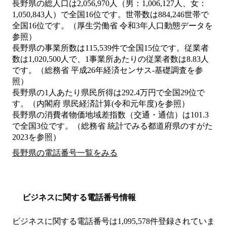
長野県の総人口は2,056,970人（男：1,006,127人、女：
1,050,843人）で全国16位です。世帯数は884,246世帯で
全国16位です。（厚生労働省 令和3年人口動態データを
参照）
長野県の事業所数は115,539件で全国15位です。従業者
数は1,020,500人で、1事業所あたりの従業者数は8.83人
です。（総務省 平成26年経済センサス‐基礎調査を参
照）
長野県の1人あたり県民所得は292.4万円で全国29位で
す。（内閣府 県民経済計算(令和元年度)を参照）
長野県の消費者物価地域差指数（交通・通信）は101.3
で全国3位です。（総務省 統計でみる都道府県のすがた
2023を参照）
長野県の電話番号一覧をみる
ビジネスに関する電話番号情報
ビジネスに関する電話番号は1,095,578件登録されていま