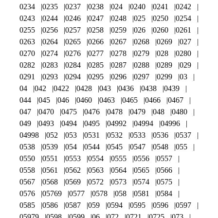
0234
0235
0237
0238
024
0240
0241
0242
0243
0244
0246
0247
0248
025
0250
0254
0255
0256
0257
0258
0259
026
0260
0261
0263
0264
0265
0266
0267
0268
0269
027
0270
0274
0276
0277
0278
0279
028
0280
0282
0283
0284
0285
0287
0288
0289
029
0291
0293
0294
0295
0296
0297
0299
03
04
042
0422
0428
043
0436
0438
0439
044
045
046
0460
0463
0465
0466
0467
047
0470
0475
0476
0478
0479
048
0480
049
0493
0494
0495
04992
04994
04996
04998
052
053
0531
0532
0533
0536
0537
0538
0539
054
0544
0545
0547
0548
055
0550
0551
0553
0554
0555
0556
0557
0558
0561
0562
0563
0564
0565
0566
0567
0568
0569
0572
0573
0574
0575
0576
05769
0577
0578
058
0581
0584
0585
0586
0587
059
0594
0595
0596
0597
05979
0598
0599
06
072
0721
0725
073