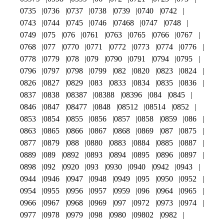
0735
0736
0737
0738
0739
0740
0742
0743
0744
0745
0746
07468
0747
0748
0749
075
076
0761
0763
0765
0766
0767
0768
077
0770
0771
0772
0773
0774
0776
0778
0779
078
079
0790
0791
0794
0795
0796
0797
0798
0799
082
0820
0823
0824
0826
0827
0829
083
0833
0834
0835
0836
0837
0838
08387
08388
08396
084
0845
0846
0847
08477
0848
08512
08514
0852
0853
0854
0855
0856
0857
0858
0859
086
0863
0865
0866
0867
0868
0869
087
0875
0877
0879
088
0880
0883
0884
0885
0887
0889
089
0892
0893
0894
0895
0896
0897
0898
092
0920
093
0930
0940
0942
0943
0944
0946
0947
0948
0949
095
0950
0952
0954
0955
0956
0957
0959
096
0964
0965
0966
0967
0968
0969
097
0972
0973
0974
0977
0978
0979
098
0980
09802
0982