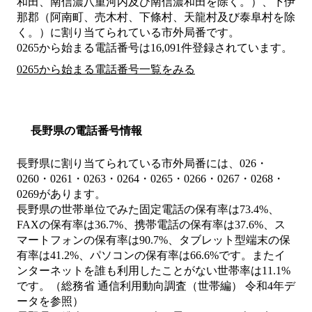
和田、南信濃八重河内及び南信濃和田を除く。）、下伊
那郡（阿南町、売木村、下條村、天龍村及び泰阜村を除
く。）
に割り当てられている市外局番です。
0265から始まる電話番号は16,091件登録されています。
0265から始まる電話番号一覧をみる
長野県の電話番号情報
長野県に割り当てられている市外局番には、026・
0260・0261・0263・0264・0265・0266・0267・0268・
0269があります。
長野県の世帯単位でみた固定電話の保有率は73.4%、
FAXの保有率は36.7%、携帯電話の保有率は37.6%、ス
マートフォンの保有率は90.7%、タブレット型端末の保
有率は41.2%、パソコンの保有率は66.6%です。またイ
ンターネットを誰も利用したことがない世帯率は11.1%
です。（総務省 通信利用動向調査（世帯編） 令和4年デ
ータを参照）