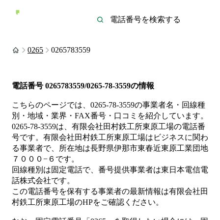
0265
0265783559
電話番号
0265783559/0265-78-3559
の情報
こちらのページでは、
0265-78-3559
の事業者名・回線種
別・地域・業界・FAX番号・口コミを紹介しています。
0265-78-3559
は、
有限会社田村鉄工所東原工場
の電話番
号です。
有限会社田村鉄工所東原工場は
ビジネス
に関わ
る事業者
で、所在地は長野県伊那市東春近東原工業団地
７０００−６
です。
回線種別は
固定電話
で、番号提供事業者は
東日本電信電
話株式会社
です。
この電話番号を保有する事業者の最新情報は
有限会社田
村鉄工所東原工場
のHP
をご確認ください。