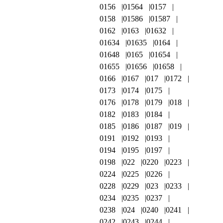
0156
01564
0157
0158
01586
01587
0162
0163
01632
01634
01635
0164
01648
0165
01654
01655
01656
01658
0166
0167
017
0172
0173
0174
0175
0176
0178
0179
018
0182
0183
0184
0185
0186
0187
019
0191
0192
0193
0194
0195
0197
0198
022
0220
0223
0224
0225
0226
0228
0229
023
0233
0234
0235
0237
0238
024
0240
0241
0242
0243
0244