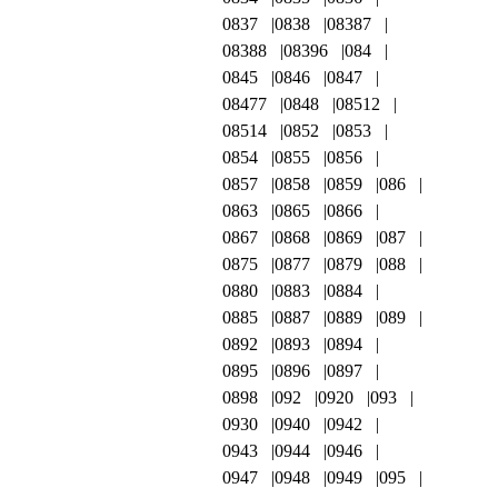
0837
0838
08387
08388
08396
084
0845
0846
0847
08477
0848
08512
08514
0852
0853
0854
0855
0856
0857
0858
0859
086
0863
0865
0866
0867
0868
0869
087
0875
0877
0879
088
0880
0883
0884
0885
0887
0889
089
0892
0893
0894
0895
0896
0897
0898
092
0920
093
0930
0940
0942
0943
0944
0946
0947
0948
0949
095