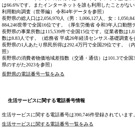
は66.6%です。またインターネットを誰も利用したことがない世
利用動向調査（世帯編） 令和4年データを参照）
長野県の総人口は2,056,970人（男：1,006,127人、女：1,05
884,246世帯で全国16位です。（厚生労働省 令和3年人口動
長野県の事業所数は115,539件で全国15位です。従業者数は1,0
数は8.83人です。（総務省 平成26年経済センサス‐基礎調査
長野県の1人あたり県民所得は292.4万円で全国29位です。（
照）
長野県の消費者物価地域差指数（交通・通信）は101.3で全国
県のすがた2023を参照）
長野県の電話番号一覧をみる
生活サービスに関する電話番号情報
生活サービスに関する電話番号は390,746件登録されています
生活サービスに関する電話番号一覧をみる