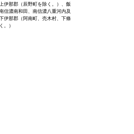
上伊那郡（辰野町を除く。）、飯
南信濃南和田、南信濃八重河内及
下伊那郡（阿南町、売木村、下條
く。）