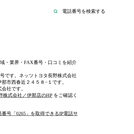
域・業界・FAX番号・口コミを紹介
号です。
ネッツトヨタ長野株式会社
伊那市西春近２４５８−１
です。
式会社
です。
野株式会社／伊那店
のHP
をご確認く
話番号「
0265
」を取得できるIP電話サ