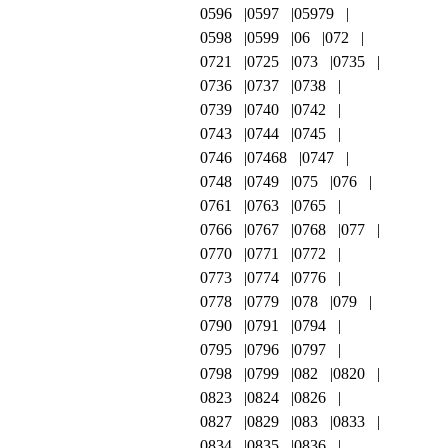
0596
0597
05979
0598
0599
06
072
0721
0725
073
0735
0736
0737
0738
0739
0740
0742
0743
0744
0745
0746
07468
0747
0748
0749
075
076
0761
0763
0765
0766
0767
0768
077
0770
0771
0772
0773
0774
0776
0778
0779
078
079
0790
0791
0794
0795
0796
0797
0798
0799
082
0820
0823
0824
0826
0827
0829
083
0833
0834
0835
0836