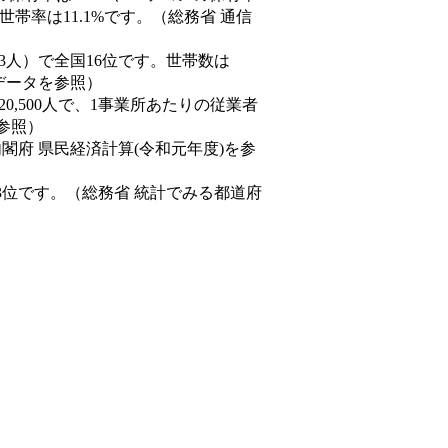
帯率は11.1%です。（総務省 通信
0,843人）で全国16位です。世帯数は
態データを参照）
20,500人で、1事業所あたりの従業者
を参照）
内閣府 県民経済計算(令和元年度)を参
3位です。（総務省 統計でみる都道府
。