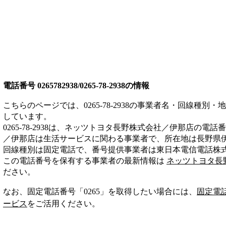
電話番号
0265782938/0265-78-2938
の情報
こちらのページでは、
0265-78-2938
の事業者名・回線種別・地
しています。
0265-78-2938
は、
ネッツトヨタ長野株式会社／伊那店
の電話番
／伊那店は
生活サービス
に関わる事業者
で、所在地は長野県
回線種別は
固定電話
で、番号提供事業者は
東日本電信電話株
この電話番号を保有する事業者の最新情報は
ネッツトヨタ長
ださい。
なお、固定電話番号「
0265
」を取得したい場合には、
固定電
ービス
をご活用ください。