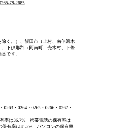
0265-78-2685
を除く。）、飯田市（上村、南信濃木
）、下伊那郡（阿南町、売木村、下條
局番です。
3・0264・0265・0266・0267・
有率は36.7%、携帯電話の保有率は
の保有率は41.2%、パソコンの保有率