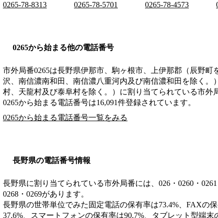
0265-78-8313
0265-78-5701
0265-78-4573
0265から始まる他の電話番号
市外局番
0265
は
長野県伊那市、駒ヶ根市、上伊那郡（辰野町
沢、南信濃南和田、南信濃八重河内及び南信濃和田を除く。
村、天龍村及び泰阜村を除く。）
に割り当てられている市外
0265から始まる電話番号は16,091件登録されています。
0265から始まる電話番号一覧をみる
長野県の電話番号情報
長野県に割り当てられている市外局番には、026・0260・0261・026
0268・0269があります。
長野県の世帯単位でみた固定電話の保有率は73.4%、FAXの保
37.6%、スマートフォンの保有率は90.7%、タブレット型端末