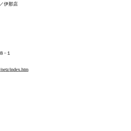
／伊那店
８−１
/netz/index.htm