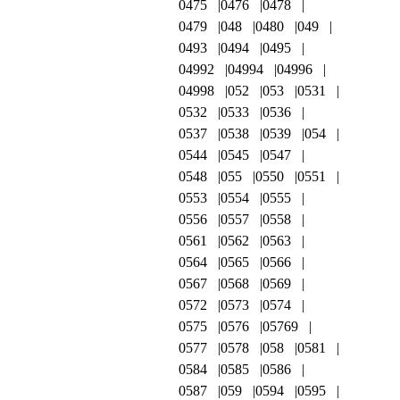
0475
0476
0478
0479
048
0480
049
0493
0494
0495
04992
04994
04996
04998
052
053
0531
0532
0533
0536
0537
0538
0539
054
0544
0545
0547
0548
055
0550
0551
0553
0554
0555
0556
0557
0558
0561
0562
0563
0564
0565
0566
0567
0568
0569
0572
0573
0574
0575
0576
05769
0577
0578
058
0581
0584
0585
0586
0587
059
0594
0595