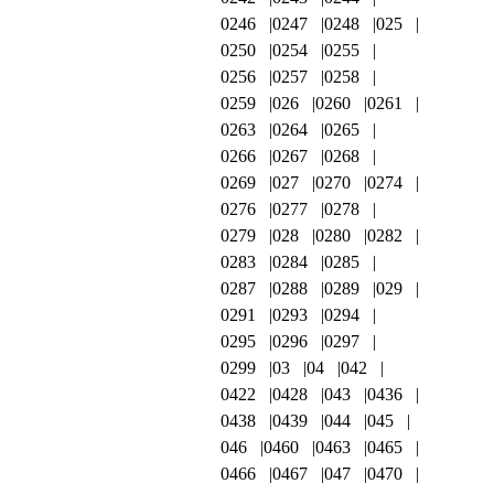
0246
0247
0248
025
0250
0254
0255
0256
0257
0258
0259
026
0260
0261
0263
0264
0265
0266
0267
0268
0269
027
0270
0274
0276
0277
0278
0279
028
0280
0282
0283
0284
0285
0287
0288
0289
029
0291
0293
0294
0295
0296
0297
0299
03
04
042
0422
0428
043
0436
0438
0439
044
045
046
0460
0463
0465
0466
0467
047
0470