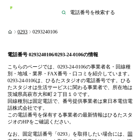
0293
0293240106
電話番号
0293240106/0293-24-0106
の情報
こちらのページでは、
0293-24-0106
の事業者名・回線種
別・地域・業界・FAX番号・口コミを紹介しています。
0293-24-0106
は、
ひるたスタジオ
の電話番号です。
ひる
たスタジオは
生活サービス
に関わる事業者
で、所在地は
茨城県高萩市大和町２丁目１０
です。
回線種別は
固定電話
で、番号提供事業者は
東日本電信電
話株式会社
です。
この電話番号を保有する事業者の最新情報は
ひるたスタ
ジオ
のHP
をご確認ください。
なお、固定電話番号「
0293
」を取得したい場合には、
固