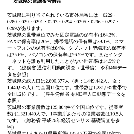
茨城県の電話番号情報
茨城県に割り当てられている市外局番には、0229・
0280・029・0291・0293・0294・0295・0296・0297・
0299があります。
茨城県の世帯単位でみた固定電話の保有率は64.2%、
FAXの保有率は26%、携帯電話の保有率は39.1%、スマ
ートフォンの保有率は84%、タブレット型端末の保有率
は35.6%、パソコンの保有率は56.5%です。またインタ
ーネットを誰も利用したことがない世帯率は14.5%で
す。（総務省 通信利用動向調査（世帯編） 令和4年デー
タを参照）
茨城県の総人口は2,890,377人（男：1,449,442人、女：
1,440,935人）で全国11位です。世帯数は1,281,935世帯で
全国12位です。（厚生労働省 令和3年人口動態データを
参照）
茨城県の事業所数は125,804件で全国13位です。従業者
数は1,321,449人で、1事業所あたりの従業者数は10.5人
です。（総務省 平成26年経済センサス‐基礎調査を参
照）
茨城県の1人あたり県民所得は324.7万円で全国10位で