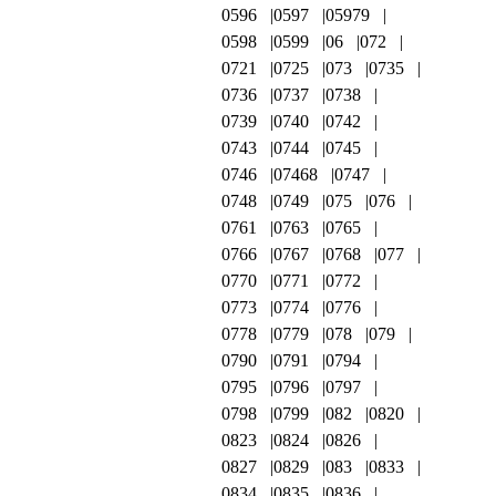
0596
0597
05979
0598
0599
06
072
0721
0725
073
0735
0736
0737
0738
0739
0740
0742
0743
0744
0745
0746
07468
0747
0748
0749
075
076
0761
0763
0765
0766
0767
0768
077
0770
0771
0772
0773
0774
0776
0778
0779
078
079
0790
0791
0794
0795
0796
0797
0798
0799
082
0820
0823
0824
0826
0827
0829
083
0833
0834
0835
0836