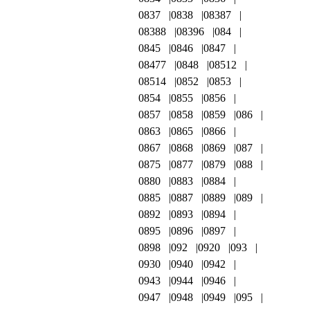
0837
0838
08387
08388
08396
084
0845
0846
0847
08477
0848
08512
08514
0852
0853
0854
0855
0856
0857
0858
0859
086
0863
0865
0866
0867
0868
0869
087
0875
0877
0879
088
0880
0883
0884
0885
0887
0889
089
0892
0893
0894
0895
0896
0897
0898
092
0920
093
0930
0940
0942
0943
0944
0946
0947
0948
0949
095