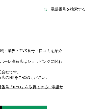
域・業界・FAX番号・口コミを紹介
ボーレ高萩店は
ショッピング
に関わ
式会社
です。
萩店
のHP
をご確認ください。
話番号「
0293
」を取得できるIP電話サ