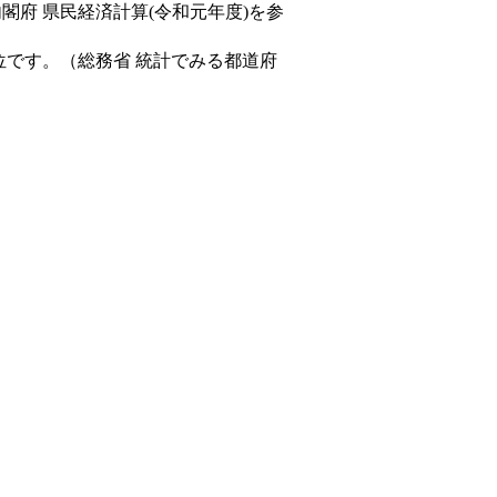
内閣府 県民経済計算(令和元年度)を参
位です。（総務省 統計でみる都道府
。