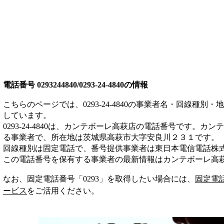
電話番号
0293244840/0293-24-4840
の情報
こちらのページでは、
0293-24-4840
の事業者名・回線種別・地
しています。
0293-24-4840
は、
カンテボーレ高萩店
の電話番号です。
カンテ
る事業者
で、所在地は茨城県高萩市大字安良川２３１
です。
回線種別は
固定電話
で、番号提供事業者は
東日本電信電話株
この電話番号を保有する事業者の最新情報は
カンテボーレ高
なお、固定電話番号「
0293
」を取得したい場合には、
固定電
ービス
をご活用ください。