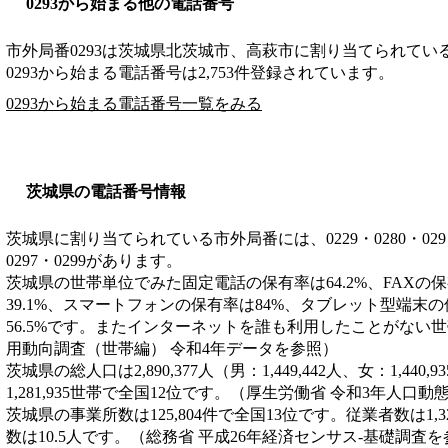
0293から始まる他の電話番号
市外局番
0293
は
茨城県北茨城市、高萩市
に割り当てられてい
0293から始まる電話番号は2,753件登録されています。
0293から始まる電話番号一覧をみる
茨城県の電話番号情報
茨城県に割り当てられている市外局番には、0229・0280・029・029
0297・0299があります。
茨城県の世帯単位でみた固定電話の保有率は64.2%、FAXの
39.1%、スマートフォンの保有率は84%、タブレット型端末の
56.5%です。またインターネットを誰も利用したことがない世帯
用動向調査（世帯編） 令和4年データを参照）
茨城県の総人口は2,890,377人（男：1,449,442人、女：1,44
1,281,935世帯で全国12位です。（厚生労働省 令和3年人口
茨城県の事業所数は125,804件で全国13位です。従業者数は1,3
数は10.5人です。（総務省 平成26年経済センサス‐基礎調査