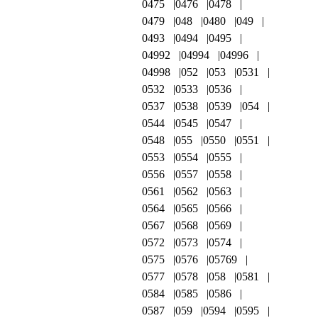
0475
0476
0478
0479
048
0480
049
0493
0494
0495
04992
04994
04996
04998
052
053
0531
0532
0533
0536
0537
0538
0539
054
0544
0545
0547
0548
055
0550
0551
0553
0554
0555
0556
0557
0558
0561
0562
0563
0564
0565
0566
0567
0568
0569
0572
0573
0574
0575
0576
05769
0577
0578
058
0581
0584
0585
0586
0587
059
0594
0595