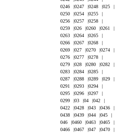
0246
0247
0248
025
0250
0254
0255
0256
0257
0258
0259
026
0260
0261
0263
0264
0265
0266
0267
0268
0269
027
0270
0274
0276
0277
0278
0279
028
0280
0282
0283
0284
0285
0287
0288
0289
029
0291
0293
0294
0295
0296
0297
0299
03
04
042
0422
0428
043
0436
0438
0439
044
045
046
0460
0463
0465
0466
0467
047
0470