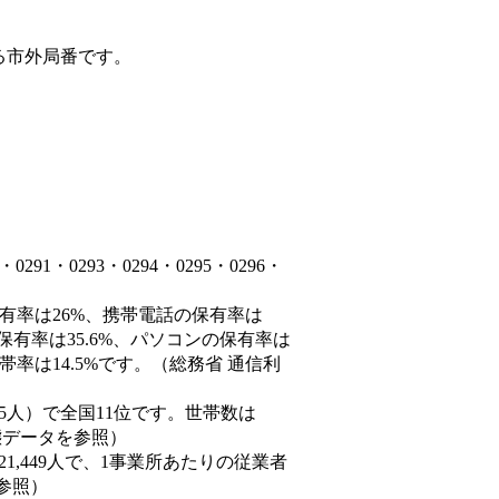
る市外局番です。
1・0293・0294・0295・0296・
保有率は26%、携帯電話の保有率は
保有率は35.6%、パソコンの保有率は
率は14.5%です。（総務省 通信利
0,935人）で全国11位です。世帯数は
動態データを参照）
21,449人で、1事業所あたりの従業者
を参照）