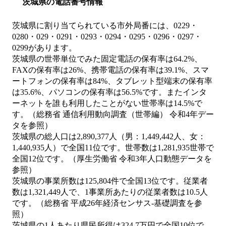
茨城県の電話番号情報
茨城県に割り当てられている市外局番には、0229・
0280・029・0291・0293・0294・0295・0296・0297・
0299があります。
茨城県の世帯単位でみた固定電話の保有率は64.2%、
FAXの保有率は26%、携帯電話の保有率は39.1%、スマ
ートフォンの保有率は84%、タブレット型端末の保有率
は35.6%、パソコンの保有率は56.5%です。またインタ
ーネットを誰も利用したことがない世帯率は14.5%で
す。（総務省 通信利用動向調査（世帯編） 令和4年デー
タを参照）
茨城県の総人口は2,890,377人（男：1,449,442人、女：
1,440,935人）で全国11位です。世帯数は1,281,935世帯で
全国12位です。（厚生労働省 令和3年人口動態データを
参照）
茨城県の事業所数は125,804件で全国13位です。従業者
数は1,321,449人で、1事業所あたりの従業者数は10.5人
です。（総務省 平成26年経済センサス‐基礎調査を参
照）
茨城県の1人あたり県民所得は324.7万円で全国10位で