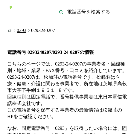
0293
0293240207
電話番号
0293240207/0293-24-0207
の情報
こちらのページでは、
0293-24-0207
の事業者名・回線種
別・地域・業界・FAX番号・口コミを紹介しています。
0293-24-0207
は、
松籟荘
の電話番号です。
松籟荘は
医
療・健康・介護
に関わる事業者
で、所在地は茨城県高萩
市大字下手綱１９５１−８
です。
回線種別は
固定電話
で、番号提供事業者は
東日本電信電
話株式会社
です。
この電話番号を保有する事業者の最新情報は
松籟荘
の
HP
をご確認ください。
なお、固定電話番号「
0293
」を取得したい場合には、
固