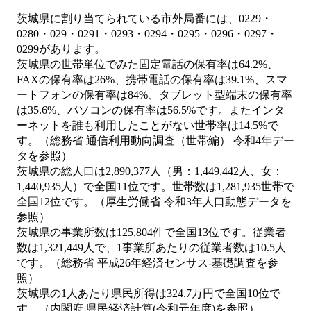
茨城県に割り当てられている市外局番には、0229・
0280・029・0291・0293・0294・0295・0296・0297・
0299があります。
茨城県の世帯単位でみた固定電話の保有率は64.2%、
FAXの保有率は26%、携帯電話の保有率は39.1%、スマ
ートフォンの保有率は84%、タブレット型端末の保有率
は35.6%、パソコンの保有率は56.5%です。またインタ
ーネットを誰も利用したことがない世帯率は14.5%で
す。（総務省 通信利用動向調査（世帯編） 令和4年デー
タを参照）
茨城県の総人口は2,890,377人（男：1,449,442人、女：
1,440,935人）で全国11位です。世帯数は1,281,935世帯で
全国12位です。（厚生労働省 令和3年人口動態データを
参照）
茨城県の事業所数は125,804件で全国13位です。従業者
数は1,321,449人で、1事業所あたりの従業者数は10.5人
です。（総務省 平成26年経済センサス‐基礎調査を参
照）
茨城県の1人あたり県民所得は324.7万円で全国10位で
す。（内閣府 県民経済計算(令和元年度)を参照）