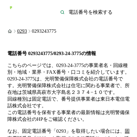
0293
0293243775
電話番号
0293243775/0293-24-3775
の情報
こちらのページでは、
0293-24-3775
の事業者名・回線種
別・地域・業界・FAX番号・口コミを紹介しています。
0293-24-3775
は、
光明警備保障株式会社
の電話番号で
す。
光明警備保障株式会社は
住宅
に関わる事業者
で、所
在地は茨城県高萩市大字島名２３７４−１０
です。
回線種別は
固定電話
で、番号提供事業者は
東日本電信電
話株式会社
です。
この電話番号を保有する事業者の最新情報は
光明警備保
障株式会社
のHP
をご確認ください。
なお、固定電話番号「
0293
」を取得したい場合には、
固