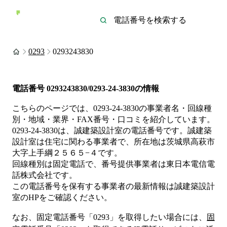
0293
0293243830
電話番号
0293243830/0293-24-3830
の情報
こちらのページでは、
0293-24-3830
の事業者名・回線種
別・地域・業界・FAX番号・口コミを紹介しています。
0293-24-3830
は、
誠建築設計室
の電話番号です。
誠建築
設計室は
住宅
に関わる事業者
で、所在地は茨城県高萩市
大字上手綱２５６５−４
です。
回線種別は
固定電話
で、番号提供事業者は
東日本電信電
話株式会社
です。
この電話番号を保有する事業者の最新情報は
誠建築設計
室
のHP
をご確認ください。
なお、固定電話番号「
0293
」を取得したい場合には、
固