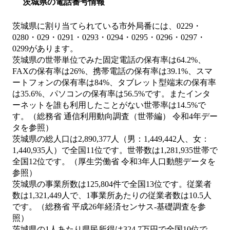
茨城県の電話番号情報
茨城県に割り当てられている市外局番には、0229・
0280・029・0291・0293・0294・0295・0296・0297・
0299があります。
茨城県の世帯単位でみた固定電話の保有率は64.2%、
FAXの保有率は26%、携帯電話の保有率は39.1%、スマ
ートフォンの保有率は84%、タブレット型端末の保有率
は35.6%、パソコンの保有率は56.5%です。またインタ
ーネットを誰も利用したことがない世帯率は14.5%で
す。（総務省 通信利用動向調査（世帯編） 令和4年デー
タを参照）
茨城県の総人口は2,890,377人（男：1,449,442人、女：
1,440,935人）で全国11位です。世帯数は1,281,935世帯で
全国12位です。（厚生労働省 令和3年人口動態データを
参照）
茨城県の事業所数は125,804件で全国13位です。従業者
数は1,321,449人で、1事業所あたりの従業者数は10.5人
です。（総務省 平成26年経済センサス‐基礎調査を参
照）
茨城県の1人あたり県民所得は324.7万円で全国10位で