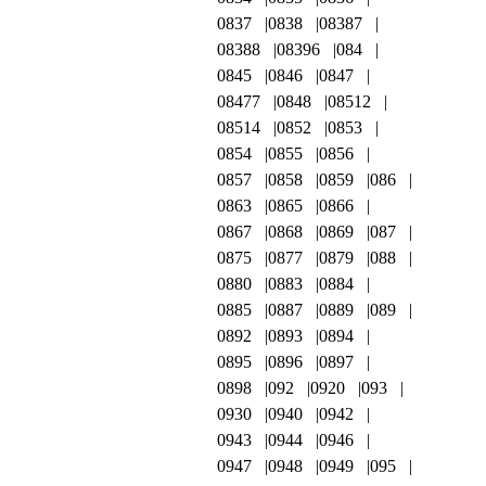
0837
0838
08387
08388
08396
084
0845
0846
0847
08477
0848
08512
08514
0852
0853
0854
0855
0856
0857
0858
0859
086
0863
0865
0866
0867
0868
0869
087
0875
0877
0879
088
0880
0883
0884
0885
0887
0889
089
0892
0893
0894
0895
0896
0897
0898
092
0920
093
0930
0940
0942
0943
0944
0946
0947
0948
0949
095