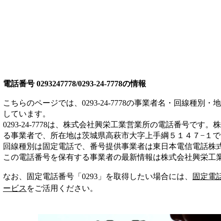
電話番号
0293247778/0293-24-7778
の情報
こちらのページでは、
0293-24-7778
の事業者名・回線種別・地
しています。
0293-24-7778
は、
株式会社興栄工業営業所
の電話番号です。
株
る事業者
で、所在地は茨城県高萩市大字上手綱５１４７−１
で
回線種別は
固定電話
で、番号提供事業者は
東日本電信電話株
この電話番号を保有する事業者の最新情報は
株式会社興栄工
なお、固定電話番号「
0293
」を取得したい場合には、
固定電
ービス
をご活用ください。