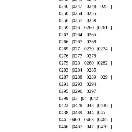
0246
0247
0248
025
0250
0254
0255
0256
0257
0258
0259
026
0260
0261
0263
0264
0265
0266
0267
0268
0269
027
0270
0274
0276
0277
0278
0279
028
0280
0282
0283
0284
0285
0287
0288
0289
029
0291
0293
0294
0295
0296
0297
0299
03
04
042
0422
0428
043
0436
0438
0439
044
045
046
0460
0463
0465
0466
0467
047
0470