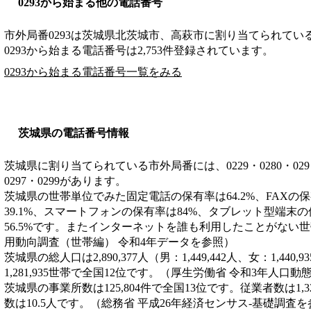
0293から始まる他の電話番号
市外局番
0293
は
茨城県北茨城市、高萩市
に割り当てられてい
0293から始まる電話番号は2,753件登録されています。
0293から始まる電話番号一覧をみる
茨城県の電話番号情報
茨城県に割り当てられている市外局番には、0229・0280・029・029
0297・0299があります。
茨城県の世帯単位でみた固定電話の保有率は64.2%、FAXの
39.1%、スマートフォンの保有率は84%、タブレット型端末の
56.5%です。またインターネットを誰も利用したことがない世帯
用動向調査（世帯編） 令和4年データを参照）
茨城県の総人口は2,890,377人（男：1,449,442人、女：1,44
1,281,935世帯で全国12位です。（厚生労働省 令和3年人口
茨城県の事業所数は125,804件で全国13位です。従業者数は1,3
数は10.5人です。（総務省 平成26年経済センサス‐基礎調査