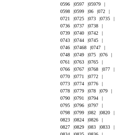
0596
0597
05979
0598
0599
06
072
0721
0725
073
0735
0736
0737
0738
0739
0740
0742
0743
0744
0745
0746
07468
0747
0748
0749
075
076
0761
0763
0765
0766
0767
0768
077
0770
0771
0772
0773
0774
0776
0778
0779
078
079
0790
0791
0794
0795
0796
0797
0798
0799
082
0820
0823
0824
0826
0827
0829
083
0833
0834
0835
0836