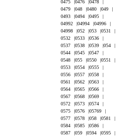
0475
0476
0478
0479
048
0480
049
0493
0494
0495
04992
04994
04996
04998
052
053
0531
0532
0533
0536
0537
0538
0539
054
0544
0545
0547
0548
055
0550
0551
0553
0554
0555
0556
0557
0558
0561
0562
0563
0564
0565
0566
0567
0568
0569
0572
0573
0574
0575
0576
05769
0577
0578
058
0581
0584
0585
0586
0587
059
0594
0595