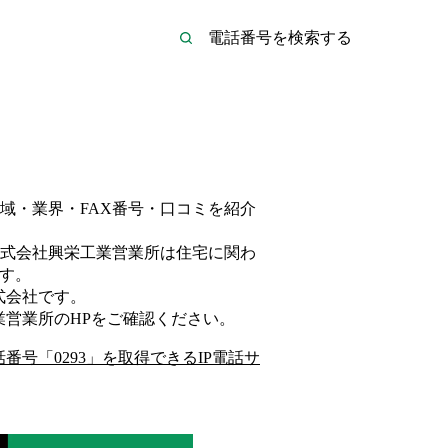
域・業界・FAX番号・口コミを紹介
式会社興栄工業営業所は
住宅
に関わ
す。
式会社
です。
業営業所
のHP
をご確認ください。
話番号「
0293
」を取得できるIP電話サ