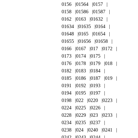
0156
01564
0157
0158
01586
01587
0162
0163
01632
01634
01635
0164
01648
0165
01654
01655
01656
01658
0166
0167
017
0172
0173
0174
0175
0176
0178
0179
018
0182
0183
0184
0185
0186
0187
019
0191
0192
0193
0194
0195
0197
0198
022
0220
0223
0224
0225
0226
0228
0229
023
0233
0234
0235
0237
0238
024
0240
0241
0242
0243
0244