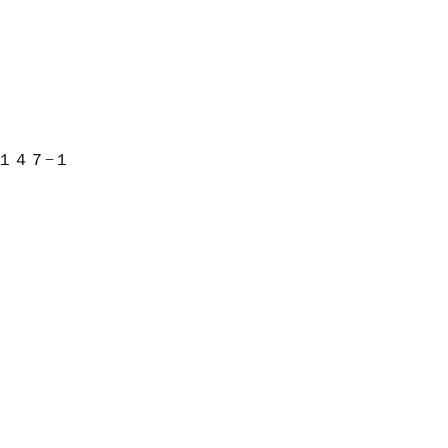
１４７−１