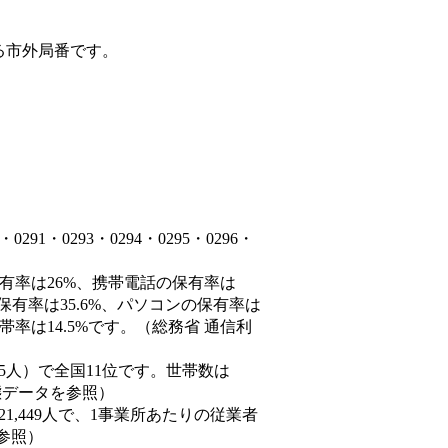
る市外局番です。
1・0293・0294・0295・0296・
保有率は26%、携帯電話の保有率は
保有率は35.6%、パソコンの保有率は
率は14.5%です。（総務省 通信利
0,935人）で全国11位です。世帯数は
動態データを参照）
21,449人で、1事業所あたりの従業者
を参照）