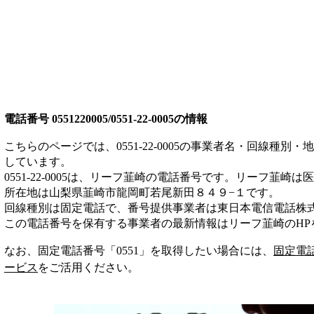
電話番号
0551220005/0551-22-0005
の情報
こちらのページでは、
0551-22-0005
の事業者名・回線種別・地
しています。
0551-22-0005
は、
リーフ韮崎
の電話番号です。
リーフ韮崎は
医
所在地は山梨県韮崎市龍岡町若尾新田８４９−１
です。
回線種別は
固定電話
で、番号提供事業者は
東日本電信電話株
この電話番号を保有する事業者の最新情報は
リーフ韮崎
のHP
なお、固定電話番号「
0551
」を取得したい場合には、
固定電
ービス
をご活用ください。