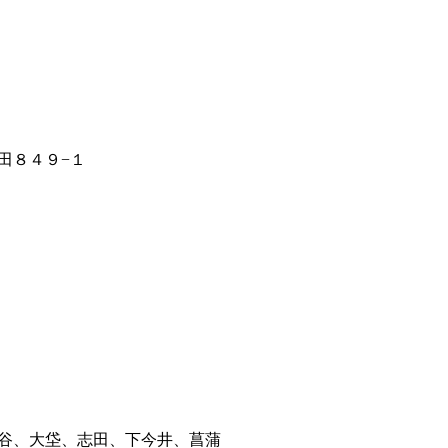
田８４９−１
谷、大垈、志田、下今井、菖蒲