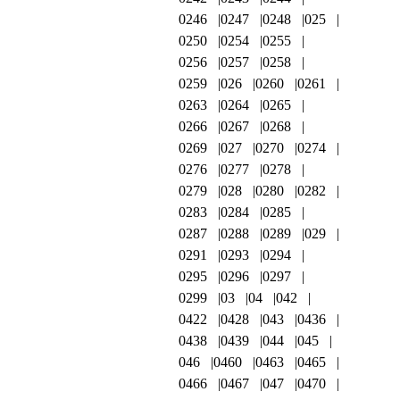
0246
0247
0248
025
0250
0254
0255
0256
0257
0258
0259
026
0260
0261
0263
0264
0265
0266
0267
0268
0269
027
0270
0274
0276
0277
0278
0279
028
0280
0282
0283
0284
0285
0287
0288
0289
029
0291
0293
0294
0295
0296
0297
0299
03
04
042
0422
0428
043
0436
0438
0439
044
045
046
0460
0463
0465
0466
0467
047
0470