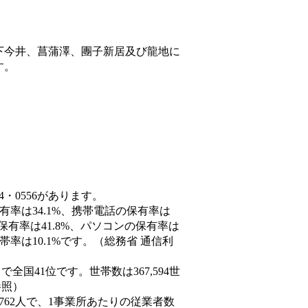
下今井、菖蒲澤、團子新居及び龍地に
す。
4・0556があります。
有率は34.1%、携帯電話の保有率は
保有率は41.8%、パソコンの保有率は
率は10.1%です。（総務省 通信利
人）で全国41位です。世帯数は367,594世
参照）
,762人で、1事業所あたりの従業者数