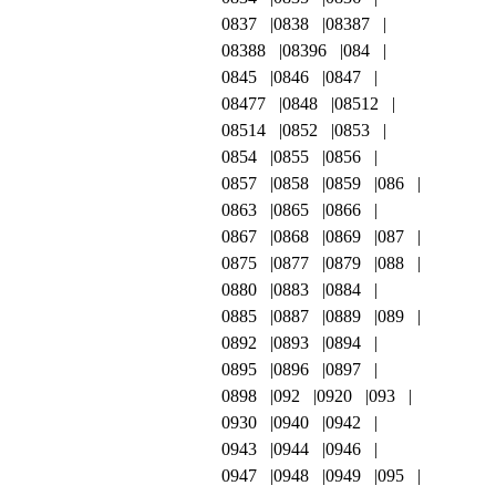
0837
0838
08387
08388
08396
084
0845
0846
0847
08477
0848
08512
08514
0852
0853
0854
0855
0856
0857
0858
0859
086
0863
0865
0866
0867
0868
0869
087
0875
0877
0879
088
0880
0883
0884
0885
0887
0889
089
0892
0893
0894
0895
0896
0897
0898
092
0920
093
0930
0940
0942
0943
0944
0946
0947
0948
0949
095