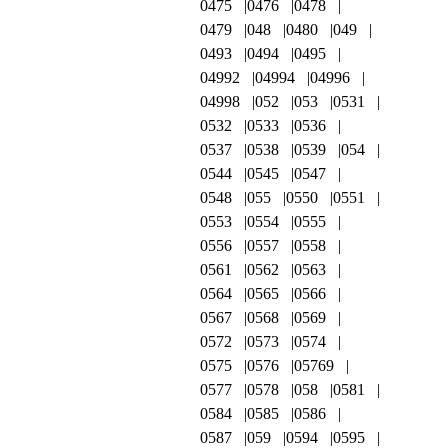
0475
0476
0478
0479
048
0480
049
0493
0494
0495
04992
04994
04996
04998
052
053
0531
0532
0533
0536
0537
0538
0539
054
0544
0545
0547
0548
055
0550
0551
0553
0554
0555
0556
0557
0558
0561
0562
0563
0564
0565
0566
0567
0568
0569
0572
0573
0574
0575
0576
05769
0577
0578
058
0581
0584
0585
0586
0587
059
0594
0595