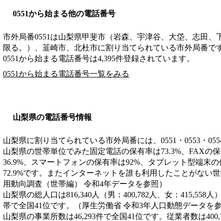
0551から始まる他の電話番号
市外局番
0551
は
山梨県甲斐市（岩森、宇津谷、大垈、志田、
限る。）、韮崎市、北杜市
に割り当てられている市外局番で
0551から始まる電話番号は4,395件登録されています。
0551から始まる電話番号一覧をみる
山梨県の電話番号情報
山梨県に割り当てられている市外局番には、0551・0553・055
山梨県の世帯単位でみた固定電話の保有率は73.3%、FAXの保
36.9%、スマートフォンの保有率は92%、タブレット型端末の
72.9%です。またインターネットを誰も利用したことがない世帯
用動向調査（世帯編） 令和4年データを参照）
山梨県の総人口は816,340人（男：400,782人、女：415,558
帯で全国41位です。（厚生労働省 令和3年人口動態データを
山梨県の事業所数は46,293件で全国41位です。従業者数は400