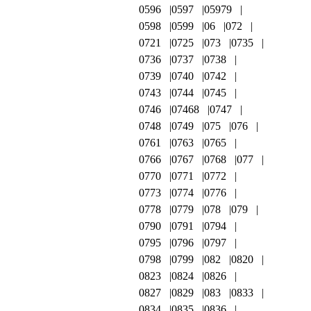
0596
0597
05979
0598
0599
06
072
0721
0725
073
0735
0736
0737
0738
0739
0740
0742
0743
0744
0745
0746
07468
0747
0748
0749
075
076
0761
0763
0765
0766
0767
0768
077
0770
0771
0772
0773
0774
0776
0778
0779
078
079
0790
0791
0794
0795
0796
0797
0798
0799
082
0820
0823
0824
0826
0827
0829
083
0833
0834
0835
0836