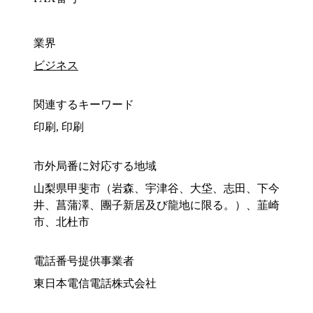
業界
ビジネス
関連するキーワード
印刷, 印刷
市外局番に対応する地域
山梨県甲斐市（岩森、宇津谷、大垈、志田、下今
井、菖蒲澤、團子新居及び龍地に限る。）、韮崎
市、北杜市
電話番号提供事業者
東日本電信電話株式会社