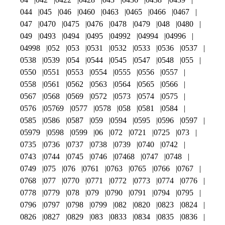
044
045
046
0460
0463
0465
0466
0467
047
0470
0475
0476
0478
0479
048
0480
049
0493
0494
0495
04992
04994
04996
04998
052
053
0531
0532
0533
0536
0537
0538
0539
054
0544
0545
0547
0548
055
0550
0551
0553
0554
0555
0556
0557
0558
0561
0562
0563
0564
0565
0566
0567
0568
0569
0572
0573
0574
0575
0576
05769
0577
0578
058
0581
0584
0585
0586
0587
059
0594
0595
0596
0597
05979
0598
0599
06
072
0721
0725
073
0735
0736
0737
0738
0739
0740
0742
0743
0744
0745
0746
07468
0747
0748
0749
075
076
0761
0763
0765
0766
0767
0768
077
0770
0771
0772
0773
0774
0776
0778
0779
078
079
0790
0791
0794
0795
0796
0797
0798
0799
082
0820
0823
0824
0826
0827
0829
083
0833
0834
0835
0836