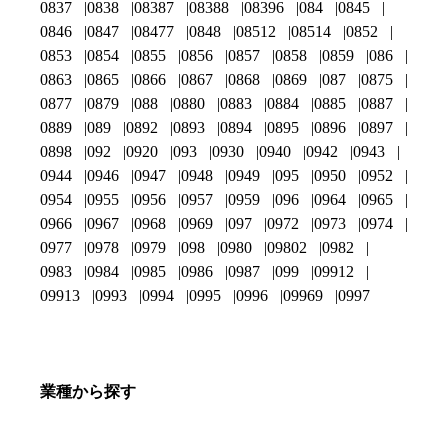
0837
0838
08387
08388
08396
084
0845
0846
0847
08477
0848
08512
08514
0852
0853
0854
0855
0856
0857
0858
0859
086
0863
0865
0866
0867
0868
0869
087
0875
0877
0879
088
0880
0883
0884
0885
0887
0889
089
0892
0893
0894
0895
0896
0897
0898
092
0920
093
0930
0940
0942
0943
0944
0946
0947
0948
0949
095
0950
0952
0954
0955
0956
0957
0959
096
0964
0965
0966
0967
0968
0969
097
0972
0973
0974
0977
0978
0979
098
0980
09802
0982
0983
0984
0985
0986
0987
099
09912
09913
0993
0994
0995
0996
09969
0997
業種から探す