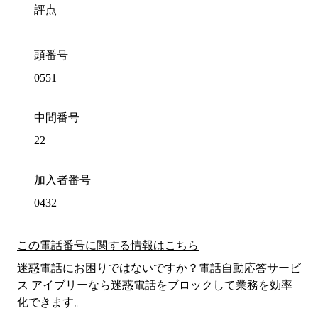
評点
頭番号
0551
中間番号
22
加入者番号
0432
この電話番号に関する情報はこちら
迷惑電話にお困りではないですか？電話自動応答サービ
ス アイブリーなら迷惑電話をブロックして業務を効率
化できます。