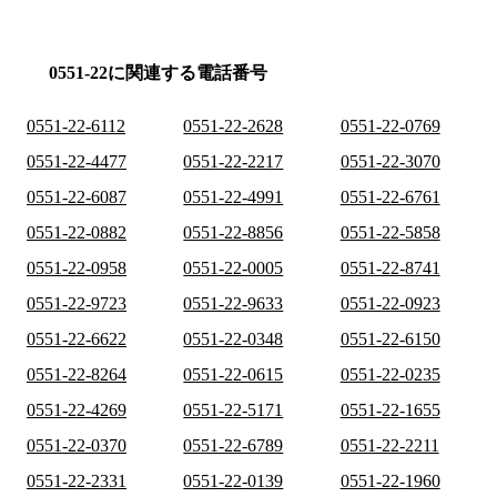
0551-22に関連する電話番号
0551-22-6112
0551-22-2628
0551-22-0769
0551-22-4477
0551-22-2217
0551-22-3070
0551-22-6087
0551-22-4991
0551-22-6761
0551-22-0882
0551-22-8856
0551-22-5858
0551-22-0958
0551-22-0005
0551-22-8741
0551-22-9723
0551-22-9633
0551-22-0923
0551-22-6622
0551-22-0348
0551-22-6150
0551-22-8264
0551-22-0615
0551-22-0235
0551-22-4269
0551-22-5171
0551-22-1655
0551-22-0370
0551-22-6789
0551-22-2211
0551-22-2331
0551-22-0139
0551-22-1960