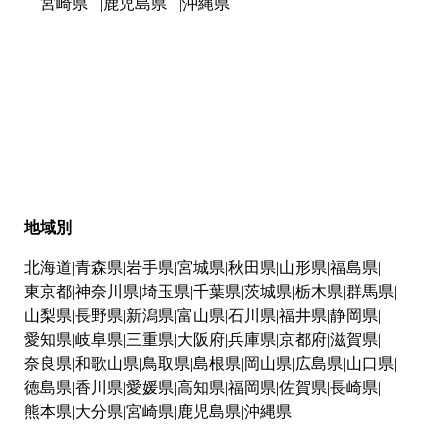
宮崎県
鹿児島県
沖縄県
地域別
北海道
青森県
岩手県
宮城県
秋田県
山形県
福島県
東京都
神奈川県
埼玉県
千葉県
茨城県
栃木県
群馬県
山梨県
長野県
新潟県
富山県
石川県
福井県
静岡県
愛知県
岐阜県
三重県
大阪府
兵庫県
京都府
滋賀県
奈良県
和歌山県
鳥取県
島根県
岡山県
広島県
山口県
徳島県
香川県
愛媛県
高知県
福岡県
佐賀県
長崎県
熊本県
大分県
宮崎県
鹿児島県
沖縄県