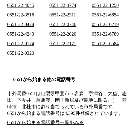
0551-22-4045
0551-22-4774
0551-22-1250
0551-22-3516
0551-22-2311
0551-22-6654
0551-22-0474
0551-22-0746
0551-22-0219
0551-22-4243
0551-22-2020
0551-22-6780
0551-22-0174
0551-22-7171
0551-22-6584
0551-22-0320
0551から始まる他の電話番号
市外局番
0551
は
山梨県甲斐市（岩森、宇津谷、大垈、志
田、下今井、菖蒲澤、團子新居及び龍地に限る。）、韮
崎市、北杜市
に割り当てられている市外局番です。
0551から始まる電話番号は4,395件登録されています。
0551から始まる電話番号一覧をみる