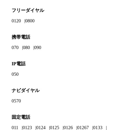
フリーダイヤル
0120
0800
携帯電話
070
080
090
IP電話
050
ナビダイヤル
0570
固定電話
011
0123
0124
0125
0126
01267
0133