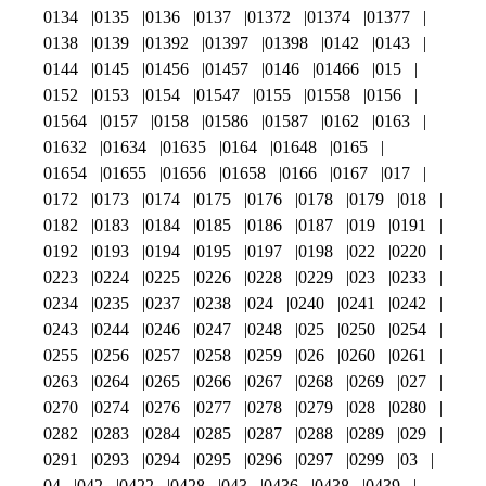
0134
0135
0136
0137
01372
01374
01377
0138
0139
01392
01397
01398
0142
0143
0144
0145
01456
01457
0146
01466
015
0152
0153
0154
01547
0155
01558
0156
01564
0157
0158
01586
01587
0162
0163
01632
01634
01635
0164
01648
0165
01654
01655
01656
01658
0166
0167
017
0172
0173
0174
0175
0176
0178
0179
018
0182
0183
0184
0185
0186
0187
019
0191
0192
0193
0194
0195
0197
0198
022
0220
0223
0224
0225
0226
0228
0229
023
0233
0234
0235
0237
0238
024
0240
0241
0242
0243
0244
0246
0247
0248
025
0250
0254
0255
0256
0257
0258
0259
026
0260
0261
0263
0264
0265
0266
0267
0268
0269
027
0270
0274
0276
0277
0278
0279
028
0280
0282
0283
0284
0285
0287
0288
0289
029
0291
0293
0294
0295
0296
0297
0299
03
04
042
0422
0428
043
0436
0438
0439