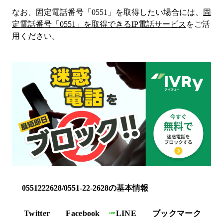
なお、固定電話番号「
0551
」を取得したい場合には、
固
定電話番号「
0551
」を取得できるIP電話サービス
をご活
用ください。
0551222628/0551-22-2628の基本情報
Twitter
Facebook
LINE
ブックマーク