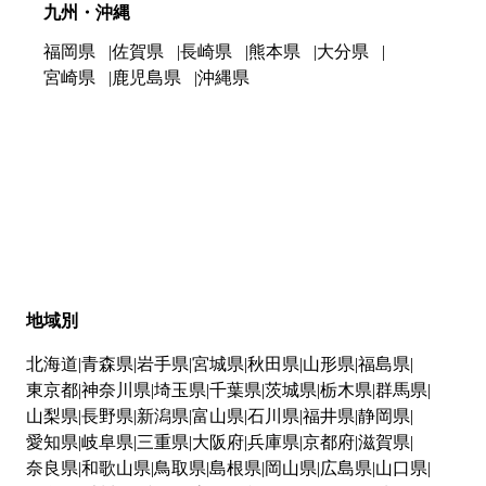
九州・沖縄
福岡県
佐賀県
長崎県
熊本県
大分県
宮崎県
鹿児島県
沖縄県
地域別
北海道
青森県
岩手県
宮城県
秋田県
山形県
福島県
東京都
神奈川県
埼玉県
千葉県
茨城県
栃木県
群馬県
山梨県
長野県
新潟県
富山県
石川県
福井県
静岡県
愛知県
岐阜県
三重県
大阪府
兵庫県
京都府
滋賀県
奈良県
和歌山県
鳥取県
島根県
岡山県
広島県
山口県