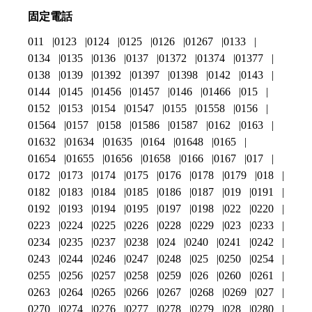
固定電話
011
0123
0124
0125
0126
01267
0133
0134
0135
0136
0137
01372
01374
01377
0138
0139
01392
01397
01398
0142
0143
0144
0145
01456
01457
0146
01466
015
0152
0153
0154
01547
0155
01558
0156
01564
0157
0158
01586
01587
0162
0163
01632
01634
01635
0164
01648
0165
01654
01655
01656
01658
0166
0167
017
0172
0173
0174
0175
0176
0178
0179
018
0182
0183
0184
0185
0186
0187
019
0191
0192
0193
0194
0195
0197
0198
022
0220
0223
0224
0225
0226
0228
0229
023
0233
0234
0235
0237
0238
024
0240
0241
0242
0243
0244
0246
0247
0248
025
0250
0254
0255
0256
0257
0258
0259
026
0260
0261
0263
0264
0265
0266
0267
0268
0269
027
0270
0274
0276
0277
0278
0279
028
0280