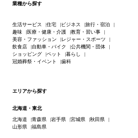
業種から探す
生活サービス
住宅
ビジネス
旅行・宿泊
趣味
医療・健康・介護
教育・習い事
美容・ファッション
レジャー・スポーツ
飲食店
自動車・バイク
公共機関・団体
ショッピング
ペット
暮らし
冠婚葬祭・イベント
歯科
エリアから探す
北海道・東北
北海道
青森県
岩手県
宮城県
秋田県
山形県
福島県