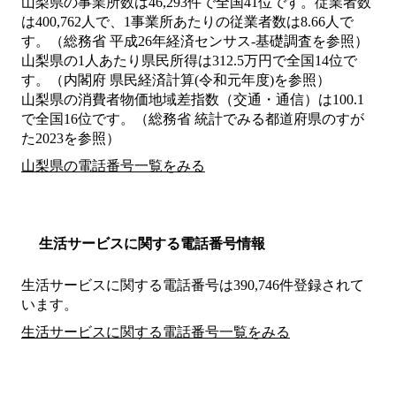
山梨県の事業所数は46,293件で全国41位です。従業者数
は400,762人で、1事業所あたりの従業者数は8.66人で
す。（総務省 平成26年経済センサス‐基礎調査を参照）
山梨県の1人あたり県民所得は312.5万円で全国14位で
す。（内閣府 県民経済計算(令和元年度)を参照）
山梨県の消費者物価地域差指数（交通・通信）は100.1
で全国16位です。（総務省 統計でみる都道府県のすが
た2023を参照）
山梨県の電話番号一覧をみる
生活サービスに関する電話番号情報
生活サービスに関する電話番号は390,746件登録されて
います。
生活サービスに関する電話番号一覧をみる