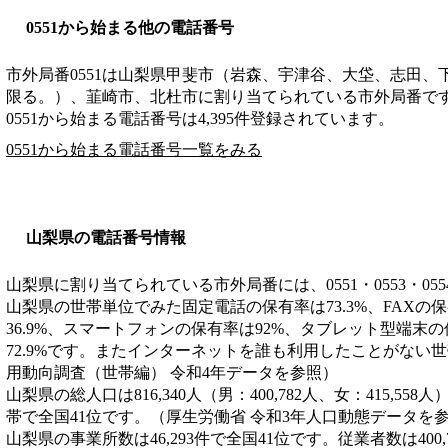
0551から始まる他の電話番号
市外局番
0551
は
山梨県甲斐市（岩森、宇津谷、大垈、志田、
限る。）、韮崎市、北杜市
に割り当てられている市外局番で
0551から始まる電話番号は4,395件登録されています。
0551から始まる電話番号一覧をみる
山梨県の電話番号情報
山梨県に割り当てられている市外局番には、0551・0553・055
山梨県の世帯単位でみた固定電話の保有率は73.3%、FAXの保
36.9%、スマートフォンの保有率は92%、タブレット型端末の
72.9%です。またインターネットを誰も利用したことがない世帯
用動向調査（世帯編） 令和4年データを参照）
山梨県の総人口は816,340人（男：400,782人、女：415,558
帯で全国41位です。（厚生労働省 令和3年人口動態データを
山梨県の事業所数は46,293件で全国41位です。従業者数は400