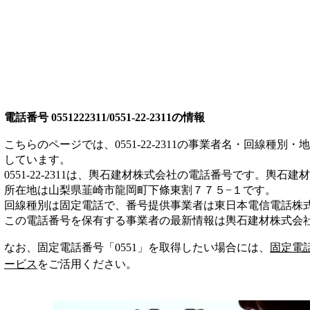
電話番号
0551222311/0551-22-2311
の情報
こちらのページでは、
0551-22-2311
の事業者名・回線種別・地
しています。
0551-22-2311
は、
輿石建材株式会社
の電話番号です。
輿石建材
所在地は山梨県韮崎市龍岡町下條東割７７５−１
です。
回線種別は
固定電話
で、番号提供事業者は
東日本電信電話株
この電話番号を保有する事業者の最新情報は
輿石建材株式会
なお、固定電話番号「
0551
」を取得したい場合には、
固定電
ービス
をご活用ください。