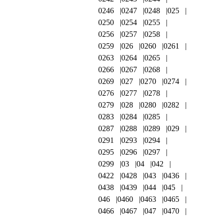
0246
0247
0248
025
0250
0254
0255
0256
0257
0258
0259
026
0260
0261
0263
0264
0265
0266
0267
0268
0269
027
0270
0274
0276
0277
0278
0279
028
0280
0282
0283
0284
0285
0287
0288
0289
029
0291
0293
0294
0295
0296
0297
0299
03
04
042
0422
0428
043
0436
0438
0439
044
045
046
0460
0463
0465
0466
0467
047
0470