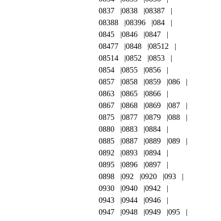
0837
0838
08387
08388
08396
084
0845
0846
0847
08477
0848
08512
08514
0852
0853
0854
0855
0856
0857
0858
0859
086
0863
0865
0866
0867
0868
0869
087
0875
0877
0879
088
0880
0883
0884
0885
0887
0889
089
0892
0893
0894
0895
0896
0897
0898
092
0920
093
0930
0940
0942
0943
0944
0946
0947
0948
0949
095