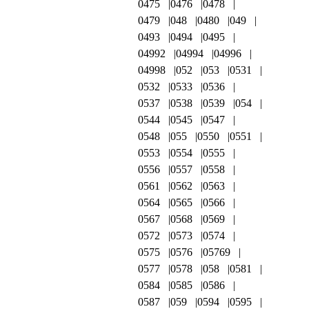
0475
0476
0478
0479
048
0480
049
0493
0494
0495
04992
04994
04996
04998
052
053
0531
0532
0533
0536
0537
0538
0539
054
0544
0545
0547
0548
055
0550
0551
0553
0554
0555
0556
0557
0558
0561
0562
0563
0564
0565
0566
0567
0568
0569
0572
0573
0574
0575
0576
05769
0577
0578
058
0581
0584
0585
0586
0587
059
0594
0595