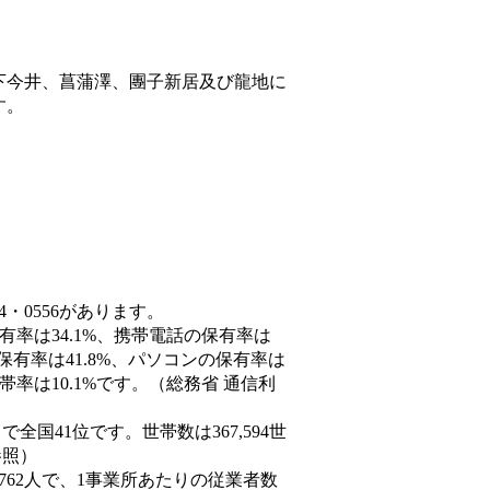
下今井、菖蒲澤、團子新居及び龍地に
す。
4・0556があります。
有率は34.1%、携帯電話の保有率は
保有率は41.8%、パソコンの保有率は
率は10.1%です。（総務省 通信利
人）で全国41位です。世帯数は367,594世
参照）
,762人で、1事業所あたりの従業者数