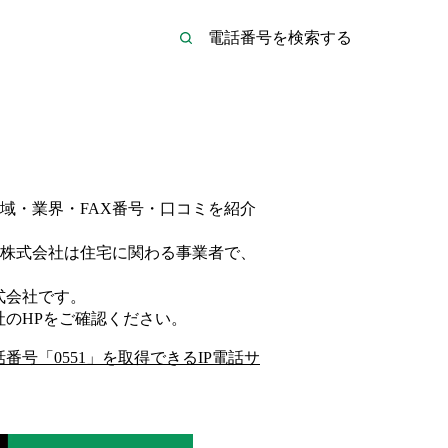
域・業界・FAX番号・口コミを紹介
株式会社は
住宅
に関わる事業者
で、
式会社
です。
社
のHP
をご確認ください。
話番号「
0551
」を取得できるIP電話サ