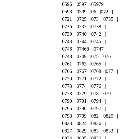
0596
0597
05979
0598
0599
06
072
0721
0725
073
0735
0736
0737
0738
0739
0740
0742
0743
0744
0745
0746
07468
0747
0748
0749
075
076
0761
0763
0765
0766
0767
0768
077
0770
0771
0772
0773
0774
0776
0778
0779
078
079
0790
0791
0794
0795
0796
0797
0798
0799
082
0820
0823
0824
0826
0827
0829
083
0833
0834
0835
0836