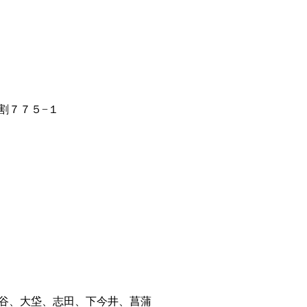
割７７５−１
谷、大垈、志田、下今井、菖蒲