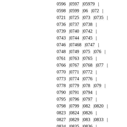
0596
0597
05979
0598
0599
06
072
0721
0725
073
0735
0736
0737
0738
0739
0740
0742
0743
0744
0745
0746
07468
0747
0748
0749
075
076
0761
0763
0765
0766
0767
0768
077
0770
0771
0772
0773
0774
0776
0778
0779
078
079
0790
0791
0794
0795
0796
0797
0798
0799
082
0820
0823
0824
0826
0827
0829
083
0833
0834
0835
0836