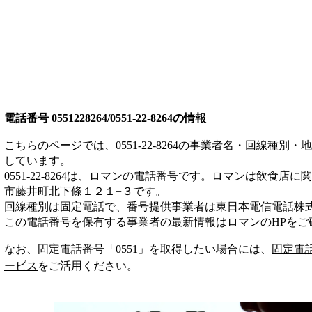
電話番号
0551228264/0551-22-8264
の情報
こちらのページでは、
0551-22-8264
の事業者名・回線種別・地
しています。
0551-22-8264
は、
ロマン
の電話番号です。
ロマンは
飲食店
に関
市藤井町北下條１２１−３
です。
回線種別は
固定電話
で、番号提供事業者は
東日本電信電話株
この電話番号を保有する事業者の最新情報は
ロマン
のHP
をご
なお、固定電話番号「
0551
」を取得したい場合には、
固定電
ービス
をご活用ください。