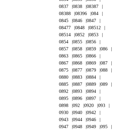
0837
0838
08387
08388
08396
084
0845
0846
0847
08477
0848
08512
08514
0852
0853
0854
0855
0856
0857
0858
0859
086
0863
0865
0866
0867
0868
0869
087
0875
0877
0879
088
0880
0883
0884
0885
0887
0889
089
0892
0893
0894
0895
0896
0897
0898
092
0920
093
0930
0940
0942
0943
0944
0946
0947
0948
0949
095