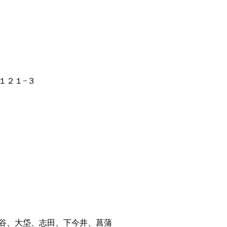
１２１−３
谷、大垈、志田、下今井、菖蒲