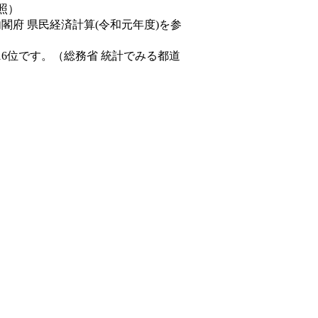
照）
内閣府 県民経済計算(令和元年度)を参
16位です。（総務省 統計でみる都道