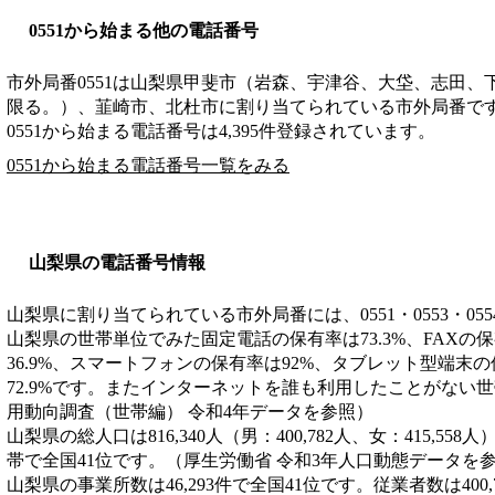
0551から始まる他の電話番号
市外局番
0551
は
山梨県甲斐市（岩森、宇津谷、大垈、志田、
限る。）、韮崎市、北杜市
に割り当てられている市外局番で
0551から始まる電話番号は4,395件登録されています。
0551から始まる電話番号一覧をみる
山梨県の電話番号情報
山梨県に割り当てられている市外局番には、0551・0553・055
山梨県の世帯単位でみた固定電話の保有率は73.3%、FAXの保
36.9%、スマートフォンの保有率は92%、タブレット型端末の
72.9%です。またインターネットを誰も利用したことがない世帯
用動向調査（世帯編） 令和4年データを参照）
山梨県の総人口は816,340人（男：400,782人、女：415,558
帯で全国41位です。（厚生労働省 令和3年人口動態データを
山梨県の事業所数は46,293件で全国41位です。従業者数は400