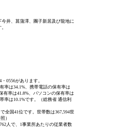
下今井、菖蒲澤、團子新居及び龍地に
す。
4・0556があります。
有率は34.1%、携帯電話の保有率は
保有率は41.8%、パソコンの保有率は
率は10.1%です。（総務省 通信利
人）で全国41位です。世帯数は367,594世
参照）
,762人で、1事業所あたりの従業者数