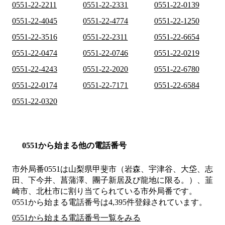
0551-22-2211
0551-22-2331
0551-22-0139
0551-22-4045
0551-22-4774
0551-22-1250
0551-22-3516
0551-22-2311
0551-22-6654
0551-22-0474
0551-22-0746
0551-22-0219
0551-22-4243
0551-22-2020
0551-22-6780
0551-22-0174
0551-22-7171
0551-22-6584
0551-22-0320
0551から始まる他の電話番号
市外局番
0551
は
山梨県甲斐市（岩森、宇津谷、大垈、志
田、下今井、菖蒲澤、團子新居及び龍地に限る。）、韮
崎市、北杜市
に割り当てられている市外局番です。
0551から始まる電話番号は4,395件登録されています。
0551から始まる電話番号一覧をみる