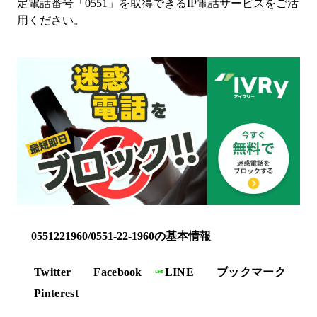
定電話番号「
0551
」を取得できるIP電話サービス
をご活
用ください。
0551221960/0551-22-1960の基本情報
Twitter
Facebook
LINE
ブックマーク
Pinterest