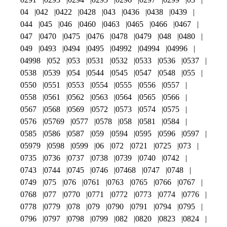
04
042
0422
0428
043
0436
0438
0439
044
045
046
0460
0463
0465
0466
0467
047
0470
0475
0476
0478
0479
048
0480
049
0493
0494
0495
04992
04994
04996
04998
052
053
0531
0532
0533
0536
0537
0538
0539
054
0544
0545
0547
0548
055
0550
0551
0553
0554
0555
0556
0557
0558
0561
0562
0563
0564
0565
0566
0567
0568
0569
0572
0573
0574
0575
0576
05769
0577
0578
058
0581
0584
0585
0586
0587
059
0594
0595
0596
0597
05979
0598
0599
06
072
0721
0725
073
0735
0736
0737
0738
0739
0740
0742
0743
0744
0745
0746
07468
0747
0748
0749
075
076
0761
0763
0765
0766
0767
0768
077
0770
0771
0772
0773
0774
0776
0778
0779
078
079
0790
0791
0794
0795
0796
0797
0798
0799
082
0820
0823
0824