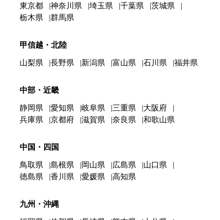
東京都
神奈川県
埼玉県
千葉県
茨城県
栃木県
群馬県
甲信越・北陸
山梨県
長野県
新潟県
富山県
石川県
福井県
中部・近畿
静岡県
愛知県
岐阜県
三重県
大阪府
兵庫県
京都府
滋賀県
奈良県
和歌山県
中国・四国
鳥取県
島根県
岡山県
広島県
山口県
徳島県
香川県
愛媛県
高知県
九州・沖縄