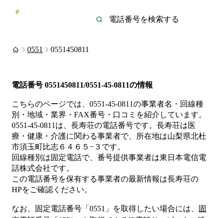
0551
0551450811
電話番号
0551450811/0551-45-0811
の情報
こちらのページでは、
0551-45-0811
の事業者名・回線種
別・地域・業界・FAX番号・口コミを紹介しています。
0551-45-0811
は、
長寿荘
の電話番号です。
長寿荘は
医
療・健康・介護
に関わる事業者
で、所在地は山梨県北杜
市須玉町比志６４６５−３
です。
回線種別は
固定電話
で、番号提供事業者は
東日本電信電
話株式会社
です。
この電話番号を保有する事業者の最新情報は
長寿荘
の
HP
をご確認ください。
なお、固定電話番号「
0551
」を取得したい場合には、
固