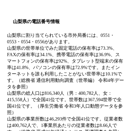
山梨県の電話番号情報
山梨県に割り当てられている市外局番には、0551・
0553・0554・0556があります。
山梨県の世帯単位でみた固定電話の保有率は73.3%、
FAXの保有率は34.1%、携帯電話の保有率は36.9%、ス
マートフォンの保有率は92%、タブレット型端末の保有
率は41.8%、パソコンの保有率は72.9%です。またイン
ターネットを誰も利用したことがない世帯率は10.1%で
す。（総務省 通信利用動向調査（世帯編） 令和4年デー
タを参照）
山梨県の総人口は816,340人（男：400,782人、女：
415,558人）で全国41位です。世帯数は367,594世帯で全
国41位です。（厚生労働省 令和3年人口動態データを参
照）
山梨県の事業所数は46,293件で全国41位です。従業者数
は400,762人で、1事業所あたりの従業者数は8.66人で