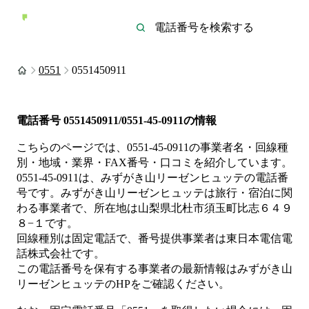
0551
0551450911
電話番号
0551450911/0551-45-0911
の情報
こちらのページでは、
0551-45-0911
の事業者名・回線種
別・地域・業界・FAX番号・口コミを紹介しています。
0551-45-0911
は、
みずがき山リーゼンヒュッテ
の電話番
号です。
みずがき山リーゼンヒュッテは
旅行・宿泊
に関
わる事業者
で、所在地は山梨県北杜市須玉町比志６４９
８−１
です。
回線種別は
固定電話
で、番号提供事業者は
東日本電信電
話株式会社
です。
この電話番号を保有する事業者の最新情報は
みずがき山
リーゼンヒュッテ
のHP
をご確認ください。