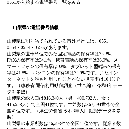
0551から始まる電話番号一覧をみる
山梨県の電話番号情報
山梨県に割り当てられている市外局番には、0551・
0553・0554・0556があります。
山梨県の世帯単位でみた固定電話の保有率は73.3%、
FAXの保有率は34.1%、携帯電話の保有率は36.9%、ス
マートフォンの保有率は92%、タブレット型端末の保有
率は41.8%、パソコンの保有率は72.9%です。またイン
ターネットを誰も利用したことがない世帯率は10.1%で
す。（総務省 通信利用動向調査（世帯編） 令和4年デー
タを参照）
山梨県の総人口は816,340人（男：400,782人、女：
415,558人）で全国41位です。世帯数は367,594世帯で全
国41位です。（厚生労働省 令和3年人口動態データを参
照）
山梨県の事業所数は46,293件で全国41位です。従業者数