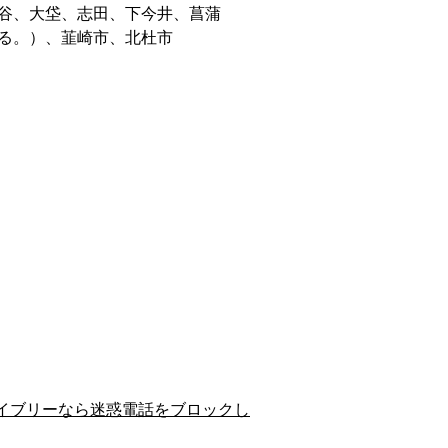
谷、大垈、志田、下今井、菖蒲
る。）、韮崎市、北杜市
イブリーなら迷惑電話をブロックし