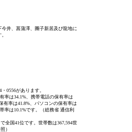
下今井、菖蒲澤、團子新居及び龍地に
す。
4・0556があります。
有率は34.1%、携帯電話の保有率は
保有率は41.8%、パソコンの保有率は
率は10.1%です。（総務省 通信利
人）で全国41位です。世帯数は367,594世
参照）