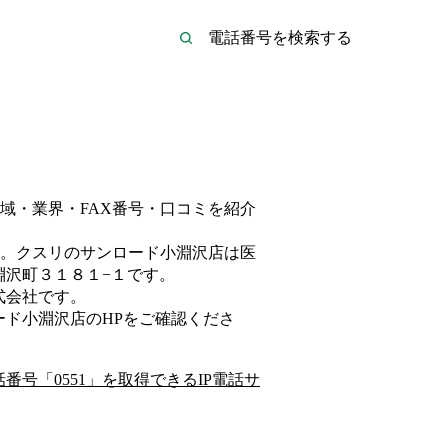
域・業界・FAX番号・口コミを紹介
。
クスリのサンロード小淵沢店は
医
淵沢町３１８１−１
です。
式会社
です。
ード小淵沢店
のHP
をご確認くださ
話番号「
0551
」を取得できるIP電話サ