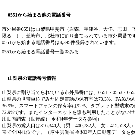
0551から始まる他の電話番号
市外局番
0551
は
山梨県甲斐市（岩森、宇津谷、大垈、志田、
限る。）、韮崎市、北杜市
に割り当てられている市外局番で
0551から始まる電話番号は4,395件登録されています。
0551から始まる電話番号一覧をみる
山梨県の電話番号情報
山梨県に割り当てられている市外局番には、0551・0553・055
山梨県の世帯単位でみた固定電話の保有率は73.3%、FAXの保
36.9%、スマートフォンの保有率は92%、タブレット型端末の
72.9%です。またインターネットを誰も利用したことがない世帯
用動向調査（世帯編） 令和4年データを参照）
山梨県の総人口は816,340人（男：400,782人、女：415,558
帯で全国41位です。（厚生労働省 令和3年人口動態データを