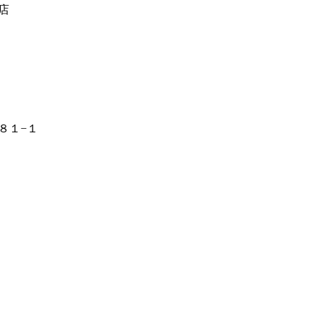
店
８１−１