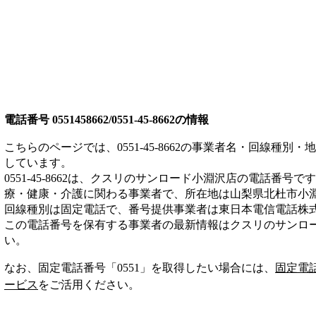
電話番号
0551458662/0551-45-8662
の情報
こちらのページでは、
0551-45-8662
の事業者名・回線種別・地
しています。
0551-45-8662
は、
クスリのサンロード小淵沢店
の電話番号です
療・健康・介護
に関わる事業者
で、所在地は山梨県北杜市小
回線種別は
固定電話
で、番号提供事業者は
東日本電信電話株
この電話番号を保有する事業者の最新情報は
クスリのサンロ
い。
なお、固定電話番号「
0551
」を取得したい場合には、
固定電
ービス
をご活用ください。