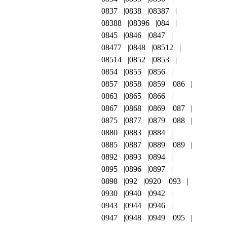
0837
0838
08387
08388
08396
084
0845
0846
0847
08477
0848
08512
08514
0852
0853
0854
0855
0856
0857
0858
0859
086
0863
0865
0866
0867
0868
0869
087
0875
0877
0879
088
0880
0883
0884
0885
0887
0889
089
0892
0893
0894
0895
0896
0897
0898
092
0920
093
0930
0940
0942
0943
0944
0946
0947
0948
0949
095